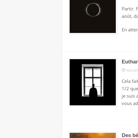
Partir. 
août, da
En atte
Euthan
9 JUILLE
Cela fai
1/2 que
je suis
vous ad
Des bé