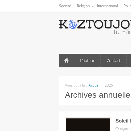
Société
Religion
International
Poli
L’auteur
Contact
Vous voilà là :
Accueil
2026
Archives annuell
Soleil
10 JUILL