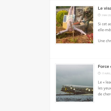
Le vis
3 MAI 20
Si cet a
elle-mê
Une chr
Force 
17 AVRIL
Le « le
les yeu
de cher