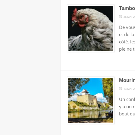
Tambou
26 MAI 2
De vous
et de la
côté, l
pleine t
Mourir
13 MAI 2
Un confl
y a un r
bout du