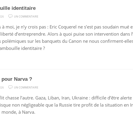
ille identitaire
SUR
026
UN COMMENTAIRE
TAMBOUILLE
 à moi, je n’y crois pas : Eric Coquerel ne s’est pas soudain mué
IDENTITAIRE
 liberté d’entreprendre. Alors à quoi puise son intervention dans l
es polémiques sur les banquets du Canon ne nous confirment-el
ambouille identitaire ?
 pour Narva ?
SUR
026
UN COMMENTAIRE
MOURIR
it chasse l’autre. Gaza, Liban, Iran, Ukraine : difficile d’être alerte 
POUR
isque non négligeable que la Russie tire profit de la situation en Ir
NARVA
 monde, à Narva.
?