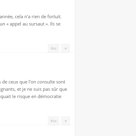
née, cela n’a rien de fortuit.
n « appel au sursaut ». Ils se
+
Koz
s de ceux que l’on consulte sont
ignants, et je ne suis pas sûr que
oquait le risque en démocratie
+
Koz