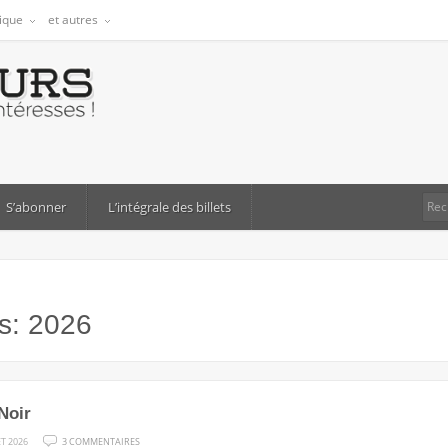
tique
et autres
S’abonner
L’intégrale des billets
es:
2026
 Noir
SUR
ET 2026
3 COMMENTAIRES