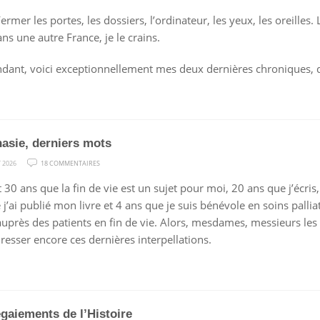
SOLEIL
Fermer les portes, les dossiers, l’ordinateur, les yeux, les oreille
NOIR
ns une autre France, je le crains.
ndant, voici exceptionnellement mes deux dernières chroniques, qu
asie, derniers mots
SUR
T 2026
18 COMMENTAIRES
EUTHANASIE,
t 30 ans que la fin de vie est un sujet pour moi, 20 ans que j’écris
DERNIERS
 j’ai publié mon livre et 4 ans que je suis bénévole en soins palli
MOTS
 auprès des patients en fin de vie. Alors, mesdames, messieurs les d
resser encore ces dernières interpellations.
gaiements de l’Histoire