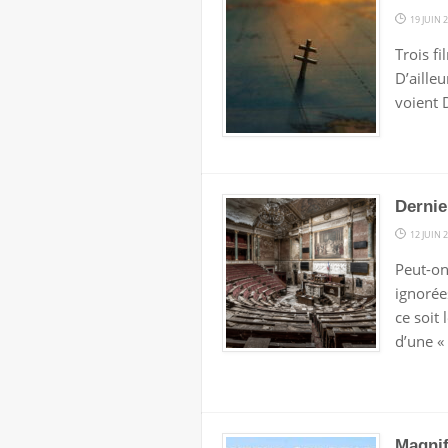
19 JUIN 
Trois f
D’aille
voient D
Dernie
12 JUIN 
Peut-on
ignorées
ce soit
d’une «
Magnif