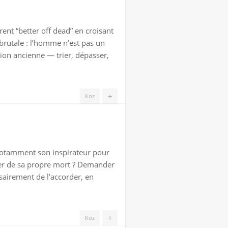
nt “better off dead” en croisant
rutale : l’homme n’est pas un
ion ancienne — trier, dépasser,
+
Koz
t notamment son inspirateur pour
rler de sa propre mort ? Demander
sairement de l’accorder, en
+
Koz