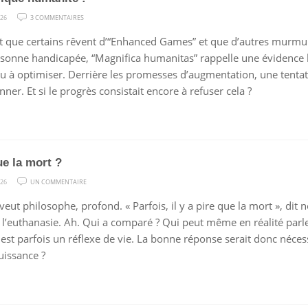
SUR
026
3 COMMENTAIRES
MAGNIFIQUE
 que certains rêvent d’“Enhanced Games” et que d’autres murmure
HUMANITÉ
sonne handicapée, “Magnifica humanitas” rappelle une évidence b
!
u à optimiser. Derrière les promesses d’augmentation, une tentat
ner. Et si le progrès consistait encore à refuser cela ?
ue la mort ?
SUR
026
UN COMMENTAIRE
PIRE
 veut philosophe, profond. « Parfois, il y a pire que la mort », di
QUE
er l’euthanasie. Ah. Qui a comparé ? Qui peut même en réalité pa
LA
 est parfois un réflexe de vie. La bonne réponse serait donc néces
MORT
uissance ?
?