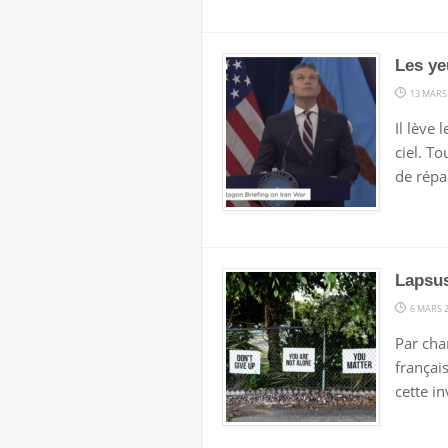
Les ye
13 MARS
Il lève 
ciel. T
de répa
Lapsus
6 MARS 
Par char
français
cette i