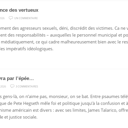
ence des vertueux
SUR
2026
UN COMMENTAIRE
LE
ment des agresseurs sexuels, déni, discrédit des victimes. Ca ne 
SILENCE
ment des responsabilités – auxquelles le personnel municipal et po
DES
 médiatiquement, ce qui cadre malheureusement bien avec le reste
VERTUEUX
les impératifs idéologiques.
vra par l’épée…
SUR
 2026
3 COMMENTAIRES
QUI
s gens-là, on n’aime pas, monsieur, on se bat. Entre psaumes télév
VIVRA
que de Pete Hegseth mêle foi et politique jusqu’à la confusion et
PAR
anisme américain est divers : avec ses limites, James Talarico, off
L’ÉPÉE…
 et justice sociale.