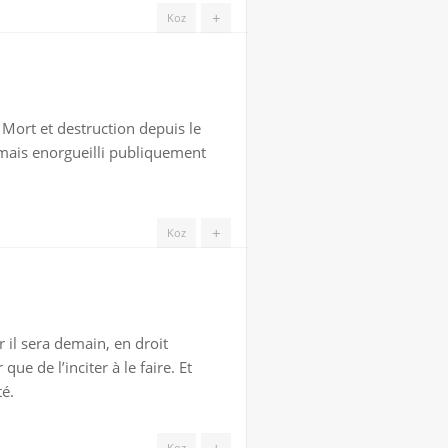
+
Koz
 « Mort et destruction depuis le
amais enorgueilli publiquement
+
Koz
r il sera demain, en droit
ue de l’inciter à le faire. Et
té.
Koz