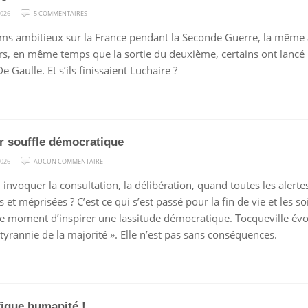
SUR
2026
5 COMMENTAIRES
DES
ilms ambitieux sur la France pendant la Seconde Guerre, la même an
BÉGAIEMENTS
urs, en même temps que la sortie du deuxième, certains ont lancé u
DE
e Gaulle. Et s’ils finissaient Luchaire ?
L’HISTOIRE
r souffle démocratique
SUR
2026
AUCUN COMMENTAIRE
DERNIER
 invoquer la consultation, la délibération, quand toutes les alerte
SOUFFLE
 et méprisées ? C’est ce qui s’est passé pour la fin de vie et les so
DÉMOCRATIQUE
 le moment d’inspirer une lassitude démocratique. Tocqueville év
 tyrannie de la majorité ». Elle n’est pas sans conséquences.
ique humanité !