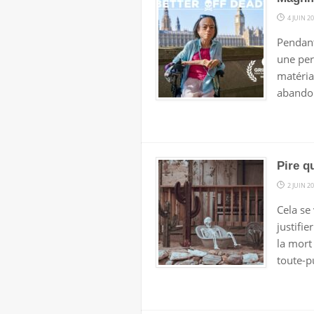
4 JUIN 2
Pendant
une per
matéria
abandon
Pire q
2 JUIN 2
Cela se
justifi
la mort
toute-p