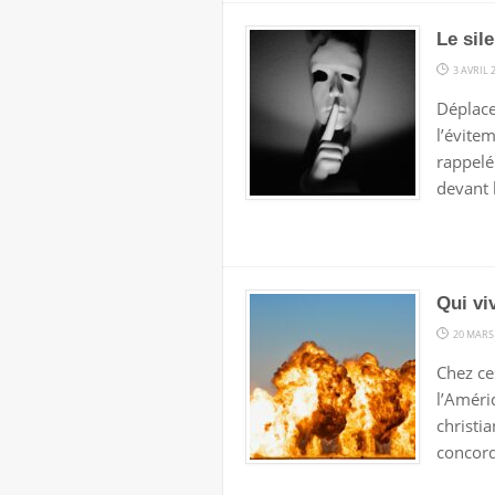
Le sil
3 AVRIL 
Déplace
l’évite
rappelé
devant 
Qui vi
20 MARS
Chez ce
l’Améri
christi
concorde