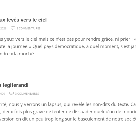
ux levés vers le ciel
SUR
 2026
3 COMMENTAIRES
LES
les yeux vers le ciel mais ce n’est pas pour rendre grâce, ni prier :
YEUX
oute la journée. » Quel pays démocratique, à quel moment, s’est j
LEVÉS
ndre « la mort » ?
VERS
LE
CIEL
 legiferandi
SUR
2026
3 COMMENTAIRES
LAPSUS
ité, nous y verrons un lapsus, qui révèle les non-dits du texte. Ca
LEGIFERANDI
, deux fois plus grave de tenter de dissuader quelqu’un de mourir q
nversion en dit un peu trop long sur le basculement de notre socié