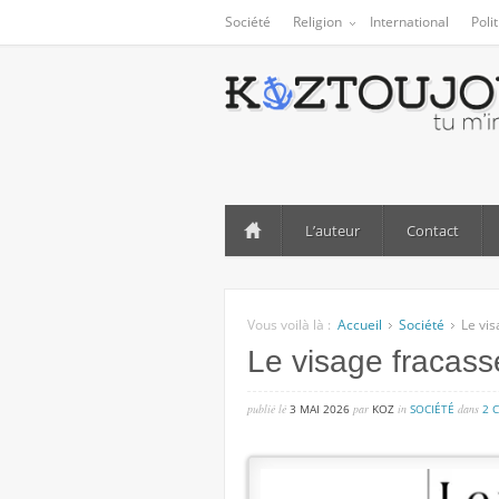
Société
Religion
International
Poli
L’auteur
Contact
Vous voilà là :
Accueil
Société
Le vis
Le visage fracass
publié lé
3 MAI 2026
par
KOZ
in
SOCIÉTÉ
dans
2 