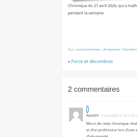
Chronique du 27 avril 2026, qui a malh
pendant la semaine
Tags:
antichristianisme
,
christianisme
,
Cisjordan
«
Force et décombres
2 commentaires
PAVIOT
3 mai 2026 at 10 h 09 
Merci de cette chronique révél
et d’un professeur lors d’une 
d’inhumanité.