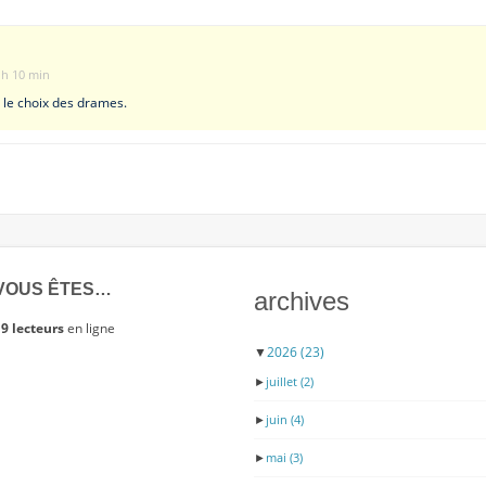
 h 10 min
 le choix des drames.
VOUS ÊTES…
archives
9 lecteurs
en ligne
▼
2026
(23)
►
juillet
(2)
►
juin
(4)
►
mai
(3)