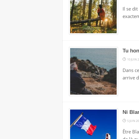
Il se d
exactem
Tu hon
10 JUIN 
Dans ce
arrive d
Ni Bla
5 JUIN 2
Être Bla