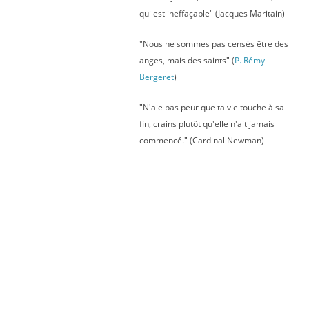
qui est ineffaçable" (Jacques Maritain)
"Nous ne sommes pas censés être des
anges, mais des saints" (
P. Rémy
Bergeret
)
"N'aie pas peur que ta vie touche à sa
fin, crains plutôt qu'elle n'ait jamais
commencé." (Cardinal Newman)