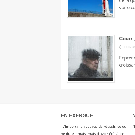
de là q
voire c
Cours,
1 JUIN 2
Reprend
croissa
EN EXERGUE
"L'important n'est pas de réussir, ce qui
1
ne dure jamais, mais d'avoir été là, ce