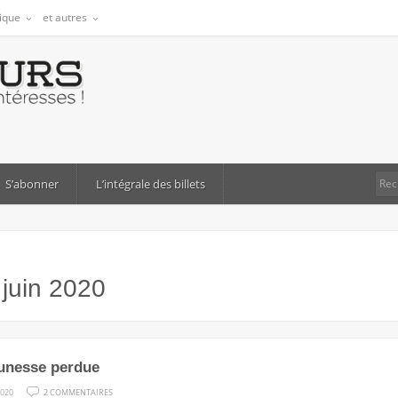
tique
et autres
S’abonner
L’intégrale des billets
:
juin 2020
eunesse perdue
SUR
2020
2 COMMENTAIRES