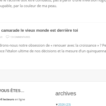
ue le racisme doit être combattu, pas à partir d’une inversion log
NI
oupable, par la couleur de ma peau.
NOIRS,
FRANÇAIS.
 camarade le vieux monde est derrière toi
SUR
020
13 COMMENTAIRES
COURS,
rons-nous notre obsession de « renouer avec la croissance » ? Per
CAMARADE
nce l’étalon ultime de nos décisions et la mesure d’un quinquenna
LE
VIEUX
MONDE
EST
DERRIÈRE
TOI
VOUS ÊTES…
archives
4 lecteurs
en ligne
▼
2026
(23)