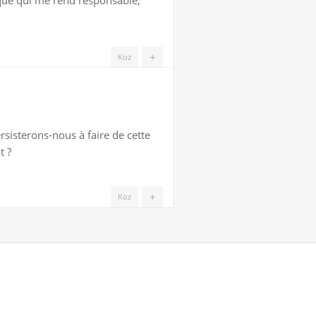
ique qui me rend responsable,
+
Koz
sisterons-nous à faire de cette
t ?
+
Koz