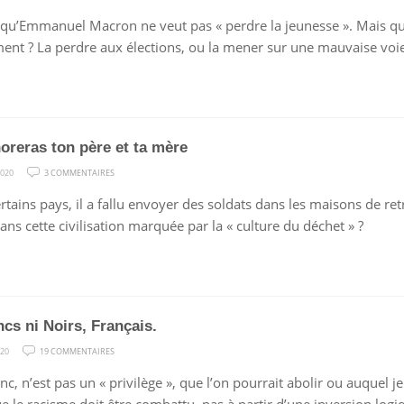
A
it qu’Emmanuel Macron ne veut pas « perdre la jeunesse ». Mais qu
LA
ent ? La perdre aux élections, ou la mener sur une mauvaise voie
JEUNESSE
PERDUE
oreras ton père et ta mère
SUR
2020
3 COMMENTAIRES
TU
rtains pays, il a fallu envoyer des soldats dans les maisons de retr
HONORERAS
ans cette civilisation marquée par la « culture du déchet » ?
TON
PÈRE
ET
TA
MÈRE
ncs ni Noirs, Français.
SUR
020
19 COMMENTAIRES
NI
nc, n’est pas un « privilège », que l’on pourrait abolir ou auquel je
BLANCS