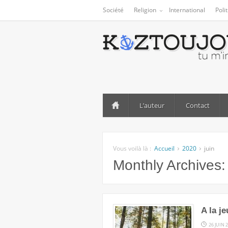
Société
Religion
International
Poli
L’auteur
Contact
Vous voilà là :
Accueil
2020
juin
Monthly Archives
A la j
26 JUIN 