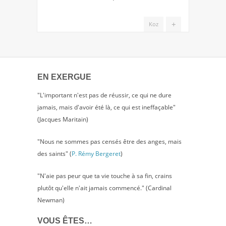
+
Koz
EN EXERGUE
"L'important n'est pas de réussir, ce qui ne dure
jamais, mais d'avoir été là, ce qui est ineffaçable"
(Jacques Maritain)
"Nous ne sommes pas censés être des anges, mais
des saints" (
P. Rémy Bergeret
)
"N'aie pas peur que ta vie touche à sa fin, crains
plutôt qu'elle n'ait jamais commencé." (Cardinal
Newman)
VOUS ÊTES…