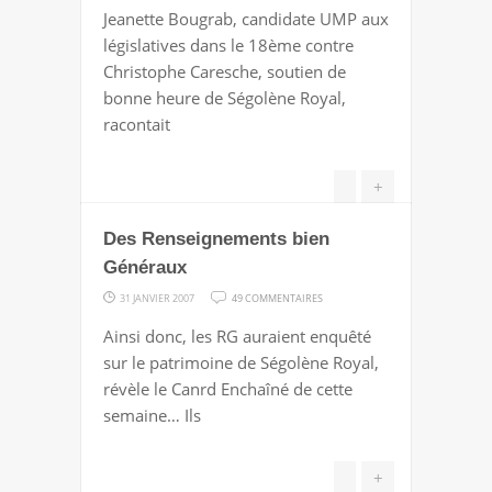
"DÉMOCRATIE
Jeanette Bougrab, candidate UMP aux
PARTICIPATIVE
législatives dans le 18ème contre
VERSION
Christophe Caresche, soutien de
18ÈME"
bonne heure de Ségolène Royal,
racontait
+
Des Renseignements bien
Généraux
SUR
31 JANVIER 2007
49 COMMENTAIRES
DES
Ainsi donc, les RG auraient enquêté
RENSEIGNEMENTS
sur le patrimoine de Ségolène Royal,
BIEN
révèle le Canrd Enchaîné de cette
GÉNÉRAUX
semaine… Ils
+