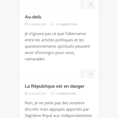
+
FAUT"
Au-delà.
SUR
30 JANVIER 2007
12 COMMENTAIRES
AU-
Je n’ignore pas ce que l’alternance
DELÀ.
entre les articles politiques et les
questionnements spirituels peuvent
avoir d’incongru pour vous,
camarades
+
La République est en danger
SUR
30 JANVIER 2007
4 COMMENTAIRES
LA
Non, je ne parle pas des soutiens
RÉPUBLIQUE
discrets mais appuyés apportés par
EST
Ségolène Royal aux indépendantistes
EN