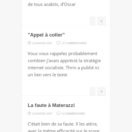
de tous acabits, d’Oscar
DANGER
+
"Appel à coller"
SUR
29 JANVIER 2007
21 COMMENTAIRES
"APPEL
Vous vous rappelez probablement
À
combien j’avais apprécié la stratégie
COLLER"
internet socialiste. Thrin a publié ici
un lien vers le texte
+
La faute à Materazzi
SUR
29 JANVIER 2007
6 COMMENTAIRES
LA
C’était bien de sa faute. Il les attire,
FAUTE
avec la même efficacité sur le score