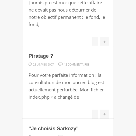
J’aurais pu estimer que cette affaire
ROCK
ne devait pas nous détourner de
YOU
notre objectif permanent : le fond, le
fond,
+
Piratage ?
SUR
25 JANVIER 2007
12 COMMENTAIRES
PIRATAGE
Pour votre parfaite information : la
?
consultation de mon ancien blog est
actuellement perturbée. Mon fichier
index.php « a changé de
+
"Je choisis Sarkozy"
SUR