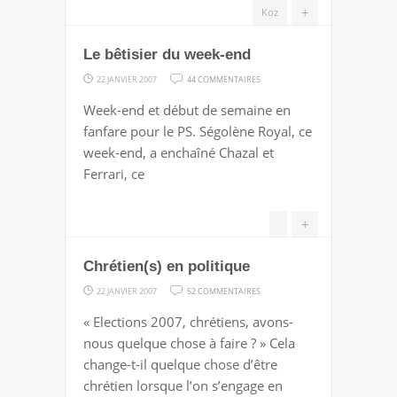
+
Koz
Le bêtisier du week-end
SUR
22 JANVIER 2007
44 COMMENTAIRES
LE
Week-end et début de semaine en
BÊTISIER
fanfare pour le PS. Ségolène Royal, ce
DU
week-end, a enchaîné Chazal et
WEEK-
Ferrari, ce
END
+
Chrétien(s) en politique
SUR
22 JANVIER 2007
52 COMMENTAIRES
CHRÉTIEN(S)
« Elections 2007, chrétiens, avons-
EN
nous quelque chose à faire ? » Cela
POLITIQUE
change-t-il quelque chose d’être
chrétien lorsque l’on s’engage en