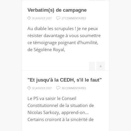
Verbatim(s) de campagne
SUR
30 JANVIER 2007
27 COMMENTAIRES
VERBATIM(S)
Au diable les scrupules ! Je ne peux
DE
résister davantage à vous soumettre
CAMPAGNE
ce témoignage poignant d’humilité,
de Ségolène Royal,
+
"Et jusqu'à la CEDH, s'il le faut"
SUR
30 JANVIER 2007
30 COMMENTAIRES
"ET
Le PS va saisir le Conseil
JUSQU'À
Constitutionnel de la situation de
LA
Nicolas Sarkozy, apprend-on…
CEDH,
Certains croiront à la sincérité de
S'IL
LE