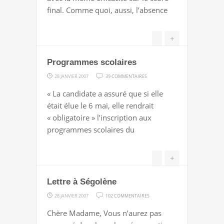
À
final. Comme quoi, aussi, l’absence
MATERAZZI
+
Programmes scolaires
SUR
28 JANVIER 2007
39 COMMENTAIRES
PROGRAMMES
« La candidate a assuré que si elle
SCOLAIRES
était élue le 6 mai, elle rendrait
« obligatoire » l’inscription aux
programmes scolaires du
+
Lettre à Ségolène
SUR
28 JANVIER 2007
102 COMMENTAIRES
LETTRE
Chère Madame, Vous n’aurez pas
À