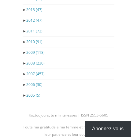
►
2013
(47)
►
2012
(47)
►
2011
(72)
►
2010
(91)
►
2009
(118)
►
2008
(230)
►
2007
(457)
►
2006
(30)
►
2005
(5)
Koztoujours, tu m'intéresses | ISSN 2553-6605
Toute ma gratitude à ma femme et mes enfants, pour
Abonnez-vous
leur patience et leur soutien.