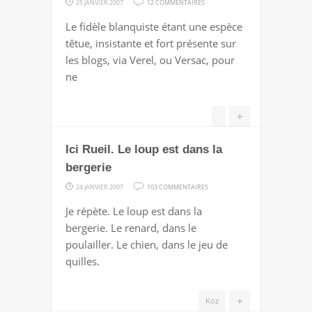
25 JANVIER 2007
12 COMMENTAIRES
"JE
Le fidèle blanquiste étant une espèce
CHOISIS
têtue, insistante et fort présente sur
SARKOZY"
les blogs, via Verel, ou Versac, pour
ne
+
Ici Rueil. Le loup est dans la
bergerie
SUR
24 JANVIER 2007
103 COMMENTAIRES
ICI
Je répète. Le loup est dans la
RUEIL.
bergerie. Le renard, dans le
LE
poulailler. Le chien, dans le jeu de
LOUP
quilles.
EST
DANS
+
Koz
LA