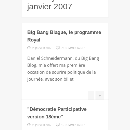
janvier 2007
Big Bang Blague, le programme
Royal
SUR
31 JANVIER 2007
78 COMMENTAIRES
BIG
Daniel Schneidermann, du Big Bang
BANG
Blog, m’a offert ma première
BLAGUE,
occasion de sourire politique de la
LE
journée, avec son billet
PROGRAMME
ROYAL
+
"Démocratie Participative
version 18ème"
SUR
31 JANVIER 2007
15 COMMENTAIRES