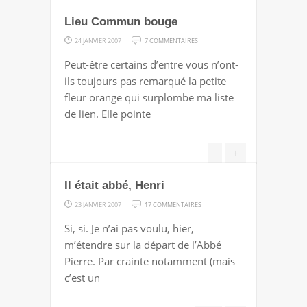
BERGERIE
Lieu Commun bouge
SUR
24 JANVIER 2007
7 COMMENTAIRES
LIEU
Peut-être certains d’entre vous n’ont-
COMMUN
ils toujours pas remarqué la petite
BOUGE
fleur orange qui surplombe ma liste
de lien. Elle pointe
+
Il était abbé, Henri
SUR
23 JANVIER 2007
17 COMMENTAIRES
IL
Si, si. Je n’ai pas voulu, hier,
ÉTAIT
m’étendre sur la départ de l’Abbé
ABBÉ,
Pierre. Par crainte notamment (mais
HENRI
c’est un