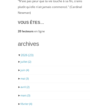
"N'aie pas peur que ta vie touche à sa fin, crains
plutôt qu'elle n'ait jamais commencé." (Cardinal
Newman)
VOUS ÊTES…
20 lecteurs
en ligne
archives
▼
2026
(23)
►
juillet
(2)
►
juin
(4)
►
mai
(3)
►
avril
(2)
►
mars
(3)
►
février
(4)