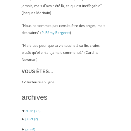
jamais, mais d'avoir été là, ce qui est ineffaçable"
(Jacques Maritain)
"Nous ne sommes pas censés être des anges, mais
des saints" (
P. Rémy Bergeret
)
"N'aie pas peur que ta vie touche à sa fin, crains
plutôt qu'elle n'ait jamais commencé." (Cardinal
Newman)
VOUS ÊTES…
12 lecteurs
en ligne
archives
▼
2026
(23)
►
juillet
(2)
►
juin
(4)