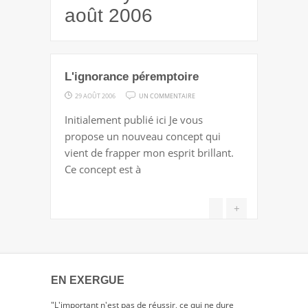
août 2006
L'ignorance péremptoire
SUR
29 AOÛT 2006
UN COMMENTAIRE
L'IGNORANCE
Initialement publié ici Je vous
PÉREMPTOIRE
propose un nouveau concept qui
vient de frapper mon esprit brillant.
Ce concept est à
+
EN EXERGUE
"L'important n'est pas de réussir, ce qui ne dure