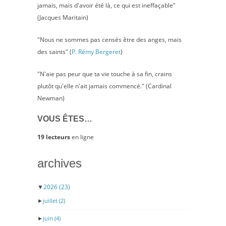
jamais, mais d'avoir été là, ce qui est ineffaçable"
(Jacques Maritain)
"Nous ne sommes pas censés être des anges, mais
des saints" (
P. Rémy Bergeret
)
"N'aie pas peur que ta vie touche à sa fin, crains
plutôt qu'elle n'ait jamais commencé." (Cardinal
Newman)
VOUS ÊTES…
19 lecteurs
en ligne
archives
▼
2026
(23)
►
juillet
(2)
►
juin
(4)