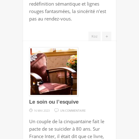
redéfinition sémantique et lignes
MIEUX
rouges fantasmées, la sincérité n’est
QUE
pas au rendez-vous.
DES
SEMI-
+
Koz
HABILETÉS
Le soin ou l’esquive
SUR
16 MAI 2023
UN COMMENTAIRE
LE
Un couple de la cinquantaine fait le
SOIN
pacte de se suicider à 80 ans. Sur
OU
France Inter, il était dit que ce livre,