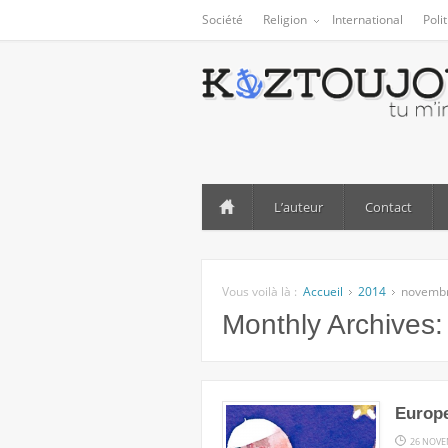
Société
Religion
International
Poli
L’auteur
Contact
Vous voilà là :
Accueil
2014
novemb
Monthly Archives
Europe
26 NOVE