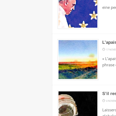
eine pe
L’apai
17 NOVE
« L’apa
phrase 
S’il r
4 NOVEM
Laisser