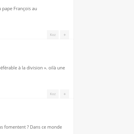
du pape François au
+
Koz
férable à la division ». oilà une
+
Koz
us fomentent ? Dans ce monde