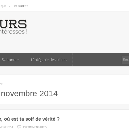
tique
et autres
S’abonner
L’intégrale des billets
re
:
novembre 2014
, où est ta soif de vérité ?
SUR
MBRE 2014
19 COMMENTAIRES