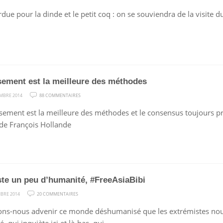
EUROPE,
rdue pour la dinde et le petit coq : on se souviendra de la visite 
OÙ
EST
TA
SOIF
DE
VÉRITÉ
sement est la meilleure des méthodes
?
SUR
MBRE 2014
88 COMMENTAIRES
L’APAISEMENT
isement est la meilleure des méthodes et le consensus toujours pré
EST
de François Hollande
LA
MEILLEURE
DES
MÉTHODES
este un peu d’humanité, #FreeAsiaBibi
SUR
BRE 2014
20 COMMENTAIRES
S’IL
ons-nous advenir ce monde déshumanisé que les extrémistes no
RESTE