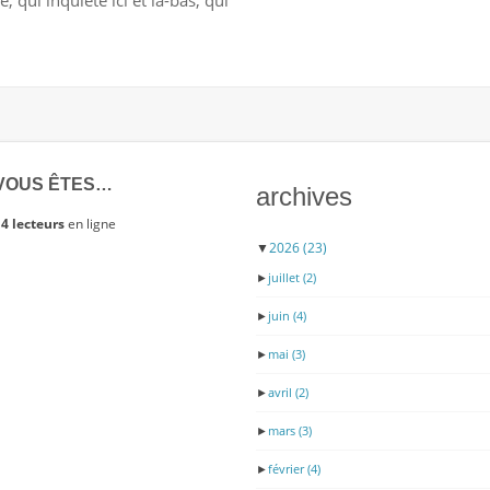
é, qui inquiète ici et là-bas, qui
UN
PEU
D’HUMANITÉ,
#FREEASIABIBI
VOUS ÊTES…
archives
4 lecteurs
en ligne
▼
2026
(23)
►
juillet
(2)
►
juin
(4)
►
mai
(3)
►
avril
(2)
►
mars
(3)
►
février
(4)