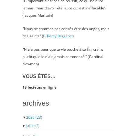
"L'important n'est pas de réussir, ce qui ne dure
jamais, mais d'avoir été là, ce qui est ineffaçable"
(Jacques Maritain)
"Nous ne sommes pas censés être des anges, mais
des saints" (
P. Rémy Bergeret
)
"N'aie pas peur que ta vie touche à sa fin, crains
plutôt qu'elle n'ait jamais commencé." (Cardinal
Newman)
VOUS ÊTES…
13 lecteurs
en ligne
archives
▼
2026
(23)
►
juillet
(2)