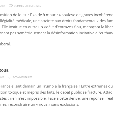
SUR
 2025
COMMENTAIRES FERMÉS
FIN
osition de loi sur l’ »aide à mourir » soulève de graves incohérenc
DE
ollégialité médicale, une atteinte aux droits fondamentaux des famil
VIE
 Elle institue en outre un « délit d’entrave » flou, menaçant la lib
:
nnant pas symétriquement la désinformation incitative à l’euthan
UNE
« LOI
ibéral.
DE
LIBERTÉ »
ILLIBÉRALE
tous.
SUR
2025
2 COMMENTAIRES
NOUS,
a France élisait demain un Trump à la française ? Entre extrêmes q
TOUS.
tion toxique et mépris des faits, le débat public se fracture. Atta
stes : rien n’est impossible. Face à cette dérive, une réponse : réaf
mes, reconstruire un « nous » sans exclusions.