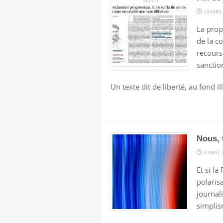
23 AVRIL
La prop
de la c
recours.
sanctio
Un texte dit de liberté, au fond ill
Nous, 
8 AVRIL 
Et si l
polarisa
journali
simplis