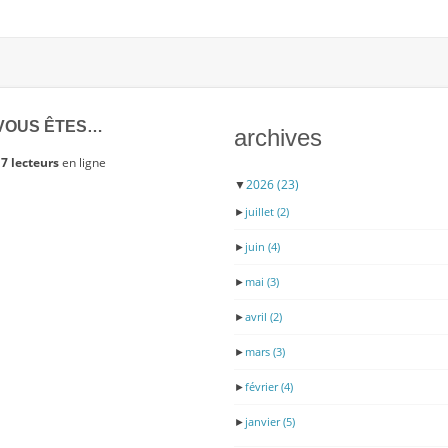
VOUS ÊTES…
archives
7 lecteurs
en ligne
▼
2026
(23)
►
juillet
(2)
►
juin
(4)
►
mai
(3)
►
avril
(2)
►
mars
(3)
►
février
(4)
►
janvier
(5)