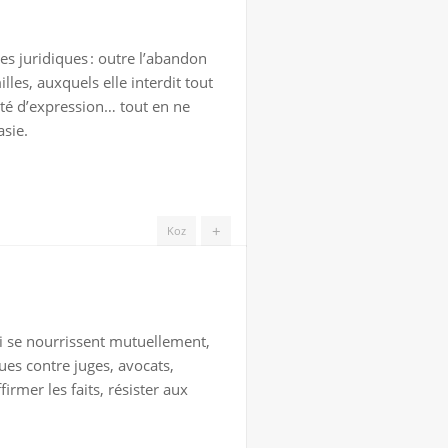
es juridiques : outre l’abandon
les, auxquels elle interdit tout
erté d’expression… tout en ne
asie.
+
Koz
ui se nourrissent mutuellement,
ques contre juges, avocats,
firmer les faits, résister aux