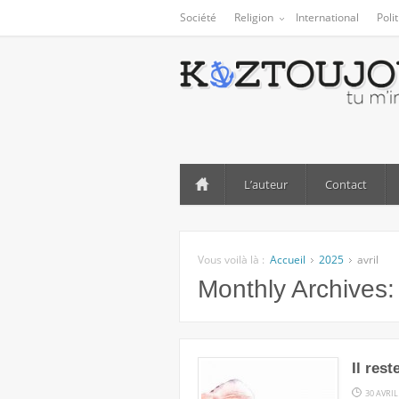
Société
Religion
International
Poli
L’auteur
Contact
Vous voilà là :
Accueil
2025
avril
Monthly Archives
Il res
30 AVRIL