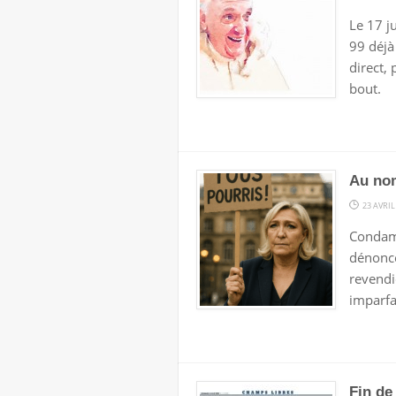
Le 17 j
99 déjà 
direct, 
bout.
Au no
23 AVRIL
Condamn
dénonce
revendi
imparfa
Fin de 