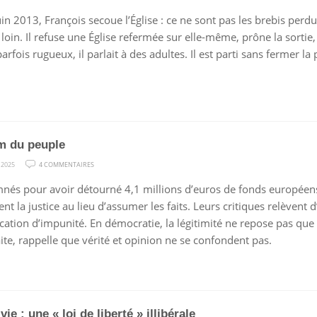
IL
uin 2013, François secoue l’Église : ce ne sont pas les brebis perdu
RESTE
loin. Il refuse une Église refermée sur elle-même, prône la sortie,
UNE
parfois rugueux, il parlait à des adultes. Il est parti sans fermer la 
ODEUR
DE
BREBIS
m du peuple
SUR
 2025
4 COMMENTAIRES
AU
és pour avoir détourné 4,1 millions d’euros de fonds européens,
NOM
nt la justice au lieu d’assumer les faits. Leurs critiques relèvent 
DU
cation d’impunité. En démocratie, la légitimité ne repose pas que s
PEUPLE
ite, rappelle que vérité et opinion ne se confondent pas.
vie : une « loi de liberté » illibérale