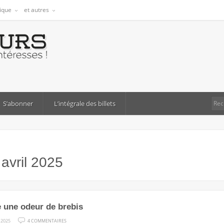
tique
et autres
S’abonner
L’intégrale des billets
:
avril 2025
te une odeur de brebis
SUR
 2025
4 COMMENTAIRES