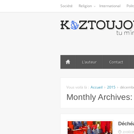
Société
Religion
International
Poli
L’auteur
Contact
Vous voilà là :
Accueil
2015
décemb
Monthly Archives
Déchéa
23 DÉCE