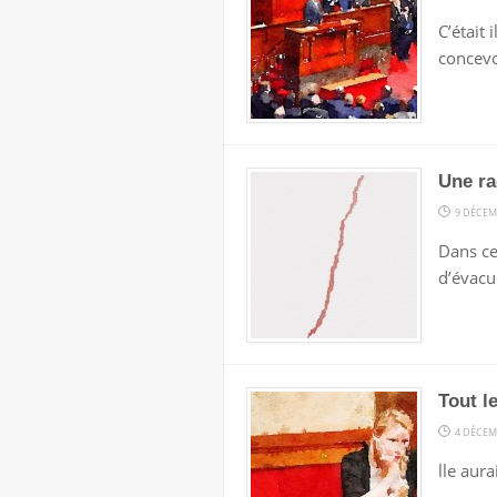
C’était
concevo
Une ra
9 DÉCEM
Dans ce 
d’évacu
Tout l
4 DÉCEM
lle aura