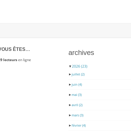
MONDE
JOUE
AU
JEU
DU
FRONT
NATIONAL
VOUS ÊTES…
archives
9 lecteurs
en ligne
▼
2026
(23)
►
juillet
(2)
►
juin
(4)
►
mai
(3)
►
avril
(2)
►
mars
(3)
►
février
(4)