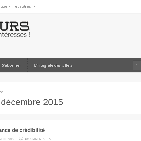
tique
et autres
S’abonner
L’intégrale des billets
re
:
décembre 2015
nce de crédibilité
SUR
MBRE 2015
40 COMMENTAIRES