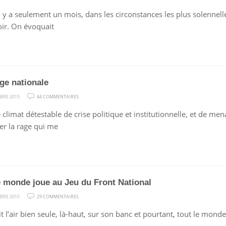
DÉCHÉANCE
 il y a seulement un mois, dans les circonstances les plus solennel
DE
ir. On évoquait
CRÉDIBILITÉ
ge nationale
SUR
BRE 2015
44 COMMENTAIRES
UNE
climat détestable de crise politique et institutionnelle, et de menac
RAGE
er la rage qui me
NATIONALE
e monde joue au Jeu du Front National
SUR
BRE 2015
29 COMMENTAIRES
TOUT
it l’air bien seule, là-haut, sur son banc et pourtant, tout le monde
LE