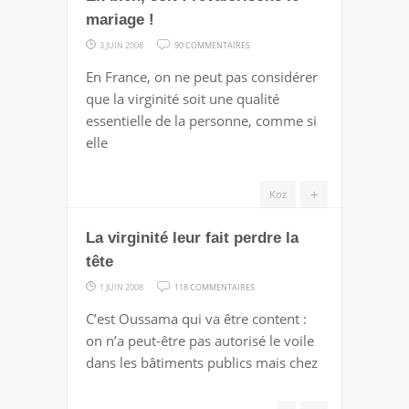
mariage !
H.
ÉPOUSE
SUR
3 JUIN 2008
90 COMMENTAIRES
C.
EH
En France, on ne peut pas considérer
BIEN,
que la virginité soit une qualité
SOIT
essentielle de la personne, comme si
:
elle
REVALORISONS
LE
+
Koz
MARIAGE
!
La virginité leur fait perdre la
tête
SUR
1 JUIN 2008
118 COMMENTAIRES
LA
C’est Oussama qui va être content :
VIRGINITÉ
on n’a peut-être pas autorisé le voile
LEUR
dans les bâtiments publics mais chez
FAIT
PERDRE