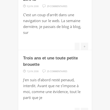
SUR
9 JUIN 2008
29 COMMENTAIRES
ÊTRE
C’est un coup d’arrêt dans une
LÀ
navigation sur le web. La semaine
dernière, je passais de blog à blog,
sur
+
Trois ans et une toute petite
brouette
SUR
7 JUIN 2008
25 COMMENTAIRES
TROIS
J’en suis d’abord resté penaud,
ANS
interdit. Avant que ne s’impose à
ET
moi, comme une évidence, tout le
UNE
parti que je
TOUTE
PETITE