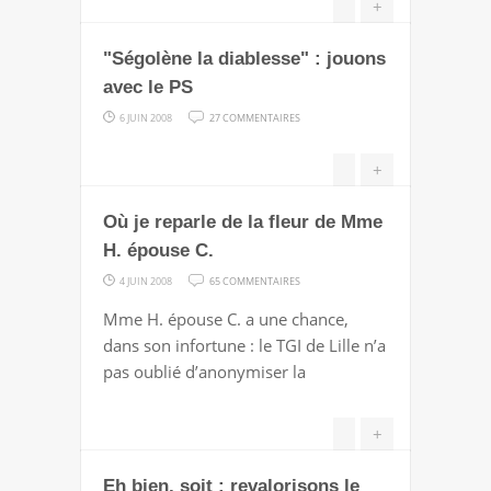
+
BROUETTE
"Ségolène la diablesse" : jouons
avec le PS
SUR
6 JUIN 2008
27 COMMENTAIRES
"SÉGOLÈNE
LA
+
DIABLESSE"
Où je reparle de la fleur de Mme
:
JOUONS
H. épouse C.
AVEC
SUR
4 JUIN 2008
65 COMMENTAIRES
LE
OÙ
Mme H. épouse C. a une chance,
PS
JE
dans son infortune : le TGI de Lille n’a
REPARLE
pas oublié d’anonymiser la
DE
LA
+
FLEUR
DE
Eh bien, soit : revalorisons le
MME