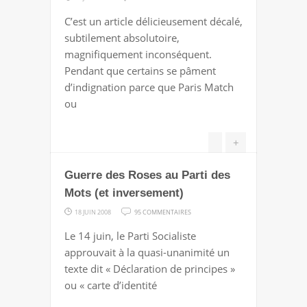
SI
C’est un article délicieusement décalé,
T'ES
subtilement absolutoire,
HOMO
magnifiquement inconséquent.
ET
Pendant que certains se pâment
LIBERTAIRE,
d’indignation parce que Paris Match
T'AS
ou
LE
DROIT
+
DE
PAS
Guerre des Roses au Parti des
AIMER
Mots (et inversement)
LES
BOUGNOULES
SUR
18 JUIN 2008
95 COMMENTAIRES
GUERRE
Le 14 juin, le Parti Socialiste
DES
approuvait à la quasi-unanimité un
ROSES
texte dit « Déclaration de principes »
AU
ou « carte d’identité
PARTI