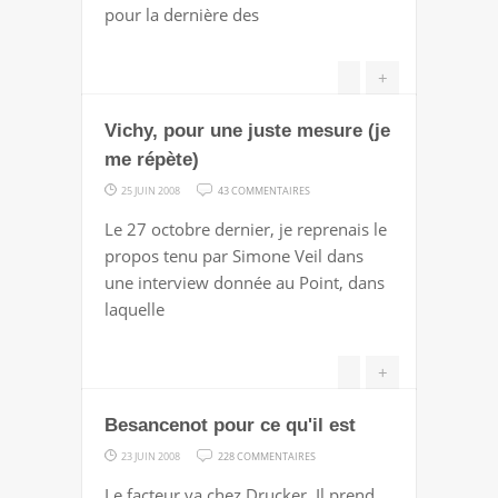
pour la dernière des
+
Vichy, pour une juste mesure (je
me répète)
SUR
25 JUIN 2008
43 COMMENTAIRES
VICHY,
Le 27 octobre dernier, je reprenais le
POUR
propos tenu par Simone Veil dans
UNE
une interview donnée au Point, dans
JUSTE
laquelle
MESURE
(JE
+
ME
RÉPÈTE)
Besancenot pour ce qu'il est
SUR
23 JUIN 2008
228 COMMENTAIRES
BESANCENOT
Le facteur va chez Drucker. Il prend