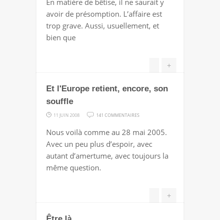
En matière de bêtise, il ne saurait y
PATRICK
avoir de présomption. L’affaire est
DEVEDJIAN
trop grave. Aussi, usuellement, et
N'EST
bien que
PAS
UNE
+
GROSSE
NOUILLE
Et l'Europe retient, encore, son
ANTISOCIALE
souffle
QUI
PERD
SUR
11 JUIN 2008
141 COMMENTAIRES
SON
ET
Nous voilà comme au 28 mai 2005.
SANG-
L'EUROPE
Avec un peu plus d’espoir, avec
FROID,
RETIENT,
autant d’amertume, avec toujours la
SERAIT-
ENCORE,
même question.
CE
SON
MOI
SOUFFLE
+
?
Être là