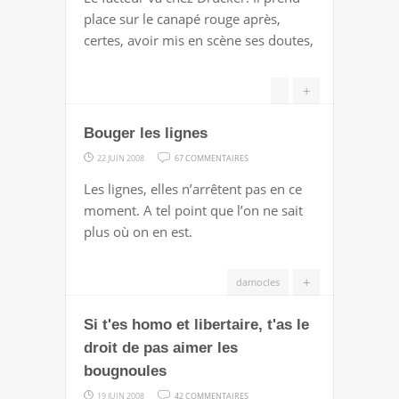
POUR
place sur le canapé rouge après,
CE
certes, avoir mis en scène ses doutes,
QU'IL
EST
+
Bouger les lignes
SUR
22 JUIN 2008
67 COMMENTAIRES
BOUGER
Les lignes, elles n’arrêtent pas en ce
LES
moment. A tel point que l’on ne sait
LIGNES
plus où on en est.
+
damocles
Si t'es homo et libertaire, t'as le
droit de pas aimer les
bougnoules
SUR
19 JUIN 2008
42 COMMENTAIRES