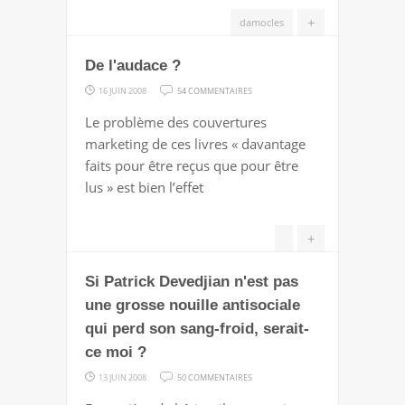
DES
+
damocles
MOTS
(ET
De l'audace ?
INVERSEMENT)
SUR
16 JUIN 2008
54 COMMENTAIRES
DE
Le problème des couvertures
L'AUDACE
marketing de ces livres « davantage
?
faits pour être reçus que pour être
lus » est bien l’effet
+
Si Patrick Devedjian n'est pas
une grosse nouille antisociale
qui perd son sang-froid, serait-
ce moi ?
SUR
13 JUIN 2008
50 COMMENTAIRES
SI