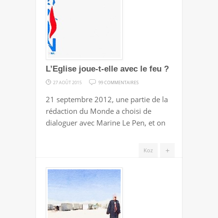
L’Eglise joue-t-elle avec le feu ?
SUR
27 AOÛT 2015
99 COMMENTAIRES
L’EGLISE
21 septembre 2012, une partie de la
JOUE-
rédaction du Monde a choisi de
T-
dialoguer avec Marine Le Pen, et on
ELLE
AVEC
+
Koz
LE
FEU
?