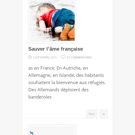
Sauver l’âme française
SUR
3 SEPTEMBRE 2015
61 COMMENTAIRES
SAUVER
as en France. En Autriche, en
L’ÂME
Allemagne, en Islande, des habitants
FRANÇAISE
souhaitent la bienvenue aux réfugiés.
Des Allemands déploient des
banderoles
+
Koz