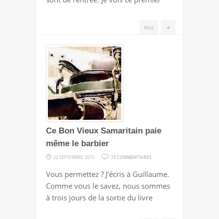
MIEUX
QU’HIER
+
Koz
(ET
MOINS
BIEN
QUE
DEMAIN)
Ce Bon Vieux Samaritain paie
même le barbier
SUR
22 SEPTEMBRE 2015
15 COMMENTAIRES
CE
Vous permettez ? J’écris à Guillaume.
BON
Comme vous le savez, nous sommes
VIEUX
à trois jours de la sortie du livre
SAMARITAIN
PAIE