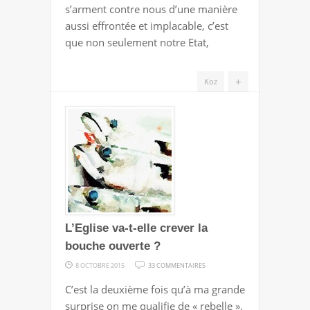
s’arment contre nous d’une manière
DU
aussi effrontée et implacable, c’est
COMPROMIS
que non seulement notre Etat,
AVEC
L’ISLAM
+
Koz
?
L’Eglise va-t-elle crever la
bouche ouverte ?
SUR
8 OCTOBRE 2015
33 COMMENTAIRES
L’EGLISE
C’est la deuxième fois qu’à ma grande
VA-
surprise on me qualifie de « rebelle ».