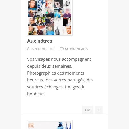
NATIONAL
Aux nôtres
SUR
27 NOVEMBRE 2015
6 COMMENTAIRES
AUX
Vos visages nous accompagnent
NÔTRES
depuis deux semaines.
Photographies des moments
heureux, des verres partagés, des
sourires échangés, images du
bonheur.
+
Koz