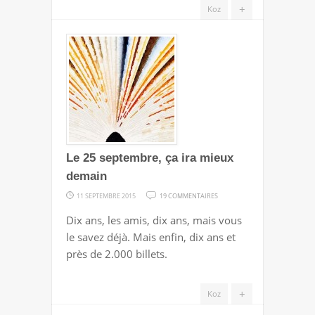
+
Koz
MÊME
LE
BARBIER
Le 25 septembre, ça ira mieux
demain
SUR
11 SEPTEMBRE 2015
19 COMMENTAIRES
LE
Dix ans, les amis, dix ans, mais vous
25
le savez déjà. Mais enfin, dix ans et
SEPTEMBRE,
près de 2.000 billets.
ÇA
IRA
+
Koz
MIEUX
DEMAIN