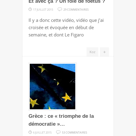
Et avec ça ? Un foie de foetus ?
SUR
17 JUILLET 2015
29 COMMENTAIRES
ET
Il y a donc cette vidéo, vidéo que j’ai
AVEC
croisée et évoquée en début de
ÇA
semaine, et dont Le Figaro
?
UN
+
Koz
FOIE
DE
FOETUS
?
Grèce : ce « triomphe de la
démocratie »…
SUR
6 JUILLET 2015
53 COMMENTAIRES