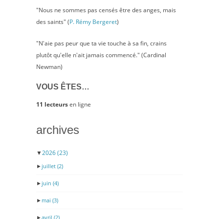
"Nous ne sommes pas censés être des anges, mais
des saints" (
P. Rémy Bergeret
)
"N'aie pas peur que ta vie touche à sa fin, crains
plutôt qu'elle n'ait jamais commencé." (Cardinal
Newman)
VOUS ÊTES…
11 lecteurs
en ligne
archives
▼
2026
(23)
►
juillet
(2)
►
juin
(4)
►
mai
(3)
►
avril
(2)