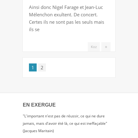
GRÈCE
Ainsi donc Nigel Farage et Jean-Luc
:
Mélenchon exultent. De concert.
CE
Certes ils ne sont pas les seuls mais
« TRIOMPHE
ils se
DE
LA
+
Koz
DÉMOCRATIE »…
1
2
EN EXERGUE
"L'important n'est pas de réussir, ce qui ne dure
jamais, mais d'avoir été là, ce qui est ineffaçable"
(Jacques Maritain)