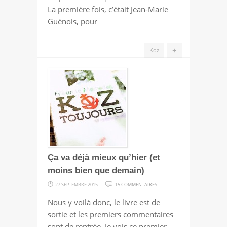
T-
La première fois, c’était Jean-Marie
ELLE
Guénois, pour
CREVER
LA
+
Koz
BOUCHE
OUVERTE
?
Ça va déjà mieux qu’hier (et
moins bien que demain)
SUR
27 SEPTEMBRE 2015
15 COMMENTAIRES
ÇA
Nous y voilà donc, le livre est de
VA
sortie et les premiers commentaires
DÉJÀ
sont de rentrée. Je vois ce premier