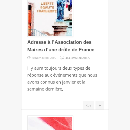
Adresse à l’Association des
Maires d’une drôle de France
SUR
20 NOVEMBRE 2015
46 COMMENTAIRES
ADRESSE
Il y aura toujours deux types de
À
réponse aux événements que nous
L’ASSOCIATION
avons connus en janvier et la
DES
semaine dernière,
MAIRES
D’UNE
+
Koz
DRÔLE
DE
FRANCE