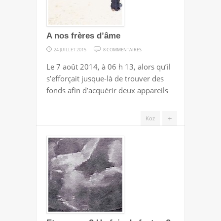
A nos frères d’âme
SUR
24 JUILLET 2015
8 COMMENTAIRES
A
Le 7 août 2014, à 06 h 13, alors qu’il
NOS
s’efforçait jusque-là de trouver des
FRÈRES
fonds afin d’acquérir deux appareils
D’ÂME
+
Koz