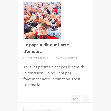
Le pape a dit que l’acte
d’amour…
SUR
10 SEPTEMBRE 2015
36 COMMENTAIRES
LE
Tous les prêtres n’ont pas le sens de
PAPE
la concision. Ça ne vient pas
A
forcément avec l’ordination. C’est
DIT
comme la
QUE
L’ACTE
+
Koz
D’AMOUR…