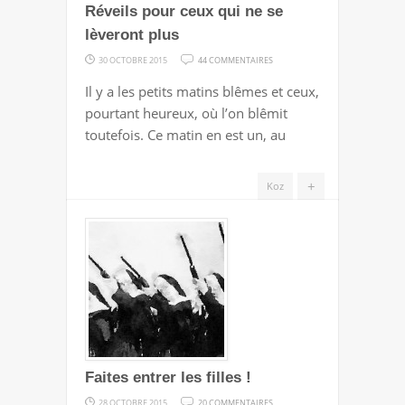
Réveils pour ceux qui ne se
lèveront plus
SUR
30 OCTOBRE 2015
44 COMMENTAIRES
RÉVEILS
Il y a les petits matins blêmes et ceux,
POUR
pourtant heureux, où l’on blêmit
CEUX
toutefois. Ce matin en est un, au
QUI
NE
+
Koz
SE
LÈVERONT
PLUS
Faites entrer les filles !
SUR
28 OCTOBRE 2015
20 COMMENTAIRES