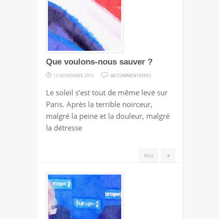
Que voulons-nous sauver ?
SUR
15 NOVEMBRE 2015
48 COMMENTAIRES
QUE
Le soleil s’est tout de même levé sur
VOULONS-
Paris. Après la terrible noirceur,
NOUS
malgré la peine et la douleur, malgré
SAUVER
la détresse
?
+
Koz