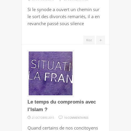
FAITES
Si le synode a ouvert un chemin sur
ENTRER
le sort des divorcés remariés, il a en
LES
revanche passé sous silence
FILLES
!
+
Koz
Le temps du compromis avec
l’Islam ?
SUR
21 OCTOBRE 2015
16 COMMENTAIRES
LE
Quand certains de nos concitoyens
TEMPS