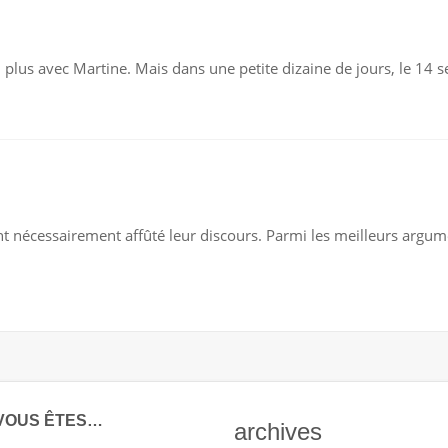
R
NNEZ
n plus avec Martine. Mais dans une petite dizaine de jours, le 14 
TINES
R
ODOGAME
nécessairement affûté leur discours. Parmi les meilleurs argumen
URRI
RTINE
VOUS ÊTES…
archives