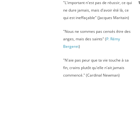
"L'important n'est pas de réussir, ce qui
1
ne dure jamais, mais d'avoir été là, ce
qui est ineffaçable" (Jacques Maritain)
"Nous ne sommes pas censés être des
anges, mais des saints" (
P. Rémy
Bergeret
)
"N'aie pas peur que ta vie touche à sa
fin, crains plutôt qu'elle n'ait jamais
commencé." (Cardinal Newman)