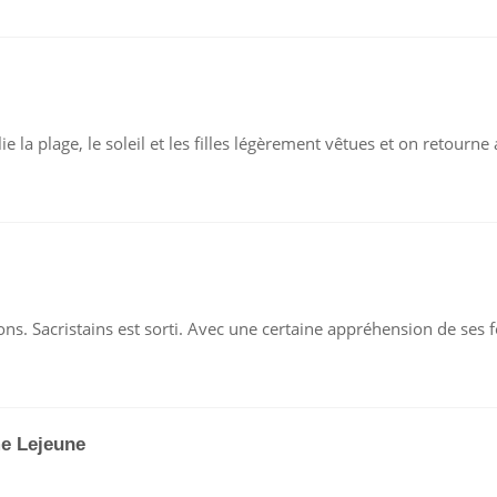
UR
U
e la plage, le soleil et les filles légèrement vêtues et on retourne
OUT
U
OMPTE
UR
CRISTAINS,
nnons. Sacristains est sorti. Avec une certaine appréhension de ses
N
R
me Lejeune
UR