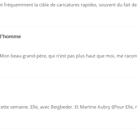
OUTENIR
sont fréquemment la cible de caricatures rapides, souvent du fait d
A
ONDATION
ÉRÔME
EJEUNE
it l'homme
R
e. Mon beau-grand-père, qui n’est pas plus haut que moi, me racon
ST
LLE
I
R
T
CENCY
HOMME
ette semaine. Elle, avec Beigbeder. Et Martine Aubry ((Pour Elle, 
ME-
CK