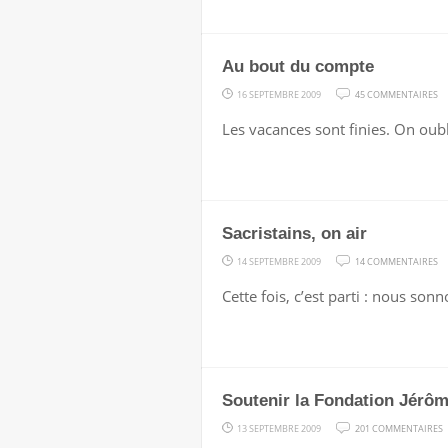
Au bout du compte
S
16 SEPTEMBRE 2009
45 COMMENTAIRES
A
Les vacances sont finies. On oubli
B
D
C
Sacristains, on air
S
14 SEPTEMBRE 2009
14 COMMENTAIRES
SA
Cette fois, c’est parti : nous so
O
AI
Soutenir la Fondation Jérô
S
13 SEPTEMBRE 2009
201 COMMENTAIRES