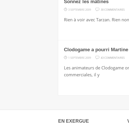
Sonnez les mâtines
SU
3 SEPTEMBRE 2009
30 COMMENTAIRES
SO
Rien à voir avec Tarzan. Rien no
LES
MÂ
Clodogame a pourri Martine
SU
1 SEPTEMBRE 2009
43 COMMENTAIRES
CL
Les animateurs de Clodogame ont 
A
commerciales, il y
PO
MA
EN EXERGUE