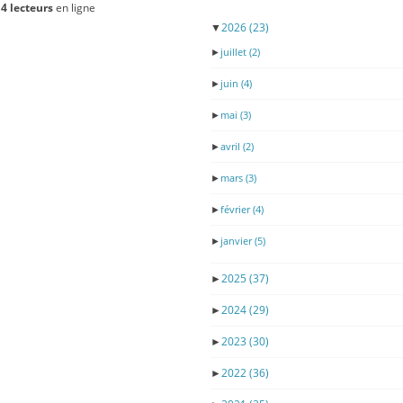
4 lecteurs
en ligne
▼
2026
(23)
►
juillet
(2)
►
juin
(4)
►
mai
(3)
►
avril
(2)
►
mars
(3)
►
février
(4)
►
janvier
(5)
►
2025
(37)
►
2024
(29)
►
2023
(30)
►
2022
(36)