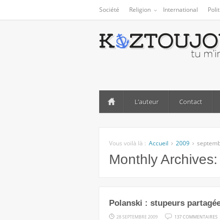
Société
Religion
International
Poli
L’auteur
Contact
Vous voilà là :
Accueil
2009
septem
Monthly Archives
Polanski : stupeurs partagé
S
28 SEPTEMBRE 2009
137 COMMENTAIRES