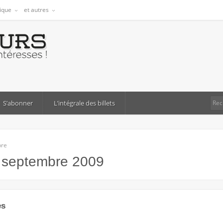
tique
et autres
S’abonner
L’intégrale des billets
bre
:
septembre 2009
es
UR