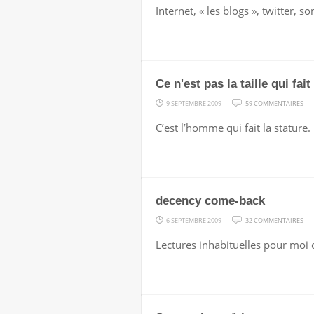
S
Internet, « les blogs », twitter, 
L
F
J
L
Ce n'est pas la taille qui fa
SU
9 SEPTEMBRE 2009
59 COMMENTAIRES
CE
C’est l’homme qui fait la statur
N'E
PAS
LA
TAI
decency come-back
QU
SU
FAI
6 SEPTEMBRE 2009
32 COMMENTAIRES
DE
L'
Lectures inhabituelles pour moi c
CO
BA