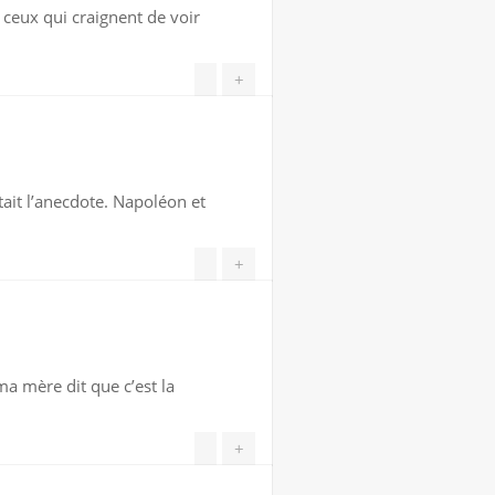
e ceux qui craignent de voir
+
tait l’anecdote. Napoléon et
+
ma mère dit que c’est la
+