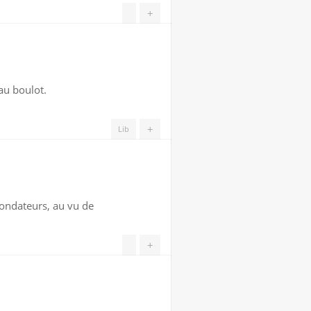
+
 au boulot.
+
Lib
 fondateurs, au vu de
+