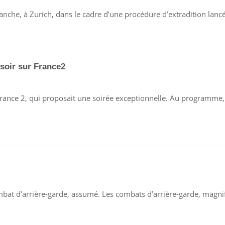
OLANSKI
nche, à Zurich, dans le cadre d’une procédure d’extradition lancé
TUPEURS
ARTAGÉES
 soir sur France2
UR
OCALYPSE
r France 2, qui proposait une soirée exceptionnelle. Au program
LLISION
ER
IR
UR
RANCE2
UR
AIN
ombat d’arrière-garde, assumé. Les combats d’arrière-garde, mag
UHAMEL
AISON