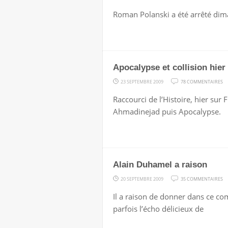
P
Roman Polanski a été arrêté dima
:
S
P
Apocalypse et collision hier
S
23 SEPTEMBRE 2009
78 COMMENTAIRES
AP
Raccourci de l’Histoire, hier su
ET
Ahmadinejad puis Apocalypse.
CO
HI
SO
S
Alain Duhamel a raison
F
S
20 SEPTEMBRE 2009
35 COMMENTAIRES
AL
Il a raison de donner dans ce c
D
parfois l’écho délicieux de
A
R