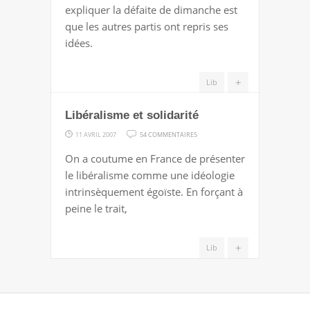
expliquer la défaite de dimanche est
DU
que les autres partis ont repris ses
FN
idées.
+
Lib
Libéralisme et solidarité
SUR
11 AVRIL 2007
54 COMMENTAIRES
LIBÉRALISME
On a coutume en France de présenter
ET
le libéralisme comme une idéologie
SOLIDARITÉ
intrinsèquement égoïste. En forçant à
peine le trait,
+
Lib