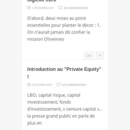
SUR
1 DÉCEMBRE 2007
28 COMMENTAIRES
TÉLÉCHARGEMENT
D’abord, deux mises au point
DE
essentielles pour planter le décor : 1.
CONTENU
On n’aurait jamais dû confier la
NUMÉRIQUE
mission Olivennes
:
LES
+
Lib
LEÇONS
DU
Introduction au "Private Equity"
LOGICIEL
!
LIBRE
SUR
8 OCTOBRE 2007
64 COMMENTAIRES
INTRODUCTION
LBO, capital risque, capital
AU
investissement, fonds
"PRIVATE
d’investissement, « venture capital »…
EQUITY"
la presse grand public en parle de
!
plus en