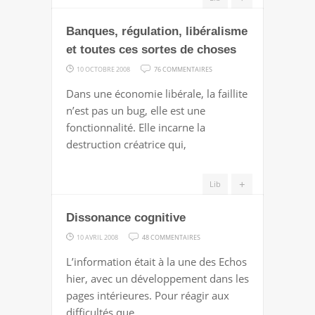
Banques, régulation, libéralisme
et toutes ces sortes de choses
SUR
10 OCTOBRE 2008
76 COMMENTAIRES
BANQUES,
Dans une économie libérale, la faillite
RÉGULATION,
n’est pas un bug, elle est une
LIBÉRALISME
fonctionnalité. Elle incarne la
ET
destruction créatrice qui,
TOUTES
CES
+
Lib
SORTES
DE
Dissonance cognitive
CHOSES
SUR
10 AVRIL 2008
48 COMMENTAIRES
DISSONANCE
L’information était à la une des Echos
COGNITIVE
hier, avec un développement dans les
pages intérieures. Pour réagir aux
difficultés que