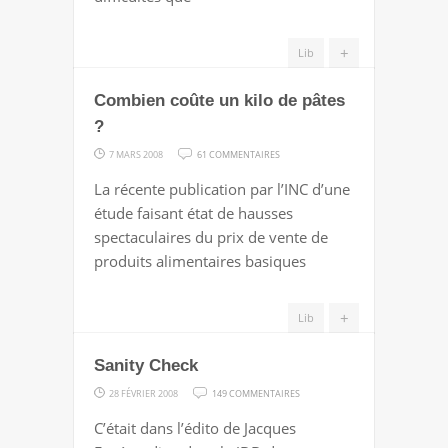
+
Lib
Combien coûte un kilo de pâtes
?
SUR
7 MARS 2008
61 COMMENTAIRES
COMBIEN
La récente publication par l’INC d’une
COÛTE
étude faisant état de hausses
UN
spectaculaires du prix de vente de
KILO
produits alimentaires basiques
DE
PÂTES
+
Lib
?
Sanity Check
SUR
28 FÉVRIER 2008
149 COMMENTAIRES
SANITY
C’était dans l’édito de Jacques
CHECK