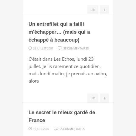
+
Lib
Un entrefilet qui a failli
m'échapper… (mais qui a
échappé à beaucoup)
SUR
26 JUILLET 2007
55 COMMENTAIRES
UN
C’était dans Les Echos, lundi 23
ENTREFILET
juillet. Je lis rarement ce quotidien,
QUI
mais lundi matin, je prenais un avion,
A
alors
FAILLI
M'ÉCHAPPER…
+
Lib
(MAIS
QUI
Le secret le mieux gardé de
A
France
ÉCHAPPÉ
À
SUR
19 JUIN 2007
55 COMMENTAIRES
BEAUCOUP)
LE