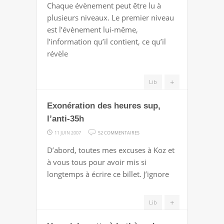
Chaque évènement peut être lu à
SECRET
plusieurs niveaux. Le premier niveau
LE
est l’évènement lui-même,
MIEUX
l’information qu’il contient, ce qu’il
GARDÉ
révèle
DE
FRANCE
+
Lib
Exonération des heures sup,
l’anti-35h
SUR
11 JUIN 2007
52 COMMENTAIRES
EXONÉRATION
D’abord, toutes mes excuses à Koz et
DES
à vous tous pour avoir mis si
HEURES
longtemps à écrire ce billet. J’ignore
SUP,
L’ANTI-
+
Lib
35H