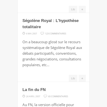
MOTS
+
Lib
Ségolène Royal : L'hypothèse
totalitaire
SUR
4 MAI 2007
123 COMMENTAIRES
SÉGOLÈNE
On a beaucoup glosé sur le recours
ROYAL
systématique de Ségolène Royal aux
:
débats participatifs, conventions,
L'HYPOTHÈSE
grandes négociations, consultations
TOTALITAIRE
populaires, etc…
+
Lib
La fin du FN
SUR
24 AVRIL 2007
65 COMMENTAIRES
LA
Au FN, la version officielle pour
FIN