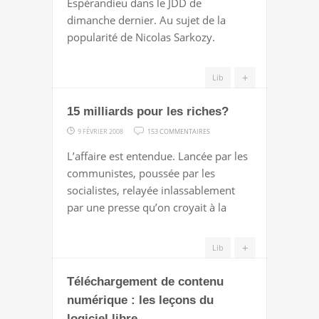
Espérandieu dans le JDD de
dimanche dernier. Au sujet de la
popularité de Nicolas Sarkozy.
+
Lib
15 milliards pour les riches?
SUR
9 FÉVRIER 2008
153 COMMENTAIRES
15
L’affaire est entendue. Lancée par les
MILLIARDS
communistes, poussée par les
POUR
socialistes, relayée inlassablement
LES
par une presse qu’on croyait à la
RICHES?
+
Lib
Téléchargement de contenu
numérique : les leçons du
logiciel libre