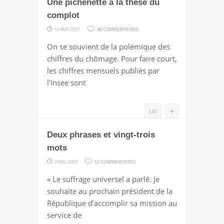
Une pichenette à la thèse du
complot
SUR
16 MAI 2007
48 COMMENTAIRES
UNE
On se souvient de la polémique des
PICHENETTE
chiffres du chômage. Pour faire court,
À
les chiffres mensuels publiés par
LA
l’Insee sont
THÈSE
DU
+
Lib
COMPLOT
Deux phrases et vingt-trois
mots
SUR
7 MAI 2007
52 COMMENTAIRES
DEUX
« Le suffrage universel a parlé. Je
PHRASES
souhaite au prochain président de la
ET
République d’accomplir sa mission au
VINGT-
service de
TROIS