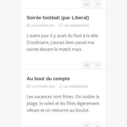
+
Lib
MONDE
DE
Soirée football (par Liberal)
L’ENTREPRISE
SUR
20 NOVEMBRE 2009
128 COMMENTAIRES
SOIRÉE
L’autre jour il y avait du foot à la télé.
FOOTBALL
D’ordinaire, j’aurais bien passé ma
(PAR
soirée devant le match mais
LIBERAL)
+
Lib
Au bout du compte
SUR
16 SEPTEMBRE 2009
45 COMMENTAIRES
AU
Les vacances sont finies. On oublie la
BOUT
plage, le soleil et les filles légèrement
DU
vêtues et on retourne au boulot.
COMPTE
+
Lib