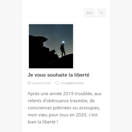
+
Koz
Je vous souhaite la liberté
SUR
6 JANVIER 2020
3 COMMENTAIRES
JE
Après une année 2019 troublée, aux
VOUS
relents d’obéissance travestie, de
SOUHAITE
consciences piétinées ou assoupies,
LA
mon vœu pour tous en 2020, c’est
LIBERTÉ
bien la liberté !