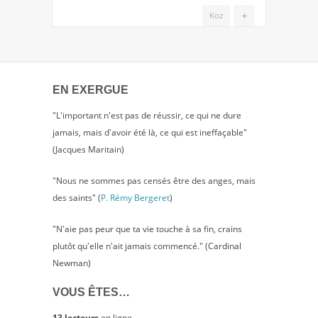
+
Koz
EN EXERGUE
"L'important n'est pas de réussir, ce qui ne dure
jamais, mais d'avoir été là, ce qui est ineffaçable"
(Jacques Maritain)
"Nous ne sommes pas censés être des anges, mais
des saints" (
P. Rémy Bergeret
)
"N'aie pas peur que ta vie touche à sa fin, crains
plutôt qu'elle n'ait jamais commencé." (Cardinal
Newman)
VOUS ÊTES…
13 lecteurs
en ligne