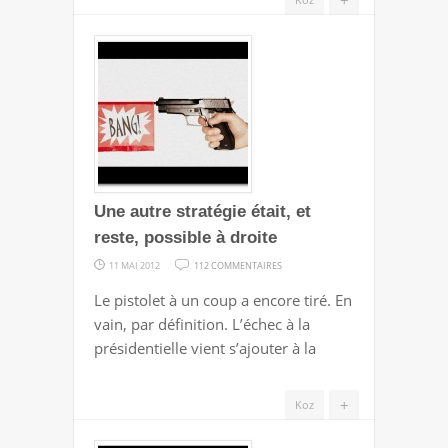
Une autre stratégie était, et
reste, possible à droite
SUR
11 MAI 2012
112 COMMENTAIRES
UNE
Le pistolet à un coup a encore tiré. En
AUTRE
vain, par définition. L’échec à la
STRATÉGIE
présidentielle vient s’ajouter à la
ÉTAIT,
ET
+
Koz
RESTE,
POSSIBLE