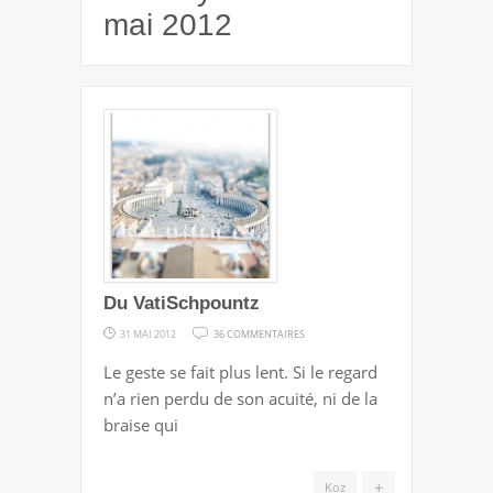
mai 2012
Du VatiSchpountz
SUR
31 MAI 2012
36 COMMENTAIRES
DU
Le geste se fait plus lent. Si le regard
VATISCHPOUNTZ
n’a rien perdu de son acuité, ni de la
braise qui
+
Koz