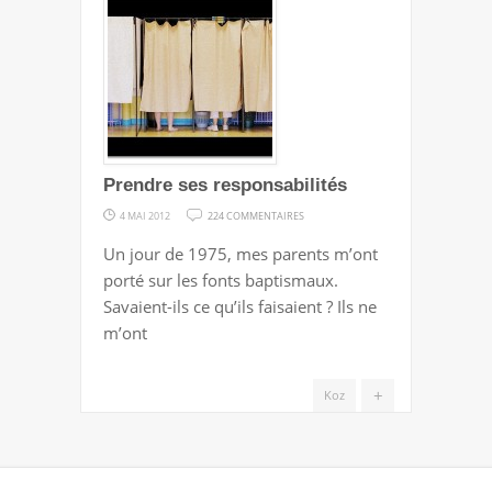
À
DROITE
Prendre ses responsabilités
SUR
4 MAI 2012
224 COMMENTAIRES
PRENDRE
Un jour de 1975, mes parents m’ont
SES
porté sur les fonts baptismaux.
RESPONSABILITÉS
Savaient-ils ce qu’ils faisaient ? Ils ne
m’ont
+
Koz