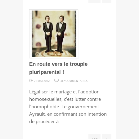
En route vers le trouple
pluriparental !
SUR
21 MAI 2012
317 COMMENTAIRES
EN
Légaliser le mariage et l’adoption
ROUTE
homosexuelles, c’est lutter contre
VERS
l’homophobie. Le gouvernement
LE
Ayrault, en confirmant son intention
TROUPLE
de procéder à
PLURIPARENTAL
!
+
Koz