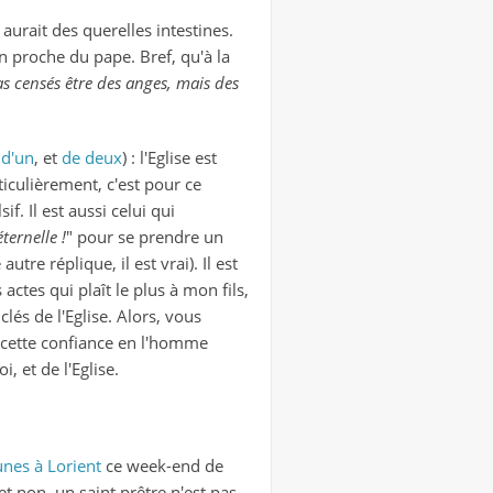
 aurait des querelles intestines.
in proche du pape. Bref, qu'à la
 censés être des anges, mais des
t
d'un
, et
de deux
) : l'Eglise est
ticulièrement, c'est pour ce
f. Il est aussi celui qui
ternelle !
" pour se prendre un
 autre réplique, il est vrai). Il est
 actes qui plaît le plus à mon fils,
clés de l'Eglise. Alors, vous
Et cette confiance en l'homme
, et de l'Eglise.
nes à Lorient
ce week-end de
et non, un saint prêtre n'est pas