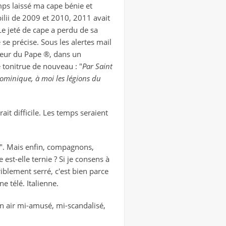
mps laissé ma cape bénie et
bilii de 2009 et 2010, 2011 avait
Le jeté de cape a perdu de sa
e se précise. Sous les alertes mail
nseur du Pape ®, dans un
e tonitrue de nouveau : "
Par Saint
Dominique, à moi les légions du
rait difficile. Les temps seraient
". Mais enfin, compagnons,
 est-elle ternie ? Si je consens à
iblement serré, c'est bien parce
e télé. Italienne.
'un air mi-amusé, mi-scandalisé,