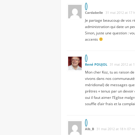
Cardabelle
31 mai 2012 at 17 
Je partage beaucoup de vos réf
administration qui date un p
Sinon, juste une question : vou
accents
René POUJOL
31 mai 2012 at 
Mon cher Koz, tu as raison de
vivons dans nos communautés e
méridional) de messages que j
prêtres « tenus par un devoir
oui il faut aimer l’Eglise malg
souffle d’air frais et la compl
Alb_B
31 mai 2012 at 18 h 07 m