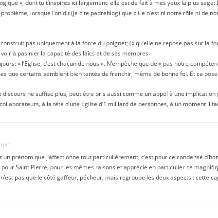
ogique », dont tu t’inspires ici largement: elle est de fait à mes yeux la plus sage
problème, lorsque l’on dit (je cite padreblog) que « Ce n’est ni notre rôle ni de n
e construit pas uniquement à la force du poignet; (« qu’elle ne repose pas sur la 
t voir à pas nier la capacité des laîcs et de ses membres.
ujours: « l’Eglise, c’est chacun de nous ». N’empêche que de « pas notre compétence
 un pas que certains semblent bien tentés de franchir, même de bonne foi. Et ca pose
 ce discours ne suffise plus, peut être pris aussi comme un appel à une implication 
ollaborateurs, à la tête d’une Eglise d’1 milliard de personnes, à un moment il fa
9 min
t un prénom que j’affectionne tout particulièrement, c’est pour ce condensé d’hom
on pour Saint Pierre, pour les mêmes raisons et apprécie en particulier ce magnif
 n’est pas que le côté gaffeur, pécheur, mais regroupe les deux aspects : cette c