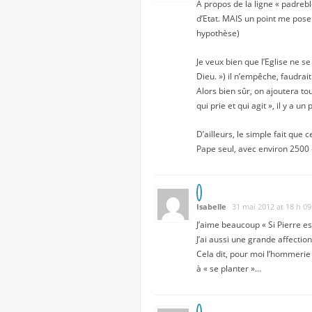
A propos de la ligne « padrebl
d’Etat. MAIS un point me pose 
hypothèse)
Je veux bien que l’Eglise ne s
Dieu. ») il n’empêche, faudrai
Alors bien sûr, on ajoutera to
qui prie et qui agit », il y a
D’ailleurs, le simple fait que
Pape seul, avec environ 2500 c
Isabelle
31 mai 2012 at 18 h 0
J’aime beaucoup « Si Pierre es
J’ai aussi une grande affecti
Cela dit, pour moi l’hommerie
à « se planter »…