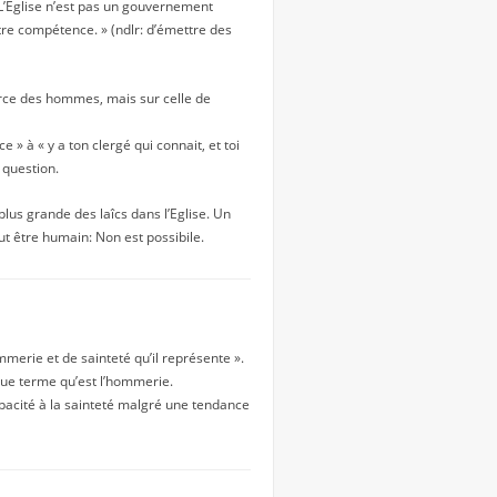
: L’Eglise n’est pas un gouvernement
otre compétence. » (ndlr: d’émettre des
force des hommes, mais sur celle de
 » à « y a ton clergé qui connait, et toi
 question.
plus grande des laîcs dans l’Eglise. Un
ut être humain: Non est possibile.
merie et de sainteté qu’il représente ».
ique terme qu’est l’hommerie.
apacité à la sainteté malgré une tendance