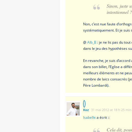
Sinon, juste u
intentionnel 
Non, c’est nue faute d’orthogr
systématiquement. Et je suis
@
Alb_B
: je ne lis pas du tou
dans le jeu des hypothèses su
En revanche, je suis d’accord 
dans son billet, l’Eglise a dif
meilleurs éléments et ne peuv
nombre de laïcs consacrés (je
Père Lombardi).
Koz
31 mai 2012 at 18 h 25 min
Isabelle
a écrit ::
Cela dit, pou