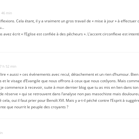
h 46 min
lexions. Cela étant, il y a vraiment un gros travail de « mise à jour » à effectue
eu…
s avez écrit « l’Eglise est confiée à des pêcheurs ». L’accent circonflexe est inten
17 h 52 min
 lire « aussi » ces événements avec recul, détachement et un rien d’humour. Bien 
t le visage d’Evangile que nous offrons à ceux que nous cotôyons. Mais comment
e commence à recevoir, suite à mon dernier blog que tu as mis en lien dans ton t
 de réserve » qui se retrouvent dans l’analyse non pas masochiste mais douloureus
ré cela, oui il faut prier pour Benoît XVI. Mais y a-t-il péché contre l’Esprit à sug
ainte que nourrit le peuple des croyants ?
in