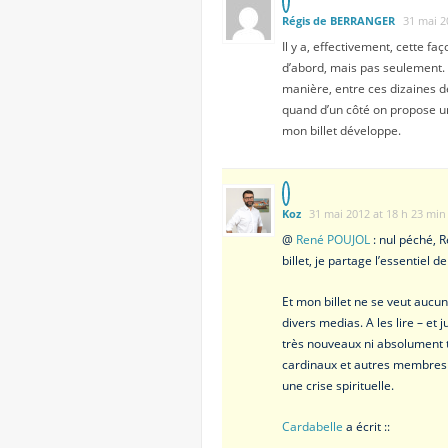
Régis de BERRANGER
31 mai 2
Il y a, effectivement, cette fa
d’abord, mais pas seulement. C
manière, entre ces dizaines de
quand d’un côté on propose une 
mon billet développe.
Koz
31 mai 2012 at 18 h 23 min
@
René POUJOL
: nul péché, R
billet, je partage l’essentiel 
Et mon billet ne se veut aucun
divers medias. A les lire – et
très nouveaux ni absolument te
cardinaux et autres membres d
une crise spirituelle.
Cardabelle
a écrit ::