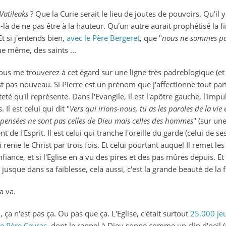
Vatileaks
? Que la Curie serait le lieu de joutes de pouvoirs. Qu'il y
-là de ne pas être à la hauteur. Qu'un autre aurait prophétisé la f
t si j'entends bien,
avec le Père Bergeret
, que "
nous ne sommes pas
que
même,
des saints ...
 Vous me trouverez à cet égard sur une ligne très padreblogique (e
st pas nouveau. Si Pierre est un prénom que j'affectionne tout par
 qu'il représente. Dans l'Evangile, il est l'apôtre gauche, l'impulsi
Il est celui qui dit "
Vers qui irions-nous, tu as les paroles de la vie é
 pensées ne sont pas celles de Dieu mais celles des hommes
" (sur une
t de l'Esprit. Il est celui qui tranche l'oreille du garde (celui de ses
enie le Christ par trois fois. Et celui pourtant auquel Il remet les 
onfiance, et si l'Eglise en a vu des pires et des pas mûres depuis. 
jusque dans sa faiblesse, cela aussi, c'est la grande beauté de la foi
a va.
, ça n'est pas ça. Ou pas que ça. L'Eglise, c'était surtout
25.000 jeu
le Père Ceyrac
, dont le rappel à Dieu sonne comme un clin d'oeil (