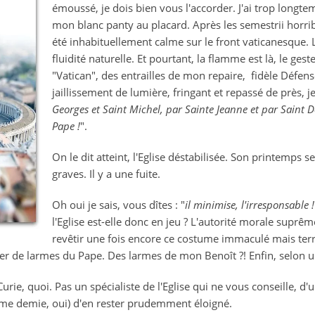
émoussé, je dois bien vous l'accorder. J'ai trop longte
mon
blanc
panty au placard. Après les semestrii horri
été inhabituellement calme sur le front vaticanesque. 
fluidité naturelle. Et pourtant, la flamme est là, le gest
"Vatican", des entrailles de mon repaire, fidèle Défe
jaillissement de lumière, fringant et repassé de près, j
Georges et Saint Michel, par Sainte Jeanne et par Saint 
Pape !
".
On le dit atteint, l'Eglise déstabilisée. Son printemps se
graves. Il y a une fuite.
Oh oui je sais, vous dîtes : "
il minimise, l'irresponsable !
l'Eglise est-elle donc en jeu ? L'autorité morale suprême
revêtir une fois encore ce costume immaculé mais terr
ler de larmes du Pape. Des larmes de mon Benoît ?! Enfin, selon un
 Curie, quoi. Pas un spécialiste de l'Eglise qui ne vous conseille, d
ième demie, oui) d'en rester prudemment éloigné.