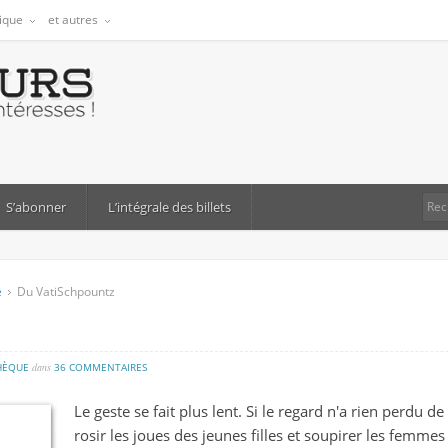
tique
et autres
S’abonner
L’intégrale des billets
e
Du VatiSchpountz
sur
HÈQUE
dans
36 COMMENTAIRES
du
Le geste se fait plus lent. Si le regard n'a rien perdu de 
vatischpountz
rosir les joues des jeunes filles et soupirer les femmes