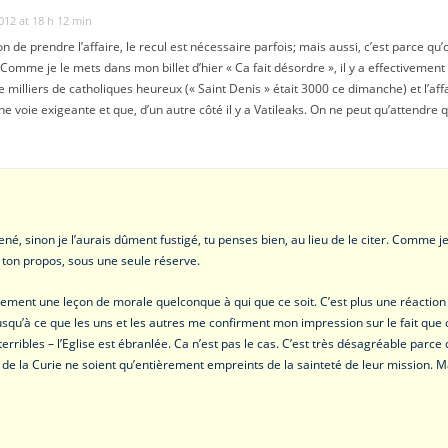
012 at 18 h 12 min
çon de prendre l’affaire, le recul est nécessaire parfois; mais aussi, c’est parce qu
omme je le mets dans mon billet d’hier « Ca fait désordre », il y a effectivement
 milliers de catholiques heureux (« Saint Denis » était 3000 ce dimanche) et l’affa
voie exigeante et que, d’un autre côté il y a Vatileaks. On ne peut qu’attendre que
ené, sinon je l’aurais dûment fustigé, tu penses bien, au lieu de le citer. Comme 
de ton propos, sous une seule réserve.
ement une leçon de morale quelconque à qui que ce soit. C’est plus une réaction à
 jusqu’à ce que les uns et les autres me confirment mon impression sur le fait qu
rribles – l’Eglise est ébranlée. Ca n’est pas le cas. C’est très désagréable parce
e la Curie ne soient qu’entièrement empreints de la sainteté de leur mission. M