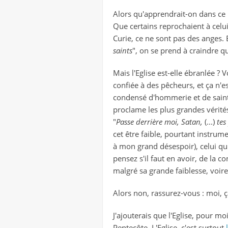
Alors qu'apprendrait-on dans ce
Que certains reprochaient à celui
Curie, ce ne sont pas des anges. E
saints
", on se prend à craindre 
Mais l'Eglise est-elle ébranlée ?
confiée à des pêcheurs, et ça n'e
condensé d'hommerie et de sainteté
proclame les plus grandes vérités. 
"
Passe derrière moi, Satan,
(...)
tes
cet être faible, pourtant instrumen
à mon grand désespoir), celui qui r
pensez s'il faut en avoir, de la c
malgré sa grande faiblesse, voire 
Alors non, rassurez-vous : moi, ç
J'ajouterais que l'Eglise, pour moi
Pentecôte. L'Eglise, c'est surtout