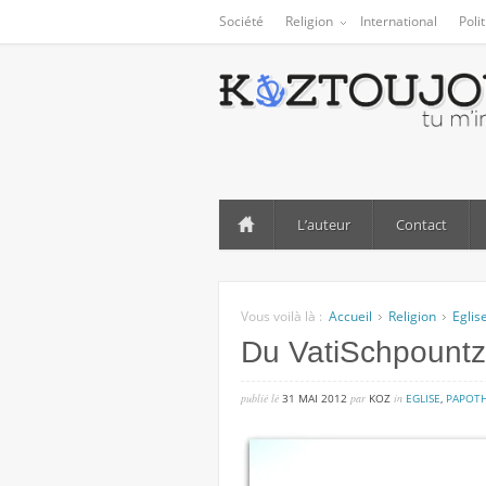
Société
Religion
International
Poli
L’auteur
Contact
Vous voilà là :
Accueil
Religion
Eglis
Du VatiSchpountz
publié lé
31 MAI 2012
par
KOZ
in
EGLISE
,
PAPOT