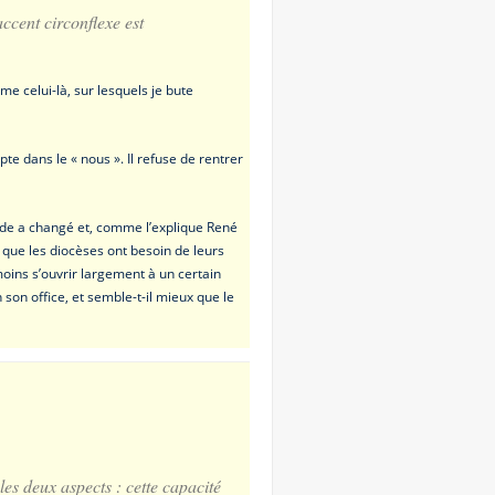
accent circonflexe est
e celui-là, sur lesquels je bute
te dans le « nous ». Il refuse de rentrer
monde a changé et, comme l’explique René
it que les diocèses ont besoin de leurs
oins s’ouvrir largement à un certain
on office, et semble-t-il mieux que le
es deux aspects : cette capacité