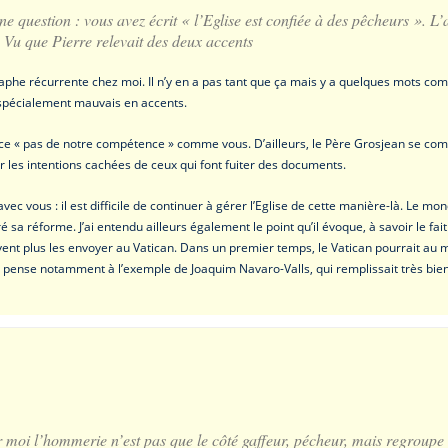
ne question : vous avez écrit « l’Eglise est confiée à des pêcheurs ». L’
? Vu que Pierre relevait des deux accents
aphe récurrente chez moi. Il n’y en a pas tant que ça mais y a quelques mots comm
 spécialement mauvais en accents.
t ce « pas de notre compétence » comme vous. D’ailleurs, le Père Grosjean se comp
r les intentions cachées de ceux qui font fuiter des documents.
avec vous : il est difficile de continuer à gérer l’Eglise de cette manière-là. Le 
féré sa réforme. J’ai entendu ailleurs également le point qu’il évoque, à savoir le fa
ent plus les envoyer au Vatican. Dans un premier temps, le Vatican pourrait au m
 pense notamment à l’exemple de Joaquim Navaro-Valls, qui remplissait très bien s
r moi l’hommerie n’est pas que le côté gaffeur, pécheur, mais regroupe l