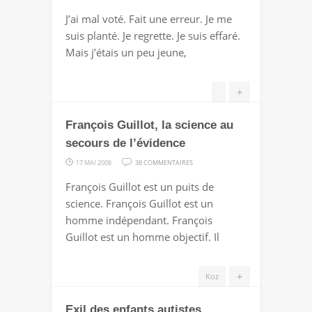
JE
J’ai mal voté. Fait une erreur. Je me
REGRETTE
suis planté. Je regrette. Je suis effaré.
MON
Mais j’étais un peu jeune,
VOTE
+
François Guillot, la science au
secours de l’évidence
SUR
17 MAI 2008
38 COMMENTAIRES
FRANÇOIS
François Guillot est un puits de
GUILLOT,
science. François Guillot est un
LA
homme indépendant. François
SCIENCE
Guillot est un homme objectif. Il
AU
SECOURS
+
Koz
DE
L’ÉVIDENCE
Exil des enfants autistes,