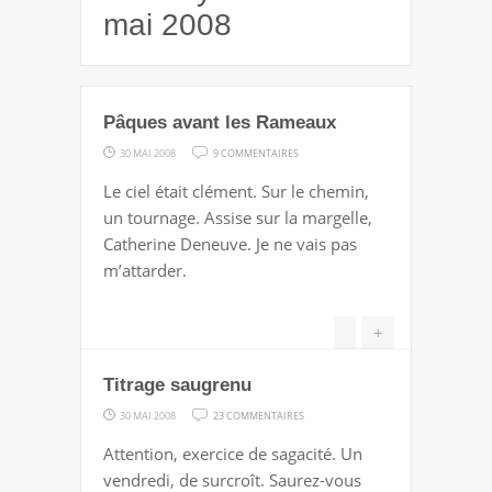
mai 2008
Pâques avant les Rameaux
SUR
30 MAI 2008
9 COMMENTAIRES
PÂQUES
Le ciel était clément. Sur le chemin,
AVANT
un tournage. Assise sur la margelle,
LES
Catherine Deneuve. Je ne vais pas
RAMEAUX
m’attarder.
+
Titrage saugrenu
SUR
30 MAI 2008
23 COMMENTAIRES
TITRAGE
Attention, exercice de sagacité. Un
SAUGRENU
vendredi, de surcroît. Saurez-vous