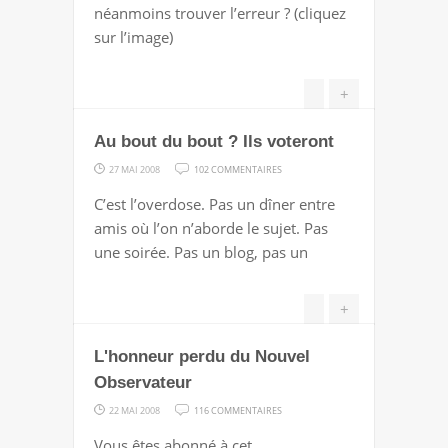
néanmoins trouver l’erreur ? (cliquez
sur l’image)
+
Au bout du bout ? Ils voteront
SUR
27 MAI 2008
102 COMMENTAIRES
AU
C’est l’overdose. Pas un dîner entre
BOUT
amis où l’on n’aborde le sujet. Pas
DU
une soirée. Pas un blog, pas un
BOUT
?
+
ILS
VOTERONT
L'honneur perdu du Nouvel
Observateur
SUR
22 MAI 2008
116 COMMENTAIRES
L'HONNEUR
Vous êtes abonné à cet