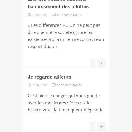
bannissement des adultes
SUR
16 MAI 2008
43 COMMENTAIRES
EXIL
« Les différences »… On ne peut pas
DES
dire que notre société ignore leur
ENFANTS
existence. Voilà un terme consacré au
AUTISTES,
respect duquel
BANNISSEMENT
DES
+
ADULTES
Je regarde ailleurs
SUR
12 MAI 2008
59 COMMENTAIRES
JE
C’est bien le danger qui vous guette
REGARDE
avec les meilleures séries : si le
AILLEURS
hasard vous fait manquer un épisode
+