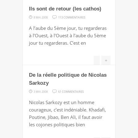
Ils sont de retour (les cathos)
SUR
8 MAI 2008
113 COMMENTAIRES
ILS
A l’aube du 5ème jour, tu regarderas
SONT
à l’Ouest, à l’Ouest à l’aube du 5ème
DE
jour tu regarderas. C’est en
RETOUR
(LES
+
CATHOS)
De la réelle politique de Nicolas
Sarkozy
SUR
3 MAI 2008
61 COMMENTAIRES
DE
Nicolas Sarkozy est un homme
LA
courageux, c’est indéniable. Khadafi,
RÉELLE
Poutine, Jibao, Ben Ali, il faut avoir
POLITIQUE
les cojones politiques bien
DE
NICOLAS