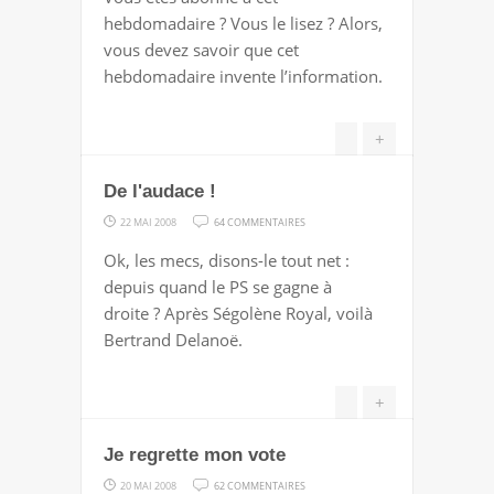
PERDU
hebdomadaire ? Vous le lisez ? Alors,
DU
vous devez savoir que cet
NOUVEL
hebdomadaire invente l’information.
OBSERVATEUR
+
De l'audace !
SUR
22 MAI 2008
64 COMMENTAIRES
DE
Ok, les mecs, disons-le tout net :
L'AUDACE
depuis quand le PS se gagne à
!
droite ? Après Ségolène Royal, voilà
Bertrand Delanoë.
+
Je regrette mon vote
SUR
20 MAI 2008
62 COMMENTAIRES