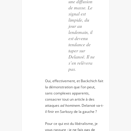
une diffusion
de masse. Le
signal est
limpide, du
jour au
lendemain, il
est devenu
tendance de
taper sur
Delanoë. Il ne
s’en relèvera
pas.
Oui, effectivement, et Backchich fait
la démonstration que l’on peut,
sans complexes apparents,
consacrer tout un article à des
attaques
ad hominem
. Delanoë va-t-
il finir en Sarkozy de la gauche ?
Pour ce qui est du libéralisme, je
vous rassure : je ne fais pas de