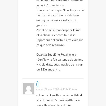
est un tantinet caricatural même de
la part d’un socialiste.
Heureusement que N.Sarkozy est là
pour servir de référence de base
antonymique au libéralisme de
gauche.
Avant de se » réapproprier le mot
et la chose » encore faut-il se
l’approprier et surtout être clair sur
ce que cela recouvre.
Quant à Ségolène Royal, elle a
réenfilé vite fait sa tenue de victime
» cible d’attaques inutiles de la part
de B.Delanoë » …
coco
22 mai 2008 at 11 h 41 min
« Il veut chiper l’humanisme libéral
à la droite. » : j’ai beau réfléchir à
toute l’histoire de la droite