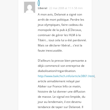
Liberal
22 mai 2008 at 11 h 58 min
A mon avis, Delanoë a signé son
arrêt de mort politique. Perdre les
jeux olympiques, faire cadeau du
monopole de la pub à JCDecaux,
continuer de gérer les HLM à la
Tibéri… tout cela lui a été pardonné.
Mais se déclarer libéral… c’est la
faute inexcusable.
D’ailleurs la presse bien pensante a
déjà commencé son entreprise de
diabolisation/ringardisation.
http://www.bakchich.info/article3861.html
,
article aimablement relayé par
Abiker sur France Info ce matin,
histoire de lui donner une diffusion
de masse. Le signal est limpide, du
jour au lendemain, il est devenu
tendance de taper sur Delanoë. Il