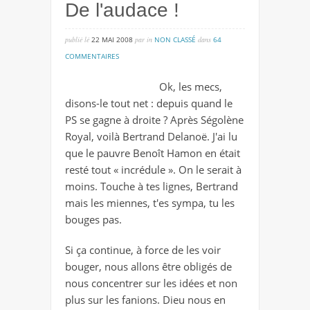
De l'audace !
publié lé
22 MAI 2008
par
in
NON CLASSÉ
dans
64
sur
COMMENTAIRES
de
Ok, les mecs,
l'audace
disons-le tout net : depuis quand le
!
PS se gagne à droite ? Après Ségolène
Royal, voilà Bertrand Delanoë. J'ai lu
que le pauvre Benoît Hamon en était
resté tout « incrédule ». On le serait à
moins. Touche à tes lignes, Bertrand
mais les miennes, t'es sympa, tu les
bouges pas.
Si ça continue, à force de les voir
bouger, nous allons être obligés de
nous concentrer sur les idées et non
plus sur les fanions. Dieu nous en