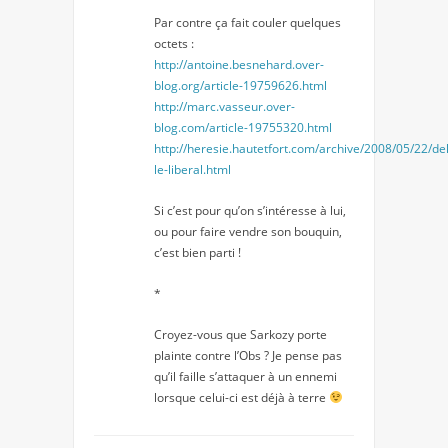
Par contre ça fait couler quelques
octets :
http://antoine.besnehard.over-
blog.org/article-19759626.html
http://marc.vasseur.over-
blog.com/article-19755320.html
http://heresie.hautetfort.com/archive/2008/05/22/de
le-liberal.html
Si c’est pour qu’on s’intéresse à lui,
ou pour faire vendre son bouquin,
c’est bien parti !
*
Croyez-vous que Sarkozy porte
plainte contre l’Obs ? Je pense pas
qu’il faille s’attaquer à un ennemi
lorsque celui-ci est déjà à terre