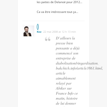
les pattes de Delanoë pour 2012…
Ca va être intéressant tout ça…
Koz
22 mai 2008 at 12 h 13 min
D’ailleurs la
presse bien
pensante a déjà
commencé son
entreprise de
diabolisation/ringardisation.
bakchich.info/article3861.html,
article
aimablement
relayé par
Abiker sur
France Info ce
matin, histoire
de lui donner