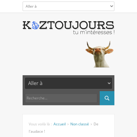
Vous voilà là :
Accueil
Non classé
De
l'audace !