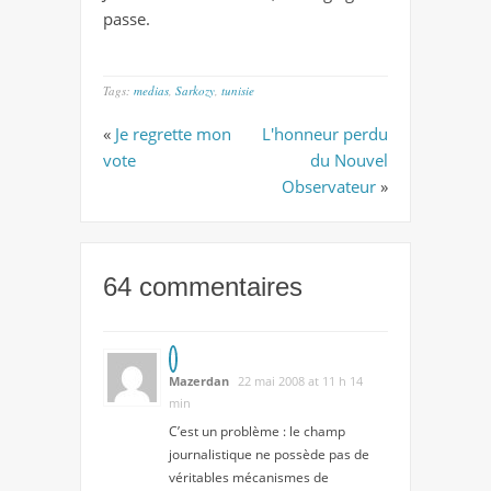
passe.
Tags:
medias
,
Sarkozy
,
tunisie
«
Je regrette mon
L'honneur perdu
vote
du Nouvel
Observateur
»
64 commentaires
Mazerdan
22 mai 2008 at 11 h 14
min
C’est un problème : le champ
journalistique ne possède pas de
véritables mécanismes de