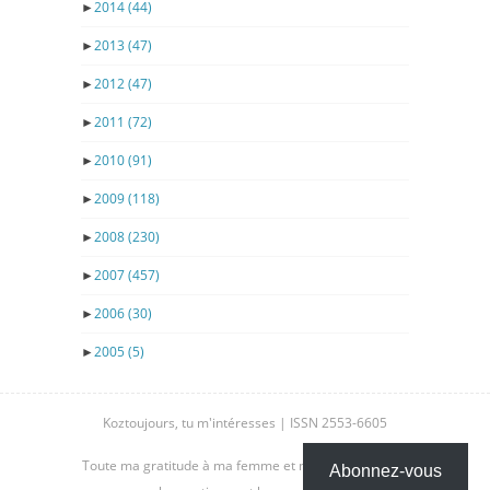
►
2014
(44)
►
2013
(47)
►
2012
(47)
►
2011
(72)
►
2010
(91)
►
2009
(118)
►
2008
(230)
►
2007
(457)
►
2006
(30)
►
2005
(5)
Koztoujours, tu m'intéresses | ISSN 2553-6605
Toute ma gratitude à ma femme et mes enfants, pour
Abonnez-vous