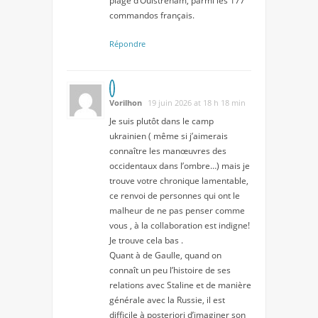
plage d’Ouistreham, parmi les 177
commandos français.
Répondre
Vorilhon
19 juin 2026 at 18 h 18 min
Je suis plutôt dans le camp
ukrainien ( même si j’aimerais
connaître les manœuvres des
occidentaux dans l’ombre…) mais je
trouve votre chronique lamentable,
ce renvoi de personnes qui ont le
malheur de ne pas penser comme
vous , à la collaboration est indigne!
Je trouve cela bas .
Quant à de Gaulle, quand on
connaît un peu l’histoire de ses
relations avec Staline et de manière
générale avec la Russie, il est
difficile à posteriori d’imaginer son