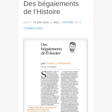
Des bégaiements
de l’Histoire
publié lé
19 JUIN 2026
par
KOZ
in
HISTOIRE
dans
5
sur
COMMENTAIRES
des
bégaiements
de
l’histoire