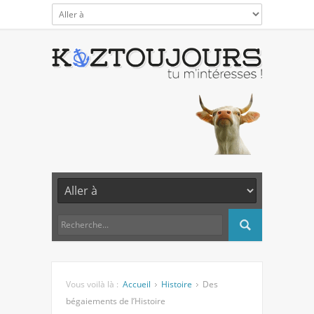
Vous voilà là :
Accueil
Histoire
Des
bégaiements de l’Histoire