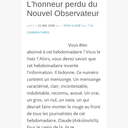
L'honneur perdu du
Nouvel Observateur
publié lé
22 MAI 2008
par
in
NON CLASSÉ
dans
116
sur
COMMENTAIRES
l'honneur
Vous êtes
perdu
abonné à cet hebdomadaire ? Vous le
du
lisez ? Alors, vous devez savoir que
nouvel
cet hebdomadaire invente
observateur
l'information. Il bidonne. Ce numéro
contient un mensonge. Un mensonge
caractérisé, clair, incontestable,
indubitable, reconnu, avoué. Un vrai,
un gros, un nul, un nase, un qui
devrait faire monter le rouge au front
de tous les journalistes de cet
hebdomadaire. Claude (Askolovitch),
fous le camp de là, ils te