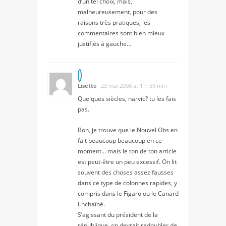
d’un tel choix, mais,
malheureusement, pour des
raisons très pratiques, les
commentaires sont bien mieux
justifiés à gauche…
Lisette
23 mai 2008 at 1 h 59 min
Quelques siècles, narvic? tu les fais
pas.
Bon, je trouve que le Nouvel Obs en
fait beaucoup beaucoup en ce
moment… mais le ton de ton article
est peut-être un peu excessif. On lit
souvent des choses assez fausses
dans ce type de colonnes rapides, y
compris dans le Figaro ou le Canard
Enchaîné.
S’agissant du président de la
république, on devrait redoubler de