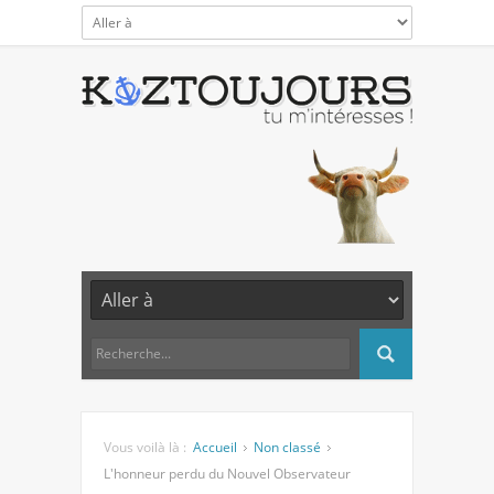
Vous voilà là :
Accueil
Non classé
L'honneur perdu du Nouvel Observateur