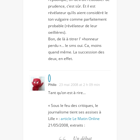
prudence, c’est sûr. Et il est
révélateur qu’ils aient considéré le
ton vulgaire comme parfaitement
probable (révélateur de leur
oeillières).
Bon, de là à titrer l' »honneur
perdu »… le sms oui. Ca, moins
quand même. La succession des
deux, en effet.
Philo
23 mai 2008 at 2 h 09 min
Tant qu’on est à rire…
« Sous le feu des critiques, le
journalisme tient ses assises à
Lille » :
article Le Matin Online
21/05/2008, extraits :
Un débat