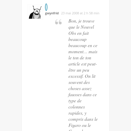
gwynfrid
23 mai 2008 at 2 h 58 min
Bon, je trouve
que le Nouvel
Obs en fait
beaucoup
beaucoup en ce
moment… mais
le ton de ton
article est peut-
être un peu
excessif. On lit
souvent des
choses assez
fausses dans ce
type de
colonnes
rapides, y
compris dans le
Figaro ou le