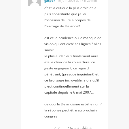
gasper
16 juin 2008 at 17 h 29 min
c’est la critique la plus drôle et la
plus consistante que j’ai eu
l’occasion de lire à propos de
l’ouvrage de Delanoé!!
est ce la prudence ou le manque de
vision qui ont dicté ses lignes ? allez
savoir …
le plus audacieux finalement aura
été le choix de la couverture: ce
geste engageant, ce regard
pénétrant, (presque inquiétant) et
ce bronzage incroyable, alors qu’il
pleut continuellement sur la
capitale depuis le 6 mai 2007…
de quoi le Delanoisme est-il le nom?
la réponse peut être au prochain
congres
On est obligé