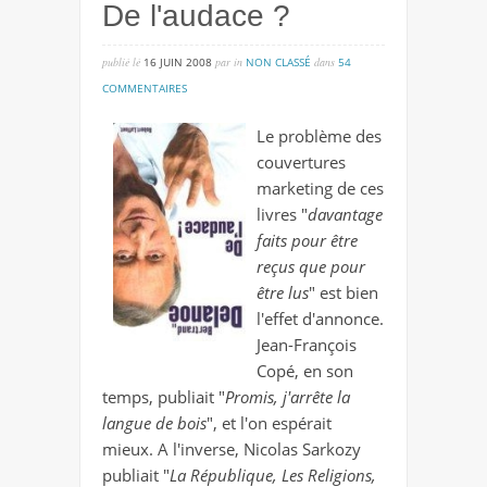
De l'audace ?
publié lé
16 JUIN 2008
par
in
NON CLASSÉ
dans
54
sur
COMMENTAIRES
de
Le problème des
l'audace
couvertures
?
marketing de ces
livres "
davantage
faits pour être
reçus que pour
être lus
" est bien
l'effet d'annonce.
Jean-François
Copé, en son
temps, publiait "
Promis, j'arrête la
langue de bois
", et l'on espérait
mieux. A l'inverse, Nicolas Sarkozy
publiait "
La République, Les Religions,