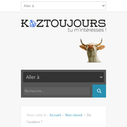
Vous voilà là :
Accueil
Non classé
De
l'audace ?