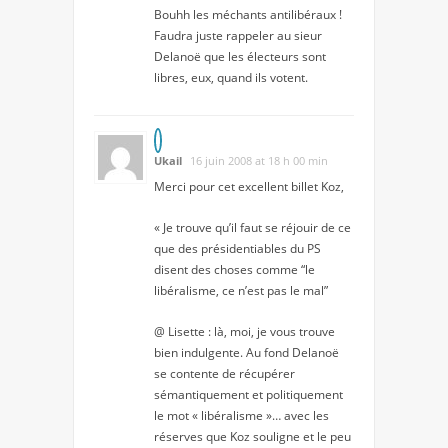
Bouhh les méchants antilibéraux !
Faudra juste rappeler au sieur
Delanoë que les électeurs sont
libres, eux, quand ils votent.
Ukail
16 juin 2008 at 18 h 00 min
Merci pour cet excellent billet Koz,
« Je trouve qu’il faut se réjouir de ce
que des présidentiables du PS
disent des choses comme “le
libéralisme, ce n’est pas le mal”
@ Lisette : là, moi, je vous trouve
bien indulgente. Au fond Delanoë
se contente de récupérer
sémantiquement et politiquement
le mot « libéralisme »… avec les
réserves que Koz souligne et le peu