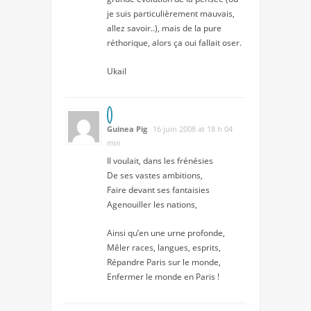
je suis particulièrement mauvais,
allez savoir..), mais de la pure
réthorique, alors ça oui fallait oser.
Ukail
Guinea Pig
16 juin 2008 at 18 h 04
min
Il voulait, dans les frénésies
De ses vastes ambitions,
Faire devant ses fantaisies
Agenouiller les nations,
Ainsi qu’en une urne profonde,
Mêler races, langues, esprits,
Répandre Paris sur le monde,
Enfermer le monde en Paris !