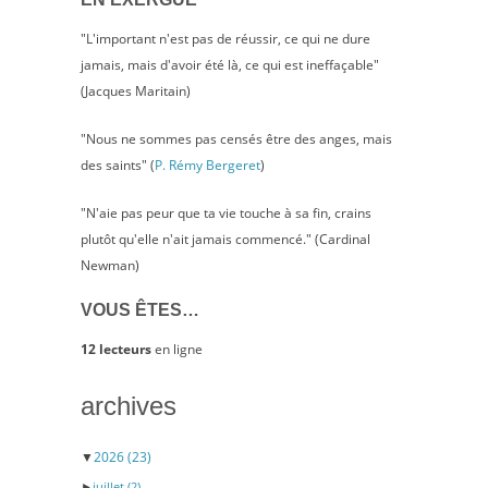
"L'important n'est pas de réussir, ce qui ne dure
jamais, mais d'avoir été là, ce qui est ineffaçable"
(Jacques Maritain)
"Nous ne sommes pas censés être des anges, mais
des saints" (
P. Rémy Bergeret
)
"N'aie pas peur que ta vie touche à sa fin, crains
plutôt qu'elle n'ait jamais commencé." (Cardinal
Newman)
VOUS ÊTES…
12 lecteurs
en ligne
archives
▼
2026
(23)
►
juillet
(2)