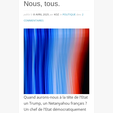
Nous, tous.
publié lé
8 AVRIL 2025
par
KOZ
in
POLITIQUE
dans
2
sur
COMMENTAIRES
nous,
tous.
Quand aurons-nous à la tête de l’Etat
un Trump, un Netanyahou français ?
Un chef de l’Etat démocratiquement