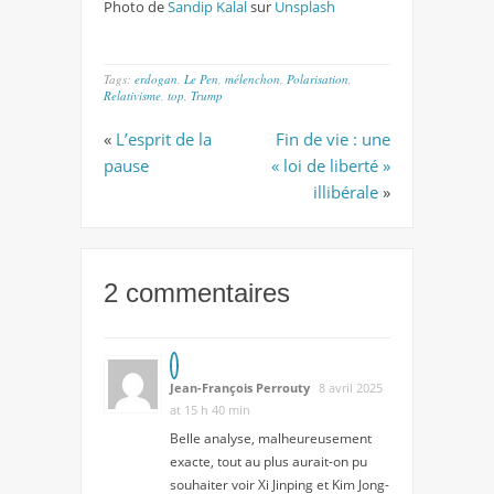
Photo de
Sandip Kalal
sur
Unsplash
Tags:
erdogan
,
Le Pen
,
mélenchon
,
Polarisation
,
Relativisme
,
top
,
Trump
«
L’esprit de la
Fin de vie : une
pause
« loi de liberté »
illibérale
»
2 commentaires
Jean-François Perrouty
8 avril 2025
at 15 h 40 min
Belle analyse, malheureusement
exacte, tout au plus aurait-on pu
souhaiter voir Xi Jinping et Kim Jong-