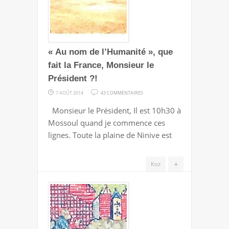
« Au nom de l’Humanité », que
fait la France, Monsieur le
Président ?!
SUR
7 AOÛT 2014
43 COMMENTAIRES
« AU
Monsieur le Président, Il est 10h30 à
NOM
Mossoul quand je commence ces
DE
lignes. Toute la plaine de Ninive est
L’HUMANITÉ »,
QUE
+
Koz
FAIT
LA
FRANCE,
MONSIEUR
LE
PRÉSIDENT