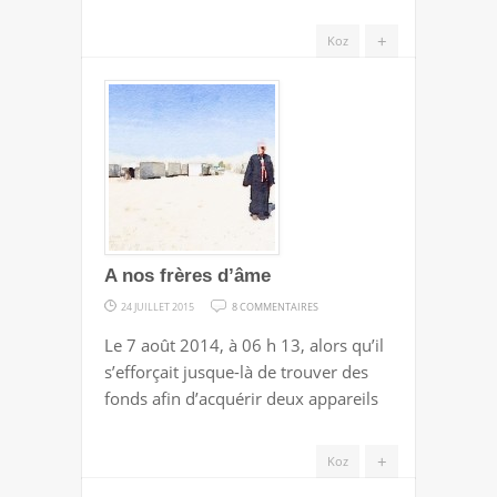
L’ACTE
+
Koz
D’AMOUR…
A nos frères d’âme
SUR
24 JUILLET 2015
8 COMMENTAIRES
A
Le 7 août 2014, à 06 h 13, alors qu’il
NOS
s’efforçait jusque-là de trouver des
FRÈRES
fonds afin d’acquérir deux appareils
D’ÂME
+
Koz