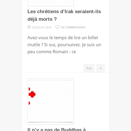
Les chrétiens d’Irak seraient-ils
déjà morts ?
SUR
23 JUILLET 2014
56 COMMENTAIRES
LES
Avez-vous le temps de lire un billet
CHRÉTIENS
inutile ? Si oui, poursuivez. Je suis un
D’IRAK
peu comme Romain : ce
SERAIENT-
ILS
+
Koz
DÉJÀ
MORTS
?
Il n’y a pas de Buddhas à