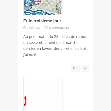
?!
Et le troisième jour…
SUR
2 AOÛT 2014
10 COMMENTAIRES
ET
Au petit matin du 28 juillet, de retour
LE
du rassemblement de dimanche
TROISIÈME
dernier en faveur des chrétiens d’Irak,
JOUR…
j’ai écrit
+
Koz