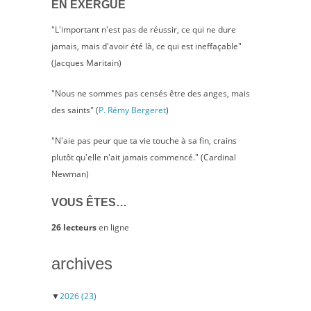
EN EXERGUE
"L'important n'est pas de réussir, ce qui ne dure
jamais, mais d'avoir été là, ce qui est ineffaçable"
(Jacques Maritain)
"Nous ne sommes pas censés être des anges, mais
des saints" (
P. Rémy Bergeret
)
"N'aie pas peur que ta vie touche à sa fin, crains
plutôt qu'elle n'ait jamais commencé." (Cardinal
Newman)
VOUS ÊTES…
26 lecteurs
en ligne
archives
▼
2026
(23)