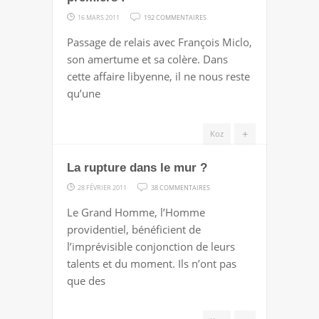
SUR
16 MARS 2011
192 COMMENTAIRES
MESSIEURS
Passage de relais avec François Miclo,
LES
son amertume et sa colère. Dans
ANGLAIS,
cette affaire libyenne, il ne nous reste
TIRONS
qu’une
LES
PREMIERS
+
Koz
!
La rupture dans le mur ?
SUR
28 FÉVRIER 2011
38 COMMENTAIRES
LA
Le Grand Homme, l’Homme
RUPTURE
providentiel, bénéficient de
DANS
l’imprévisible conjonction de leurs
LE
talents et du moment. Ils n’ont pas
MUR
que des
?