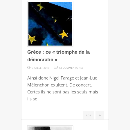
Grèce : ce « triomphe de la
démocratie »…
SUR
6 JUILLET 2015
53 COMMENTAIRES
GRÈCE
Ainsi donc Nigel Farage et Jean-Luc
:
Mélenchon exultent. De concert.
CE
Certes ils ne sont pas les seuls mais
« TRIOMPHE
ils se
DE
LA
+
Koz
DÉMOCRATIE »…