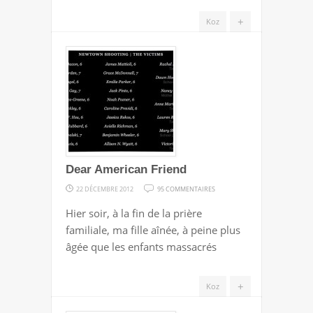
?
+
Koz
Dear American Friend
SUR
22 DÉCEMBRE 2012
95 COMMENTAIRES
DEAR
Hier soir, à la fin de la prière
AMERICAN
familiale, ma fille aînée, à peine plus
FRIEND
âgée que les enfants massacrés
+
Koz