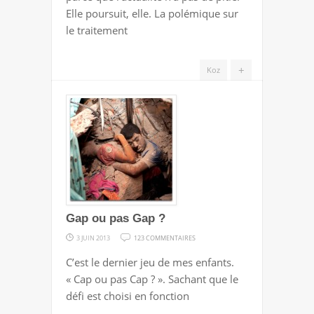
LES
Elle poursuit, elle. La polémique sur
PLEURS
le traitement
+
Koz
Gap ou pas Gap ?
SUR
3 JUIN 2013
123 COMMENTAIRES
GAP
C’est le dernier jeu de mes enfants.
OU
« Cap ou pas Cap ? ». Sachant que le
PAS
défi est choisi en fonction
GAP