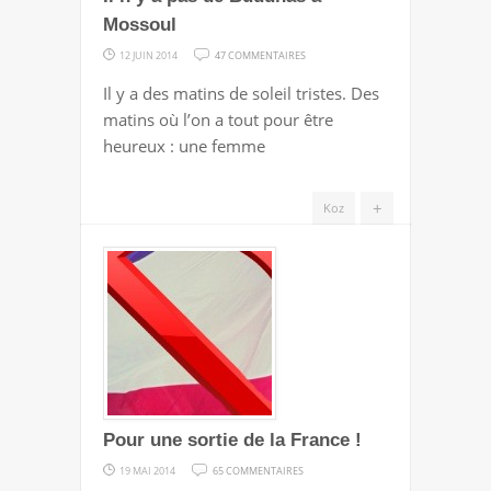
Mossoul
SUR
12 JUIN 2014
47 COMMENTAIRES
IL
Il y a des matins de soleil tristes. Des
N’Y
matins où l’on a tout pour être
A
heureux : une femme
PAS
DE
+
Koz
BUDDHAS
À
MOSSOUL
Pour une sortie de la France !
SUR
19 MAI 2014
65 COMMENTAIRES