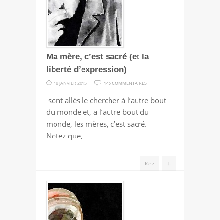
Ma mère, c’est sacré (et la
liberté d’expression)
SUR
18 JANVIER 2015
145 COMMENTAIRES
MA
sont allés le chercher à l’autre bout
MÈRE,
du monde et, à l’autre bout du
C’EST
monde, les mères, c’est sacré.
SACRÉ
Notez que,
(ET
LA
+
Koz
LIBERTÉ
D’EXPRESSION)