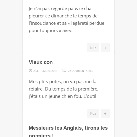
2001-
Je n’ai pas regardé pauvre chat
2011
pleurer ce dimanche le temps de
:
l’insouciance et sa « légèreté perdue
LA
pour toujours » avec
BELLE
EPOQUE
+
Koz
!
Vieux con
SUR
2 SEPTEMBRE 2011
72 COMMENTAIRES
VIEUX
Mes ptits potes, on va pas me la
CON
refaire. Du temps de la première,
j’étais un jeune chien fou. L’outil
+
Koz
Messieurs les Anglais, tirons les
premiers !