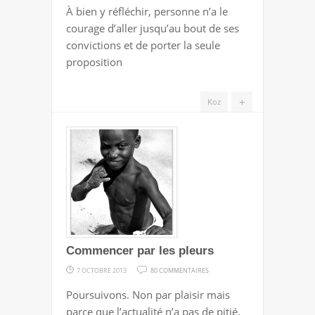
POUR
À bien y réfléchir, personne n’a le
UNE
courage d’aller jusqu’au bout de ses
SORTIE
convictions et de porter la seule
DE
proposition
LA
FRANCE
+
Koz
!
Commencer par les pleurs
SUR
7 OCTOBRE 2013
80 COMMENTAIRES
COMMENCER
Poursuivons. Non par plaisir mais
PAR
parce que l’actualité n’a pas de pitié.