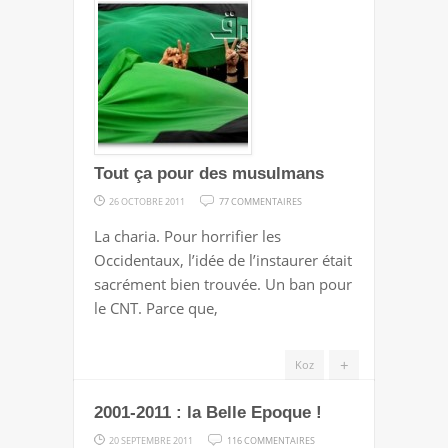
Tout ça pour des musulmans
SUR
26 OCTOBRE 2011
77 COMMENTAIRES
TOUT
La charia. Pour horrifier les
ÇA
Occidentaux, l’idée de l’instaurer était
POUR
sacrément bien trouvée. Un ban pour
DES
le CNT. Parce que,
MUSULMANS
+
Koz
2001-2011 : la Belle Epoque !
SUR
20 SEPTEMBRE 2011
116 COMMENTAIRES