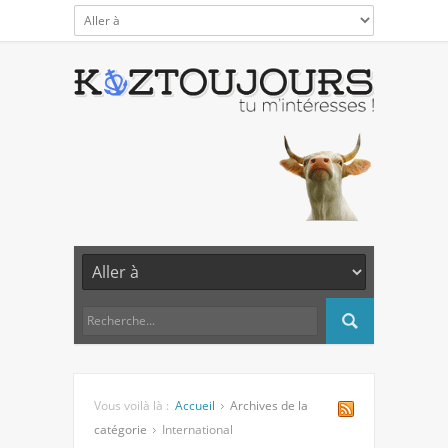
Vous voilà là :
Accueil
Archives de la
catégorie
International