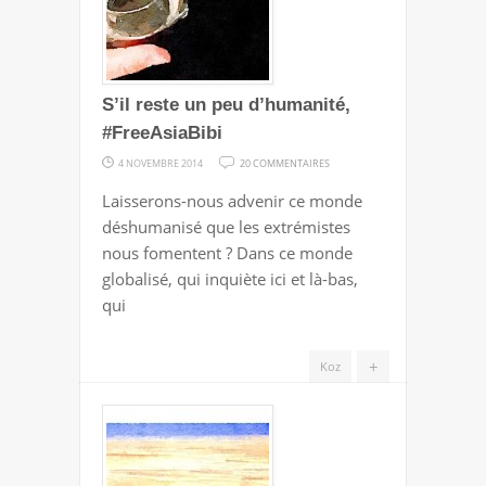
S’il reste un peu d’humanité,
#FreeAsiaBibi
SUR
4 NOVEMBRE 2014
20 COMMENTAIRES
S’IL
Laisserons-nous advenir ce monde
RESTE
déshumanisé que les extrémistes
UN
nous fomentent ? Dans ce monde
PEU
globalisé, qui inquiète ici et là-bas,
D’HUMANITÉ,
qui
#FREEASIABIBI
+
Koz