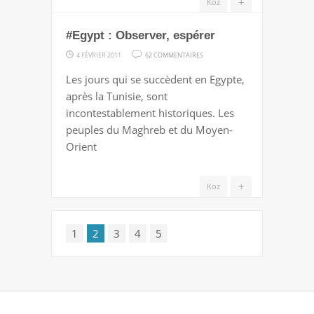
+
Koz
#Egypt : Observer, espérer
SUR
4 FÉVRIER 2011
62 COMMENTAIRES
#EGYPT
Les jours qui se succèdent en Egypte,
:
après la Tunisie, sont
OBSERVER,
incontestablement historiques. Les
ESPÉRER
peuples du Maghreb et du Moyen-
Orient
+
Koz
1
2
3
4
5