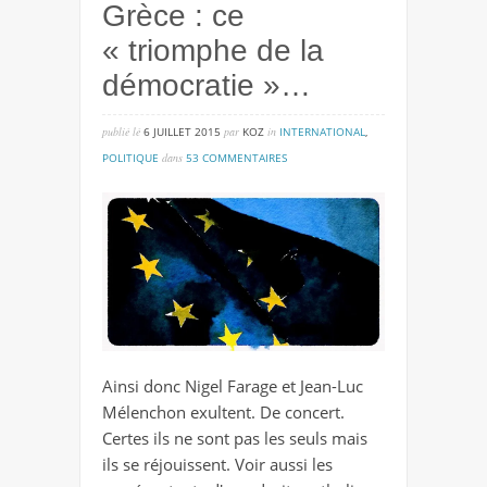
Grèce : ce
« triomphe de la
démocratie »…
publié lé
6 JUILLET 2015
par
KOZ
in
INTERNATIONAL
,
sur
POLITIQUE
dans
53 COMMENTAIRES
grèce
:
ce
« triomphe
de
la
démocratie »…
Ainsi donc Nigel Farage et Jean-Luc
Mélenchon exultent. De concert.
Certes ils ne sont pas les seuls mais
ils se réjouissent. Voir aussi les