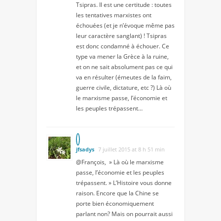
Tsipras. Il est une certitude : toutes
les tentatives marxistes ont
échouées (et je n’évoque même pas
leur caractère sanglant) ! Tsipras
est donc condamné à échouer. Ce
type va mener la Grèce à la ruine,
et on ne sait absolument pas ce qui
va en résulter (émeutes de la faim,
guerre civile, dictature, etc ?) Là où
le marxisme passe, l’économie et
les peuples trépassent…
jfsadys
7 juillet 2015 at 8 h 51 min
@François, » Là où le marxisme
passe, l’économie et les peuples
trépassent. » L’Histoire vous donne
raison. Encore que la Chine se
porte bien économiquement
parlant non? Mais on pourrait aussi