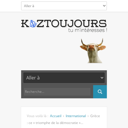
Vous voilà là :
Accueil
International
Grèce
: ce « triomphe de la démocratie »…