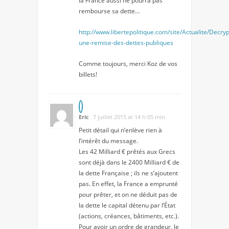
la France aussi ne pourra pas
rembourse sa dette…
http://www.libertepolitique.com/site/Actualite/Decry
une-remise-des-dettes-publiques
Comme toujours, merci Koz de vos
billets!
Eric
7 juillet 2015 at 14 h 05 min
Petit détail qui n’enlève rien à
l’intérêt du message.
Les 42 Milliard € prêtés aux Grecs
sont déjà dans le 2400 Milliard € de
la dette Française ; ils ne s’ajoutent
pas. En effet, la France a emprunté
pour prêter, et on ne déduit pas de
la dette le capital détenu par l’État
(actions, créances, bâtiments, etc.).
Pour avoir un ordre de grandeur, le