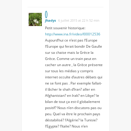
jfsadys
6 juillet 2015 at 22 h 52 min
Petit souvenir historique:
http://www.ina.fr/video/I00012536
Aujourd’hui ce n’est pas l’Europe
l’Europe qui ferait bondir De Gaulle
sur sa chaise mais la Grèce la
Grèce. Comme un train peut en
cacher un autre , la Grèce présente
sur tous les médias y compris
internet occulte d’autres débats qui
ne se font pas . Par exemple fallait-
il lâcher le shah d’Iran? aller en
Afghanistan? en Irak? en Libye? le
bilan de tout ça est-il globalement
positif? Nous n’en discutons pas ou
peu. Quel va être le prochain pays
déstabilisé? l’Algérie? la Tunisie?
l’Egypte? l’Italie? Nous n’en