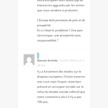
extra-européen dont beaucoup de
massacres aggravés par les armes
que nous vendons à profusion.
L’Europe était promesse de paix et de
prospérité
.
Et si c’était le problème ? Une paix
narcissique, une prospérité sans
responsabilité ?
Manuel Atréide
6 juillet 2015 at 21 h
28 min
Il y a forcément des étoiles sur le
drapeau européen, l’Union traverse
une crise mais l’espoir reste bien
présent et cet espoir est bâti sur le
refus du double suicide collectif que
notre continent a vécu il n’y a pas
100 ans.