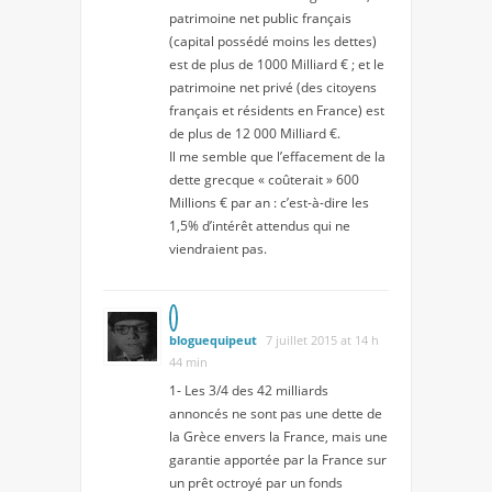
patrimoine net public français
(capital possédé moins les dettes)
est de plus de 1000 Milliard € ; et le
patrimoine net privé (des citoyens
français et résidents en France) est
de plus de 12 000 Milliard €.
Il me semble que l’effacement de la
dette grecque « coûterait » 600
Millions € par an : c’est-à-dire les
1,5% d’intérêt attendus qui ne
viendraient pas.
bloguequipeut
7 juillet 2015 at 14 h
44 min
1- Les 3/4 des 42 milliards
annoncés ne sont pas une dette de
la Grèce envers la France, mais une
garantie apportée par la France sur
un prêt octroyé par un fonds