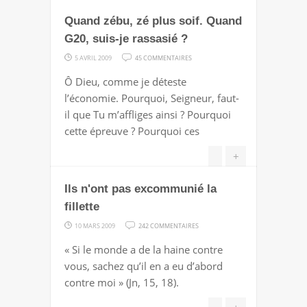
CELA
Quand zébu, zé plus soif. Quand
DÉRAPE
G20, suis-je rassasié ?
SUR
5 AVRIL 2009
45 COMMENTAIRES
QUAND
Ô Dieu, comme je déteste
ZÉBU,
l’économie. Pourquoi, Seigneur, faut-
ZÉ
il que Tu m’affliges ainsi ? Pourquoi
PLUS
cette épreuve ? Pourquoi ces
SOIF.
QUAND
+
G20,
Ils n'ont pas excommunié la
SUIS-
JE
fillette
RASSASIÉ
SUR
10 MARS 2009
242 COMMENTAIRES
?
ILS
« Si le monde a de la haine contre
N'ONT
vous, sachez qu’il en a eu d’abord
PAS
contre moi » (Jn, 15, 18).
EXCOMMUNIÉ
LA