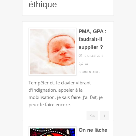
éthique
PMA, GPA :
faudrait-il
supplier ?
10 JUILLET 2017
74
SUR
COMMENTAIRES
PMA,
Tempêter et, le clavier vibrant
GPA
d’indignation, appeler à la
:
mobilisation, je sais faire. J’ai fait, je
FAUDRAIT-
peux le faire encore.
IL
SUPPLIER
+
Koz
?
On ne lâche