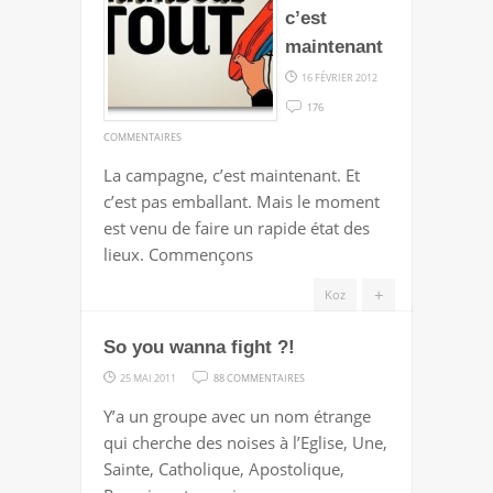
CANDIDATS
c’est
SUR
maintenant
LE
16 FÉVRIER 2012
GRILL
176
SUR
COMMENTAIRES
LA
La campagne, c’est maintenant. Et
CAMPAGNE,
c’est pas emballant. Mais le moment
C’EST
est venu de faire un rapide état des
MAINTENANT
lieux. Commençons
+
Koz
So you wanna fight ?!
SUR
25 MAI 2011
88 COMMENTAIRES
SO
Y’a un groupe avec un nom étrange
YOU
qui cherche des noises à l’Eglise, Une,
WANNA
Sainte, Catholique, Apostolique,
FIGHT