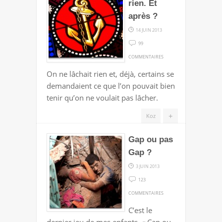
rien. Et
après ?
14 JUIN 2013
99
SUR
COMMENTAIRES
ON
On ne lâchait rien et, déjà, certains se
NE
demandaient ce que l’on pouvait bien
LÂCHE
tenir qu’on ne voulait pas lâcher.
RIEN.
ET
+
Koz
APRÈS
Gap ou pas
?
Gap ?
3 JUIN 2013
123
SUR
COMMENTAIRES
GAP
C’est le
OU
dernier jeu de mes enfants. « Cap ou