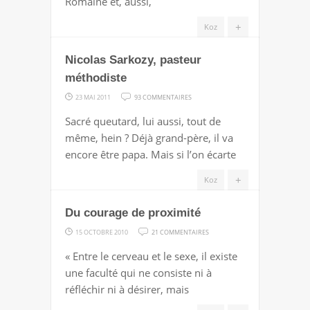
Romaine et, aussi,
?!
+
Koz
Nicolas Sarkozy, pasteur
méthodiste
SUR
23 MAI 2011
93 COMMENTAIRES
NICOLAS
Sacré queutard, lui aussi, tout de
SARKOZY,
même, hein ? Déjà grand-père, il va
PASTEUR
encore être papa. Mais si l’on écarte
MÉTHODISTE
+
Koz
Du courage de proximité
SUR
15 OCTOBRE 2010
21 COMMENTAIRES
DU
« Entre le cerveau et le sexe, il existe
COURAGE
une faculté qui ne consiste ni à
DE
réfléchir ni à désirer, mais
PROXIMITÉ