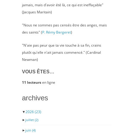
jamais, mais d'avoir été là, ce qui est ineffaçable"
(Jacques Maritain)
"Nous ne sommes pas censés être des anges, mais
des saints" (
P. Rémy Bergeret
)
"N'aie pas peur que ta vie touche à sa fin, crains
plutôt qu'elle n'ait jamais commencé." (Cardinal
Newman)
VOUS ÊTES…
11 lecteurs
en ligne
archives
▼
2026
(23)
►
juillet
(2)
►
juin
(4)