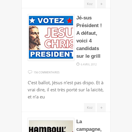
DE
+
Koz
LA
TERREUR
Jé-sus
Président !
A défaut,
voici 4
candidats
sur le grill
6 AVRIL 2012
SUR
156 COMMENTAIRES
JÉ-
C’est ballot, Jésus n’est pas dispo. Et à
SUS
vrai dire, il est très porté sur la laïcité,
PRÉSIDENT
et n’a eu
!
A
+
Koz
DÉFAUT,
VOICI
La
4
campagne,