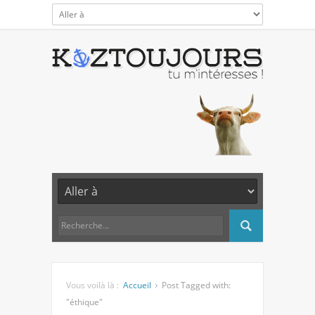
Vous voilà là :
Accueil
Post Tagged with:
"éthique"