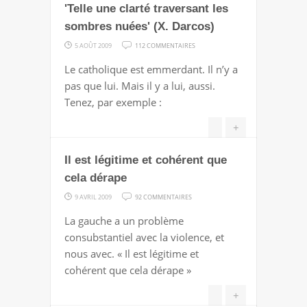
'Telle une clarté traversant les
LE
BONHEUR
sombres nuées' (X. Darcos)
SUR
5 AOÛT 2009
112 COMMENTAIRES
'TELLE
Le catholique est emmerdant. Il n’y a
UNE
pas que lui. Mais il y a lui, aussi.
CLARTÉ
Tenez, par exemple :
TRAVERSANT
LES
+
SOMBRES
Il est légitime et cohérent que
NUÉES'
(X.
cela dérape
DARCOS)
SUR
9 AVRIL 2009
92 COMMENTAIRES
IL
La gauche a un problème
EST
consubstantiel avec la violence, et
LÉGITIME
nous avec. « Il est légitime et
ET
cohérent que cela dérape »
COHÉRENT
QUE
+