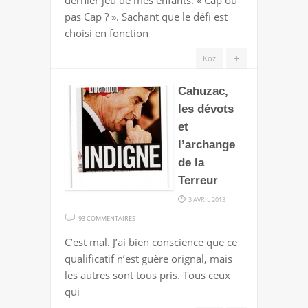
PAS
pas Cap ? ». Sachant que le défi est
GAP
choisi en fonction
?
+
Koz
Cahuzac,
les dévots
et
l’archange
de la
Terreur
3 AVRIL 2013
SUR
93 COMMENTAIRES
CAHUZAC,
C’est mal. J’ai bien conscience que ce
LES
qualificatif n’est guère orignal, mais
DÉVOTS
les autres sont tous pris. Tous ceux
ET
qui
L’ARCHANGE