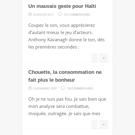
Un mauvais geste pour Haïti
SUR
26 JANVIER 2010
101 COMMENTAIRES
UN
Coupez le son, vous apprécierez
MAUVAIS
d’autant mieux le jeu d’acteurs.
GESTE
Anthony Kavanagh donne le ton, dès
POUR
les premières secondes :
HAÏTI
+
Chouette, la consommation ne
fait plus le bonheur
SUR
5 NOVEMBRE 2009
130 COMMENTAIRES
CHOUETTE,
Oh je ne suis pas fou. Je sais bien que
LA
mon analyse sera combattue,
CONSOMMATION
moquée, outragée. Je sais que mes
NE
FAIT
+
PLUS