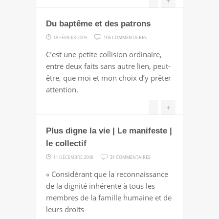
+
FILLETTE
Du baptême et des patrons
SUR
18 FÉVRIER 2009
105 COMMENTAIRES
DU
C’est une petite collision ordinaire,
BAPTÊME
entre deux faits sans autre lien, peut-
ET
être, que moi et mon choix d’y prêter
DES
attention.
PATRONS
+
Plus digne la vie | Le manifeste |
le collectif
SUR
11 DÉCEMBRE 2008
31 COMMENTAIRES
PLUS
« Considérant que la reconnaissance
DIGNE
de la dignité inhérente à tous les
LA
membres de la famille humaine et de
VIE
leurs droits
|