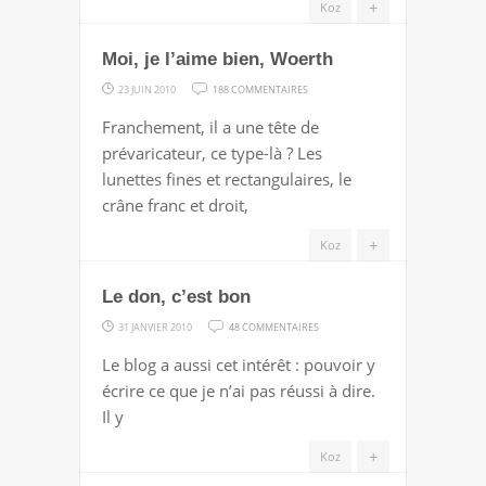
+
Koz
Moi, je l’aime bien, Woerth
SUR
23 JUIN 2010
188 COMMENTAIRES
MOI,
Franchement, il a une tête de
JE
prévaricateur, ce type-là ? Les
L’AIME
lunettes fines et rectangulaires, le
BIEN,
crâne franc et droit,
WOERTH
+
Koz
Le don, c’est bon
SUR
31 JANVIER 2010
48 COMMENTAIRES
LE
Le blog a aussi cet intérêt : pouvoir y
DON,
écrire ce que je n’ai pas réussi à dire.
C’EST
Il y
BON
+
Koz