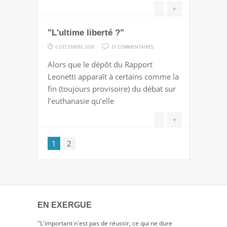
LE
+
MANIFESTE
"L'ultime liberté ?"
|
LE
SUR
6 DÉCEMBRE 2008
51 COMMENTAIRES
COLLECTIF
"L'ULTIME
Alors que le dépôt du Rapport
LIBERTÉ
Leonetti apparaît à certains comme la
?"
fin (toujours provisoire) du débat sur
l’euthanasie qu’elle
+
1
2
EN EXERGUE
"L'important n'est pas de réussir, ce qui ne dure