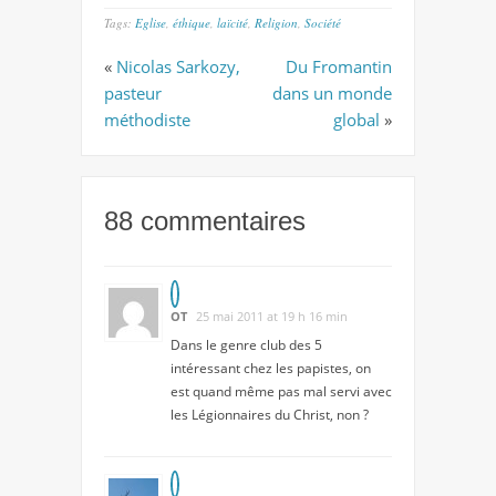
Tags:
Eglise
,
éthique
,
laïcité
,
Religion
,
Société
«
Nicolas Sarkozy,
Du Fromantin
pasteur
dans un monde
méthodiste
global
»
88 commentaires
OT
25 mai 2011 at 19 h 16 min
Dans le genre club des 5
intéressant chez les papistes, on
est quand même pas mal servi avec
les Légionnaires du Christ, non ?