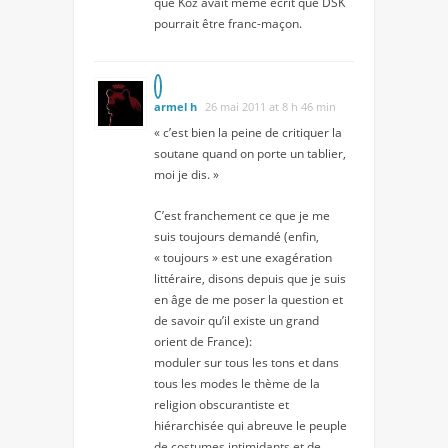
que Koz avait même écrit que DSK
pourrait être franc-maçon.
armel h
26 mai 2011 at 8 h 46 min
« c’est bien la peine de critiquer la
soutane quand on porte un tablier,
moi je dis. »
C’est franchement ce que je me
suis toujours demandé (enfin,
« toujours » est une exagération
littéraire, disons depuis que je suis
en âge de me poser la question et
de savoir qu’il existe un grand
orient de France):
moduler sur tous les tons et dans
tous les modes le thème de la
religion obscurantiste et
hiérarchisée qui abreuve le peuple
de costumes intimidants et de