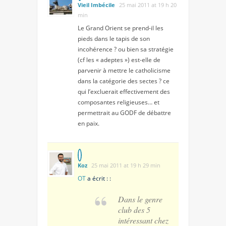
Vieil Imbécile
25 mai 2011 at 19 h 20
min
Le Grand Orient se prend-il les
pieds dans le tapis de son
incohérence ? ou bien sa stratégie
(cf les « adeptes ») est-elle de
parvenir à mettre le catholicisme
dans la catégorie des sectes ? ce
qui l’excluerait effectivement des
composantes religieuses… et
permettrait au GODF de débattre
en paix.
Koz
25 mai 2011 at 19 h 29 min
OT
a écrit : :
Dans le genre
club des 5
intéressant chez