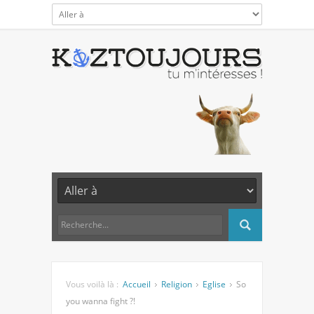
Vous voilà là :
Accueil
Religion
Eglise
So
you wanna fight ?!