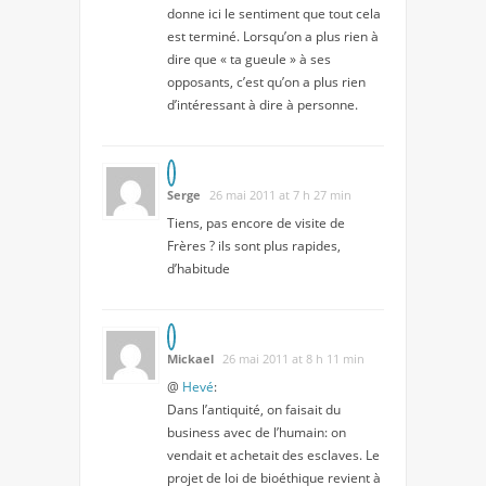
donne ici le sentiment que tout cela
est terminé. Lorsqu’on a plus rien à
dire que « ta gueule » à ses
opposants, c’est qu’on a plus rien
d’intéressant à dire à personne.
Serge
26 mai 2011 at 7 h 27 min
Tiens, pas encore de visite de
Frères ? ils sont plus rapides,
d’habitude
Mickael
26 mai 2011 at 8 h 11 min
@
Hevé
:
Dans l’antiquité, on faisait du
business avec de l’humain: on
vendait et achetait des esclaves. Le
projet de loi de bioéthique revient à