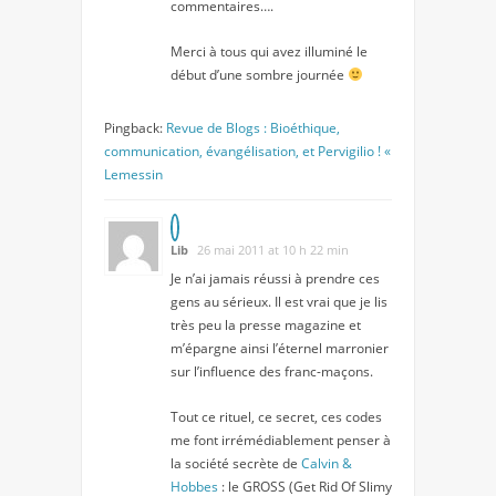
commentaires….
Merci à tous qui avez illuminé le
début d’une sombre journée
Pingback:
Revue de Blogs : Bioéthique,
communication, évangélisation, et Pervigilio ! «
Lemessin
Lib
26 mai 2011 at 10 h 22 min
Je n’ai jamais réussi à prendre ces
gens au sérieux. Il est vrai que je lis
très peu la presse magazine et
m’épargne ainsi l’éternel marronier
sur l’influence des franc-maçons.
Tout ce rituel, ce secret, ces codes
me font irrémédiablement penser à
la société secrète de
Calvin &
Hobbes
: le GROSS (Get Rid Of Slimy