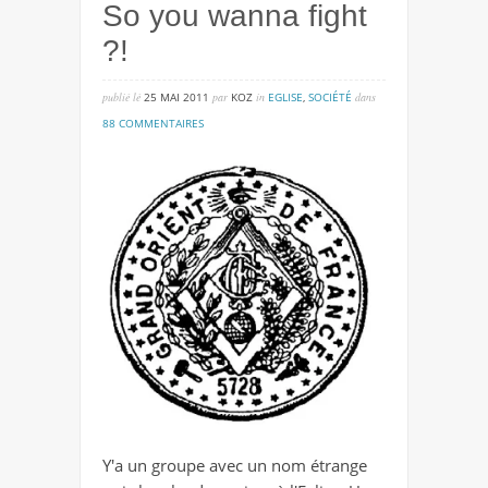
So you wanna fight
?!
publié lé
25 MAI 2011
par
KOZ
in
EGLISE
,
SOCIÉTÉ
dans
sur
88 COMMENTAIRES
so
you
wanna
fight
?!
Y'a un groupe avec un nom étrange