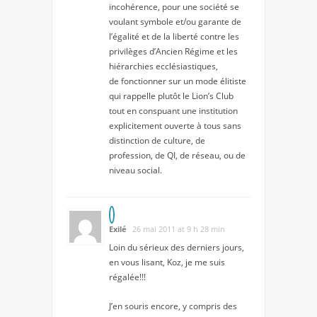
incohérence, pour une société se
voulant symbole et/ou garante de
l’égalité et de la liberté contre les
privilèges d’Ancien Régime et les
hiérarchies ecclésiastiques,
de fonctionner sur un mode élitiste
qui rappelle plutôt le Lion’s Club
tout en conspuant une institution
explicitement ouverte à tous sans
distinction de culture, de
profession, de QI, de réseau, ou de
niveau social.
Exilé
26 mai 2011 at 9 h 28 min
Loin du sérieux des derniers jours,
en vous lisant, Koz, je me suis
régalée!!!
J’en souris encore, y compris des