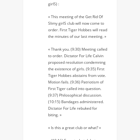
girlS) :
« This meeting of the Get Rid Of
Slimy girlS club will now come to
order. First Tiger Hobbes will read
the minutes of our last meeting. »
« Thank you. (9:30) Meeting called
to order. Dictator For Life Calvin
proposed resolution condemning
the existence of girls. (9:35) First
Tiger Hobbes abstains from vote.
Motion fails. (9:36) Patriotism of
First Tiger called into question.
(9:37) Philosophical discussion.
(10:15) Bandages administered.
Dictator For Life rebuked for
biting. »
« Is this a great club or what? »