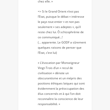
chez elle. »
=> Si le Grand Orient n’est pas
l’Etat, puisque le débat « intéresse
le pays tout entier » et non pas
seulement « ses adeptes », qu’il
reste chez lui. Ô schizophrénie de
ce communiqué…!
(… apparente. Le GODF a sûrement
quelques raisons de penser que
l’Etat, c’est lui)
« L’évocation par Monseigneur
Vingt-Trois d’un « recul de
civilisation » dénote un
obscurantisme et un mépris des
positions éthiques laïques qui sont
évidemment la préoccupation des
élus concernés et à qui l’on doit
reconnaître la conscience de leur
responsabilité. »