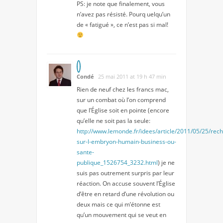
PS: je note que finalement, vous
n’avez pas résisté. Pourq uelqu’un
de « fatigué », ce n’est pas si mal!
Condé
25 mai 2011 at 19 h 47 min
Rien de neuf chez les francs mac,
sur un combat où l’on comprend
que l’Église soit en pointe (encore
qu’elle ne soit pas la seule:
http://www.lemonde.fr/idees/article/2011/05/25/rec
sur-l-embryon-humain-business-ou-
sante-
publique_1526754_3232.html
) je ne
suis pas outrement surpris par leur
réaction. On accuse souvent l’Église
d’être en retard d’une révolution ou
deux mais ce qui m’étonne est
qu’un mouvement qui se veut en