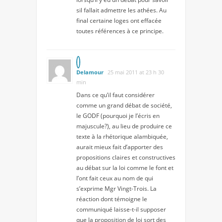
sil fallait admettre les athées. Au
final certaine loges ont effacée
toutes références à ce principe.
Delamour
25 mai 2011 at 23 h 30
min
Dans ce qu’il faut considérer
comme un grand débat de société,
le GODF (pourquoi je l’écris en
majuscule?), au lieu de produire ce
texte à la rhétorique alambiquée,
aurait mieux fait d’apporter des
propositions claires et constructives
au débat sur la loi comme le font et
l’ont fait ceux au nom de qui
s’exprime Mgr Vingt-Trois. La
réaction dont témoigne le
communiqué laisse-t-il supposer
que la proposition de loi sort des