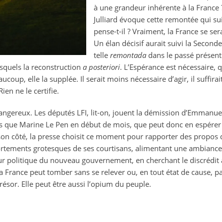
à une grandeur inhérente à la France 
Julliard évoque cette remontée qui sui
pense-t-il ? Vraiment, la France se se
Un élan décisif aurait suivi la Second
telle
remontada
dans le passé présente
squels la reconstruction
a posteriori
. L’Espérance est nécessaire, q
oup, elle la supplée. Il serait moins nécessaire d’agir, il suffirai
ien ne le certifie.
dangereux. Les députés LFI, lit-on, jouent la démission d’Emmanuel
 bas que Marine Le Pen en début de mois, que peut donc en espére
son côté, la presse choisit ce moment pour rapporter des propos 
ements grotesques de ses courtisans, alimentant une ambiance c
ur politique du nouveau gouvernement, en cherchant le discrédit au
 La France peut tomber sans se relever ou, en tout état de cause, p
résor. Elle peut être aussi l’opium du peuple.