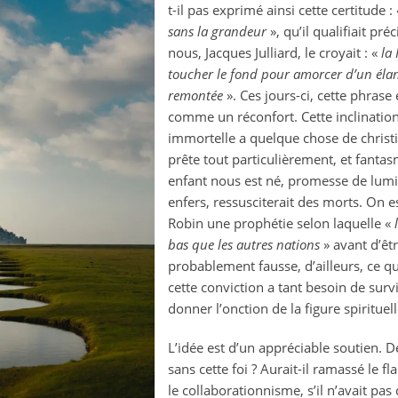
t-il pas exprimé ainsi cette certitude :
france
sans la grandeur
», qu’il qualifiait pr
?
nous, Jacques Julliard, le croyait : «
la
toucher le fond pour amorcer d’un élan 
remontée
». Ces jours-ci, cette phrase
comme un réconfort. Cette inclination
immortelle a quelque chose de christi
prête tout particulièrement, et fantas
enfant nous est né, promesse de lumi
enfers, ressusciterait des morts. On e
Robin une prophétie selon laquelle «
bas que les autres nations
» avant d’êtr
probablement fausse, d’ailleurs, ce qu
cette conviction a tant besoin de survi
donner l’onction de la figure spiritu
L’idée est d’un appréciable soutien. De
sans cette foi ? Aurait-il ramassé le f
le collaborationnisme, s’il n’avait pa