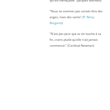
qui est ineffaçable" (Jacques Maritain)
"Nous ne sommes pas censés être des
anges, mais des saints" (
P. Rémy
Bergeret
)
"N'aie pas peur que ta vie touche à sa
fin, crains plutôt qu'elle n'ait jamais
commencé." (Cardinal Newman)