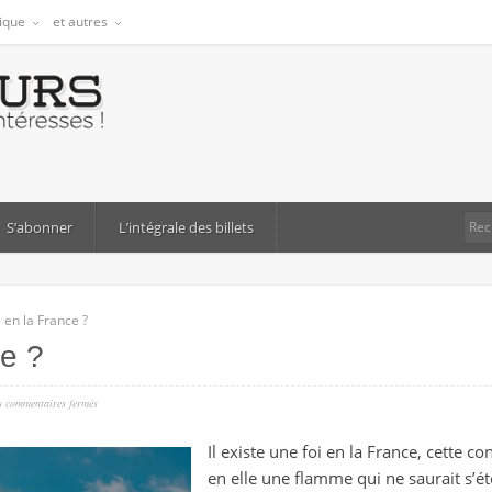
tique
et autres
S’abonner
L’intégrale des billets
 en la France ?
ce ?
sur
s
commentaires fermés
croire
Il existe une foi en la France, cette c
en
en elle une flamme qui ne saurait s’ét
la