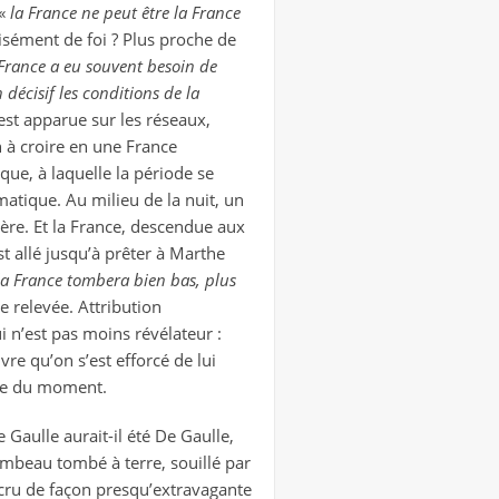
 «
la France ne peut être la France
écisément de foi ? Plus proche de
 France a eu souvent besoin de
décisif les conditions de la
 est apparue sur les réseaux,
 à croire en une France
que, à laquelle la période se
matique. Au milieu de la nuit, un
ère. Et la France, descendue aux
st allé jusqu’à prêter à Marthe
la France tombera bien bas, plus
e relevée. Attribution
i n’est pas moins révélateur :
vre qu’on s’est efforcé de lui
elle du moment.
 Gaulle aurait-il été De Gaulle,
lambeau tombé à terre, souillé par
s cru de façon presqu’extravagante