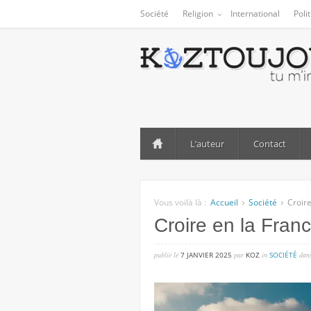
Société
Religion
International
Poli
L’auteur
Contact
Vous voilà là :
Accueil
Société
Croire
Croire en la Fran
publié lé
7 JANVIER 2025
par
KOZ
in
SOCIÉTÉ
dan