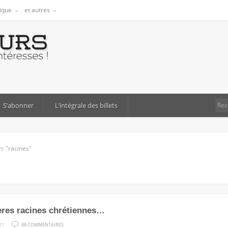
tique
et autres
S’abonner
L’intégrale des billets
h: "racines"
res racines chrétiennes…
SUR
11
88 COMMENTAIRES