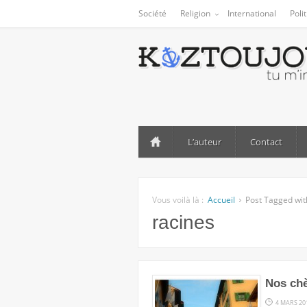
Société
Religion
International
Poli
L’auteur
Contact
Vous voilà là :
Accueil
Post Tagged wit
racines
Nos chè
4 MARS 20