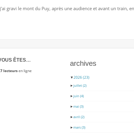
NOS
’ai gravi le mont du Puy, après une audience et avant un train, en
CHÈRES
RACINES
CHRÉTIENNES…
VOUS ÊTES…
archives
7 lecteurs
en ligne
▼
2026
(23)
►
juillet
(2)
►
juin
(4)
►
mai
(3)
►
avril
(2)
►
mars
(3)