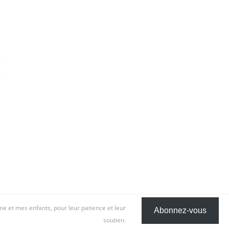
 et mes enfants, pour leur patience et leur
Abonnez-vous
soutien.