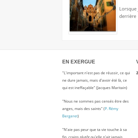
Lorsque j
derrière
EN EXERGUE
"L'important n'est pas de réussir, ce qui
2
ne dure jamais, mais d'avoir été là, ce
qui est ineffaçable" (Jacques Maritain)
"Nous ne sommes pas censés être des
anges, mais des saints" (
P. Rémy
Bergeret
)
"N'aie pas peur que ta vie touche à sa
fin, crains plutôt qu'elle n'ait jamais