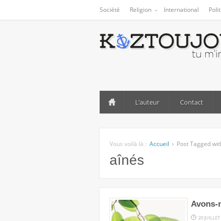
Société
Religion
International
Poli
L’auteur
Contact
Vous voilà là :
Accueil
Post Tagged wit
aînés
Avons-n
20 JUILLET