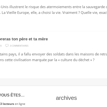
AVONS-
-Unis illustrent le risque des atermoiements entre la sauvegarde d
NOUS
 La Vieille Europe, elle, a choisi la vie. Vraiment ? Quelle vie, exa
CHOISI
LA
VIE
?
reras ton père et ta mère
SUR
20
3 COMMENTAIRES
TU
ains pays, il a fallu envoyer des soldats dans les maisons de retra
HONORERAS
ns cette civilisation marquée par la « culture du déchet » ?
TON
PÈRE
ET
TA
MÈRE
VOUS ÊTES…
archives
3 lecteurs
en ligne