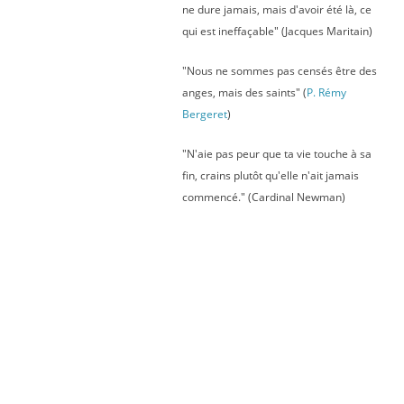
ne dure jamais, mais d'avoir été là, ce
qui est ineffaçable" (Jacques Maritain)
"Nous ne sommes pas censés être des
anges, mais des saints" (
P. Rémy
Bergeret
)
"N'aie pas peur que ta vie touche à sa
fin, crains plutôt qu'elle n'ait jamais
commencé." (Cardinal Newman)