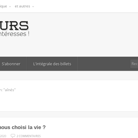
tique
et autres
S’abonner
L’intégrale des billets
h: "aînés"
ous choisi la vie ?
SUR
 2020
2 COMMENTAIRES