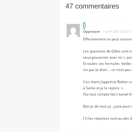
47 commentaires
Oppossum
1 avril 2007 at 23 h
Effectivement on peut sourire .
Les questions de Gilles sont t
veux gouverner avec toi », pou
Et toutes ses formules -belle
n’a pas le droit … ce n’est pas
Ceci étant j’apprécie Robien su
à Sarko et je le rejoins » .
Oui tout compte fait c’aurait
Bon je dis tout ça , juste pour
(1) les réponses sont au dos 