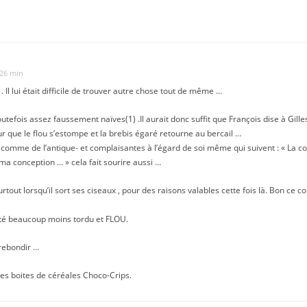
 26 min
 Il lui était difficile de trouver autre chose tout de même …
outefois assez faussement naïves(1) .Il aurait donc suffit que François dise à Gill
r que le flou s’estompe et la brebis égaré retourne au bercail …
s comme de l’antique- et complaisantes à l’égard de soi même qui suivent : « La 
 ma conception … » cela fait sourire aussi …
rtout lorsqu’il sort ses ciseaux , pour des raisons valables cette fois là. Bon ce coup
 été beaucoup moins tordu et FLOU.
 rebondir …
des boites de céréales Choco-Crips.