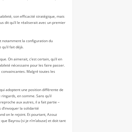
abileté, son efficacité stratégique, mais
ous dit qu’il le réaliserait avec un premier
 et notamment la configuration du
qu’il fait déjà.
ue. On aimerait, c’est certain, qu’il en
abileté nécessaire pour les faire passer.
s convaincantes. Malgré toutes les
 qui adoptent une position différente de
de ringards, en somme. Sans qu’il
proche aux autres, il a fait partie –
 d’invoquer la solidarité
 on le rejoint. Et pourtant, Azouz
e Bayrou (si je n’m’abuse) et doit tant