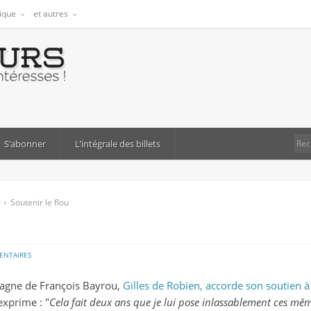
tique
et autres
S’abonner
L’intégrale des billets
Soutenir le flou
sur
ENTAIRES
soutenir
pagne de François Bayrou,
Gilles de Robien, accorde son soutien à
le
exprime : "
Cela fait deux ans que je lui pose inlassablement ces mêm
flou