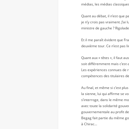
médias, les médias classiques.
Quant au débat, il n’est que p
je n’y crois pas vraiment. J’ai 
ministre de gauche ? Rigolade
Et il me paraît évident que F
deuxième tour. Ce n’est pas lir
Quant aux « têtes », il faut au
soit différemment mais c’est
Les expériences connues de re
compétences des titulaires de
Au final, et même si c’est plu
la sienne, lui qui affirme se 
s’interroge, dans le même mou
avec toute la solidarité gouve
gouvernementale au profit de
Begag fait partie du même go
à Chirac…