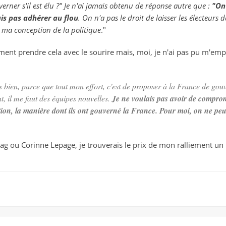
verner s'il est élu ?" Je n'ai jamais obtenu de réponse autre que :
"
On
sais pas adhérer au flou
. On n'a pas le droit de laisser les électeurs
 ma conception de la politique
."
ement prendre cela avec le sourire mais, moi, je n'ai pas pu m'emp
ès bien, parce que tout mon effort, c'est de proposer à la France de go
, il me faut des équipes nouvelles.
Je ne voulais pas avoir de comprom
tion, la manière dont ils ont gouverné la France. Pour moi, on ne peu
ag ou Corinne Lepage, je trouverais le prix de mon ralliement un