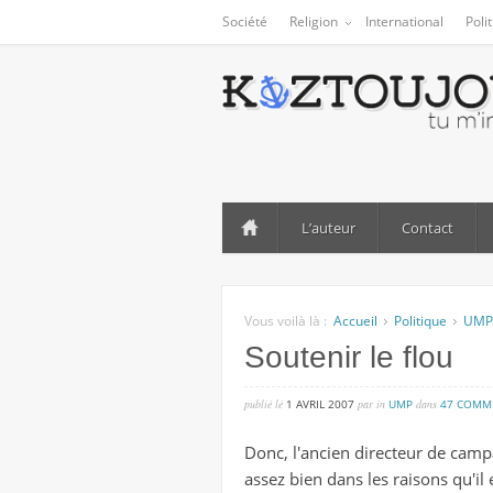
Société
Religion
International
Poli
L’auteur
Contact
Vous voilà là :
Accueil
Politique
UMP
Soutenir le flou
publié lé
1 AVRIL 2007
par
in
UMP
dans
47 COMM
Donc, l'ancien directeur de cam
assez bien dans les raisons qu'il 