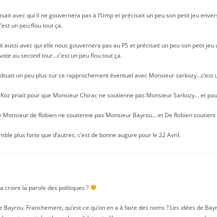
sait avec qui il ne gouvernera pas à l’Ump et précisait un peu son petit jeu enve
’est un peu flou tout ça.
 aussi avec qui elle nous gouvernera pas au PS et précisait un peu son petit jeu 
r vote au second tour…c’est un peu flou tout ça.
disait un peu plus sur ce rapprochement éventuel avec Monsieur sarkozy…c’est un
 Koz priait pour que Monsieur Chirac ne soutienne pas Monsieur Sarkozy… et pour
 Monsieur de Robien ne soutienne pas Monsieur Bayrou… et De Robien soutient 
le plus forte que d’autres, c’est de bonne augure pour le 22 Avril.
 a croire la parole des politiques ?
u de Bayrou. Franchement, qu’est-ce qu’on en a à faire des noms ? Les idées de Ba