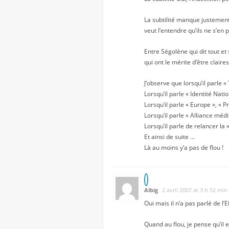
La subtilité manque justement
veut l’entendre qu’ils ne s’en
Entre Ségolène qui dit tout et 
qui ont le mérite d’être claire
J’observe que lorsqu’il parle «
Lorsqu’il parle « Identité Nati
Lorsqu’il parle « Europe », « P
Lorsqu’il parle « Alliance méd
Lorsqu’il parle de relancer la
Et ainsi de suite …
Là au moins y’a pas de flou !
Albig
2 avril 2007 at 3 h 52 min
Oui mais il n’a pas parlé de l’E
Quand au flou, je pense qu’il 