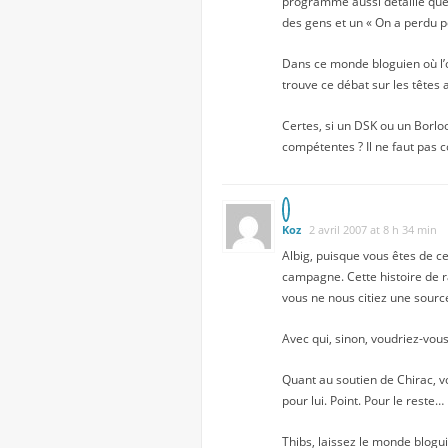
programme aussi détaillé que l
des gens et un « On a perdu po
Dans ce monde bloguien où l’o
trouve ce débat sur les têtes 
Certes, si un DSK ou un Borloo 
compétentes ? Il ne faut pas c
Koz
2 avril 2007 at 8 h 34 min
Albig, puisque vous êtes de c
campagne. Cette histoire de r
vous ne nous citiez une sourc
Avec qui, sinon, voudriez-vous
Quant au soutien de Chirac, 
pour lui. Point. Pour le reste…
Thibs, laissez le monde blogu