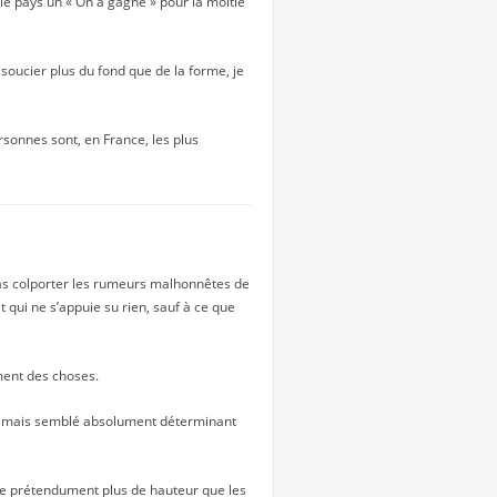
 le pays un « On a gagné » pour la moitié
soucier plus du fond que de la forme, je
personnes sont, en France, les plus
pas colporter les rumeurs malhonnêtes de
qui ne s’appuie su rien, sauf à ce que
ent des choses.
 jamais semblé absolument déterminant
dre prétendument plus de hauteur que les