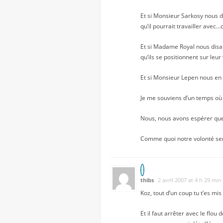
Et si Monsieur Sarkosy nous di
qu’il pourrait travailler avec…c
Et si Madame Royal nous disait
qu’ils se positionnent sur leu
Et si Monsieur Lepen nous en 
Je me souviens d’un temps où
Nous, nous avons espérer que
Comme quoi notre volonté semb
thibs
2 avril 2007 at 4 h 29 min
Koz, tout d’un coup tu t’es mis
Et il faut arrêter avec le flo