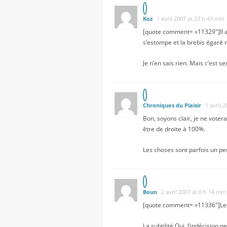
Koz
1 avril 2007 at 23 h 43 min
[quote comment= »11329″]Il aur
s’estompe et la brebis égaré 
Je n’en sais rien. Mais c’est s
Chroniques du Plaisir
1 avril 
Bon, soyons clair, je ne vote
être de droite à 100%.
Les choses sont parfois un peu
Boun
2 avril 2007 at 0 h 14 min
[quote comment= »11336″]Les c
La subtilité Oui, l’indécision