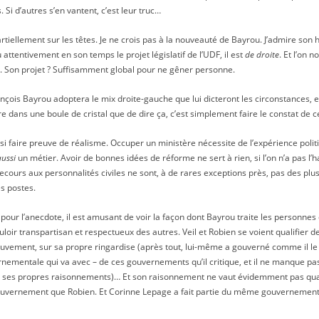
 Si d’autres s’en vantent, c’est leur truc…
artiellement sur les têtes. Je ne crois pas à la nouveauté de Bayrou. J’admire son h
lu attentivement en son temps le projet législatif de l’UDF, il est
de droite
. Et l’on n
. Son projet ? Suffisamment global pour ne gêner personne.
rançois Bayrou adoptera le mix droite-gauche que lui dicteront les circonstances,
e dans une boule de cristal que de dire ça, c’est simplement faire le constat de ce 
ssi faire preuve de réalisme. Occuper un ministère nécessite de l’expérience politiq
aussi
un métier. Avoir de bonnes idées de réforme ne sert à rien, si l’on n’a pas l’h
cours aux personnalités civiles ne sont, à de rares exceptions près, pas des plu
s postes.
s pour l’anecdote, il est amusant de voir la façon dont Bayrou traite les personnes
vouloir transpartisan et respectueux des autres. Veil et Robien se voient qualifier 
vement, sur sa propre ringardise (après tout, lui-même a gouverné comme il le re
rnementale qui va avec – de ces gouvernements qu’il critique, et il ne manque pas
 ses propres raisonnements)… Et son raisonnement ne vaut évidemment pas quand
uvernement que Robien. Et Corinne Lepage a fait partie du même gouvernement qu