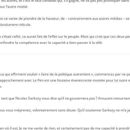
es autres, et c’est le seul candidat qui, s’il gagne, ne va pas pas provoquer dans
ur l’autre moitié.
n se vante de prendre de la hauteur, de – contrairement aux autres médias – se 
absolument ridicule.
s’était rallié, ca aurait fait de l’effet sur le peuple. Mais qui croit que ces deux 
onfondre la compétence avec la capacité a bien passer à la télé.
eux qui affirment vouloir « faire de la politique autrement », commencez par ne 
approchement avec Le Pen est une foutaise évanescente montée pour lui nuire et 
e.
 tant que Nicolas Sarkozy vous dise qu’il
ne
gouvernera
pas
? Amusant retournem
vous vous méprenez, volontairement sans doute. Qu’il soutienne Sarkozy ne m’a
ien où il est. Je ne me vante de rien, et certainement pas de ma capacité à pren