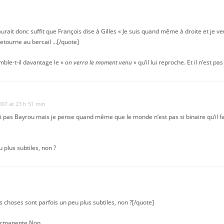
ait donc suffit que François dise à Gilles « Je suis quand même à droite et je ve
retourne au bercail …[/quote]
emble-t-il davantage le «
on verra le moment venu
» qu’il lui reproche. Et il n’est pas
2007 at 23 h 51 min
rai pas Bayrou mais je pense quand même que le monde n’est pas si binaire qu’il f
 plus subtiles, non ?
hoses sont parfois un peu plus subtiles, non ?[/quote]
 permanente Non.