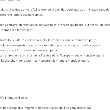
 dans la critique envers N.Sarkozy de la part des deux autres principaux candida
 prendront jamais aux personnes.
son contraire en fonction de son auditoire, François qui hésite, sui hésite, qui hé
s mêmes si elles divisent.
 Travail », « Salaire », « Emploi » et « Entreprise » tout le monde en parle.
onale », « Immigration » et « discrimination positive » tout le monde en parle.
rotection », « Euro » tout le monde en parle.
iterranéenne » et « refus de la Turquie dans l’Europe » tout le monde en parle.
 « Recherche » de rebâtir nos « universités » tout le monde en parle.
NA, il fatigue Nicolas !
est beaucoup plus important de savoir avec qui il ne gouvernera pas.