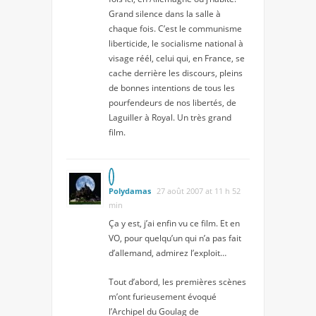
Grand silence dans la salle à
chaque fois. C’est le communisme
liberticide, le socialisme national à
visage réél, celui qui, en France, se
cache derrière les discours, pleins
de bonnes intentions de tous les
pourfendeurs de nos libertés, de
Laguiller à Royal. Un très grand
film.
Polydamas
27 août 2007 at 11 h 52
min
Ça y est, j’ai enfin vu ce film. Et en
VO, pour quelqu’un qui n’a pas fait
d’allemand, admirez l’exploit…
Tout d’abord, les premières scènes
m’ont furieusement évoqué
l’Archipel du Goulag de