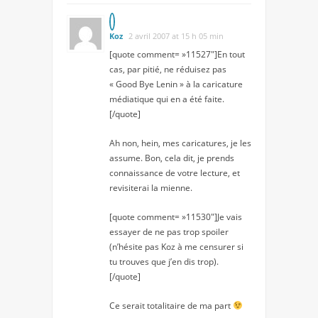
Koz
2 avril 2007 at 15 h 05 min
[quote comment= »11527″]En tout
cas, par pitié, ne réduisez pas
« Good Bye Lenin » à la caricature
médiatique qui en a été faite.
[/quote]
Ah non, hein, mes caricatures, je les
assume. Bon, cela dit, je prends
connaissance de votre lecture, et
revisiterai la mienne.
[quote comment= »11530″]Je vais
essayer de ne pas trop spoiler
(n’hésite pas Koz à me censurer si
tu trouves que j’en dis trop).
[/quote]
Ce serait totalitaire de ma part