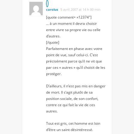
carolus
5 avril 2007 at 14 h 00 min
[quote comment= »12374″]
… à un moment il devra choisir
entre vivre sa propre vie ou celle
d’autres.
[/quote]
Parfaitement en phase avec votre
point de vue, sauf celui-ci. C’est
précisément parce qu’il ne vit que
par ces « autres » qu’il choisit de les
protéger.
D’ailleurs, il n’est pas mis en danger
de mort. Il s’agit plutôt de sa
position sociale, de son confort,
contre ce qui fait la vie de ces
autres.
Tout est gris, cet homme est loin
d’être un saint désintéressé.