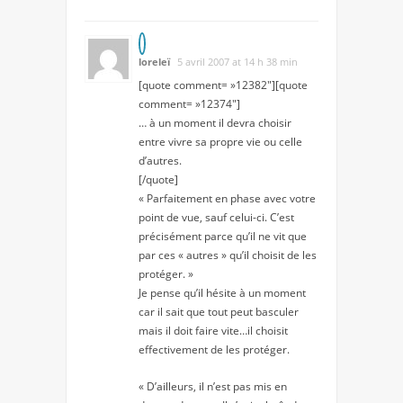
loreleï
5 avril 2007 at 14 h 38 min
[quote comment= »12382″][quote
comment= »12374″]
… à un moment il devra choisir
entre vivre sa propre vie ou celle
d’autres.
[/quote]
« Parfaitement en phase avec votre
point de vue, sauf celui-ci. C’est
précisément parce qu’il ne vit que
par ces « autres » qu’il choisit de les
protéger. »
Je pense qu’il hésite à un moment
car il sait que tout peut basculer
mais il doit faire vite…il choisit
effectivement de les protéger.
« D’ailleurs, il n’est pas mis en