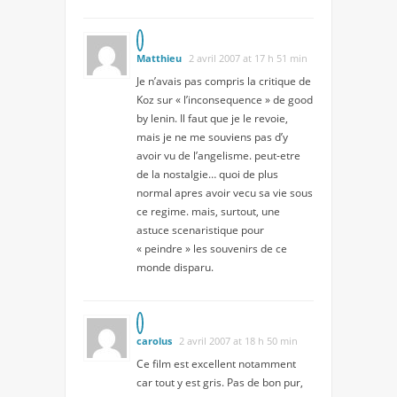
Matthieu
2 avril 2007 at 17 h 51 min
Je n’avais pas compris la critique de
Koz sur « l’inconsequence » de good
by lenin. Il faut que je le revoie,
mais je ne me souviens pas d’y
avoir vu de l’angelisme. peut-etre
de la nostalgie… quoi de plus
normal apres avoir vecu sa vie sous
ce regime. mais, surtout, une
astuce scenaristique pour
« peindre » les souvenirs de ce
monde disparu.
carolus
2 avril 2007 at 18 h 50 min
Ce film est excellent notamment
car tout y est gris. Pas de bon pur,