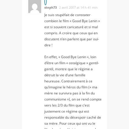
steph73
2 avril 2007 at 14 h 41 min
Je suis stupéfait de constater
combien le film « Good Bye Lenin »
est si souvent caricaturé et si mal
compris. A croire que ceux qui en
discutent n’en parlent que par ouï-
dire !
En effet, « Good Bye Lenin », loin
d’être un film « ostalgique » gentil-
gentil, montre que le régime a
détruit la vie d’une famille
heureuse. Contrairement à ce
qu’imagine le héros du film (« ma
mère ne survivra pas à la fin du
communisme »), on se rend compte
vers les 2/3 du film que c’est
justement ce régime qui est
responsable du désespoir caché de
sa mère. Pour ceux qui ont vu le