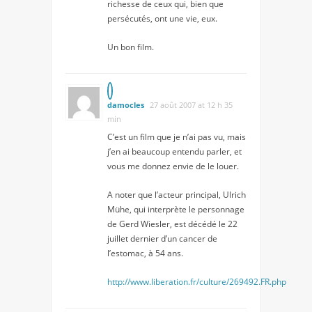
richesse de ceux qui, bien que
persécutés, ont une vie, eux.
Un bon film.
damocles
27 août 2007 at 12 h 35
min
C’est un film que je n’ai pas vu, mais
j’en ai beaucoup entendu parler, et
vous me donnez envie de le louer.
A noter que l’acteur principal, Ulrich
Mühe, qui interprète le personnage
de Gerd Wiesler, est décédé le 22
juillet dernier d’un cancer de
l’estomac, à 54 ans.
http://www.liberation.fr/culture/269492.FR.php