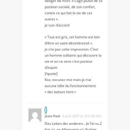
danger de mort. Il s’agit plutôt de sa
position sociale, de son confort,
contre ce qui fait la vie de ces
autres ».
je suis d’accord
« Tout est gris, cet homme est loin
d’être un saint désintéressé ».
je n’ai pas cette impression. C’est
un homme solitaire qui découvre la
vie et en ce sens c’est porteur
d’espoir.
[/quote]
Koz, excusez moi mais je n’ai
aucune idée du fonctionnement
« des balises html »
Jean-Paul
6 avril 2007 at 10 h 46 min
Das Leben der anderen… Je l’ai vu 2
fois ici, en Allemagne où j’habite.