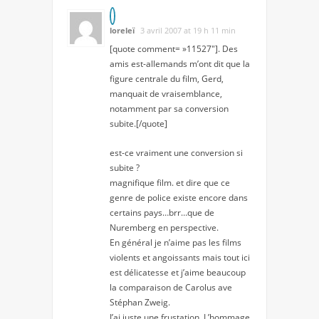
loreleï
3 avril 2007 at 19 h 11 min
[quote comment= »11527″]. Des
amis est-allemands m’ont dit que la
figure centrale du film, Gerd,
manquait de vraisemblance,
notamment par sa conversion
subite.[/quote]
est-ce vraiment une conversion si
subite ?
magnifique film. et dire que ce
genre de police existe encore dans
certains pays…brr…que de
Nuremberg en perspective.
En général je n’aime pas les films
violents et angoissants mais tout ici
est délicatesse et j’aime beaucoup
la comparaison de Carolus ave
Stéphan Zweig.
J’ai juste une frustation. L’hommage