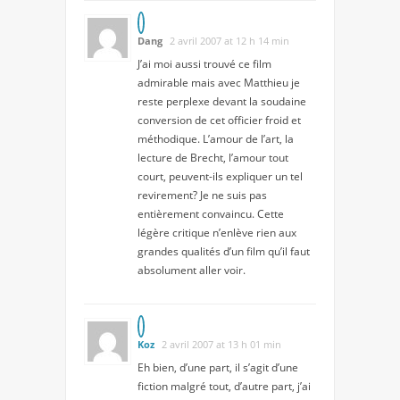
Dang
2 avril 2007 at 12 h 14 min
J’ai moi aussi trouvé ce film
admirable mais avec Matthieu je
reste perplexe devant la soudaine
conversion de cet officier froid et
méthodique. L’amour de l’art, la
lecture de Brecht, l’amour tout
court, peuvent-ils expliquer un tel
revirement? Je ne suis pas
entièrement convaincu. Cette
légère critique n’enlève rien aux
grandes qualités d’un film qu’il faut
absolument aller voir.
Koz
2 avril 2007 at 13 h 01 min
Eh bien, d’une part, il s’agit d’une
fiction malgré tout, d’autre part, j’ai