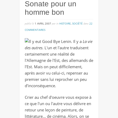
Sonate pour un
homme bon
publié lé
1 AVRIL 2007
par
in
HISTOIRE
,
SOCIÉTÉ
dans
22
sur
COMMENTAIRES
sonate
Il y eut Good Bye Lenin. Il y a
La vie
pour
des autres
. L'un et l'autre traduisent
un
certainement une réalité de
homme
l'Allemagne de l'Est, des allemands de
bon
l'Est. Mais on peut difficilement,
après avoir vu celui-ci, repenser au
premier sans lui reprocher un peu
d'inconséquence.
Crier au chef d'oeuvre vous expose à
ce que l'un ou l'autre vous délivre en
retour une leçon de peinture, de
littérature... de cinéma. Alors, on se