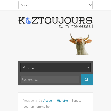
Vous voilà là :
Accueil
Histoire
Sonate
pour un homme bon