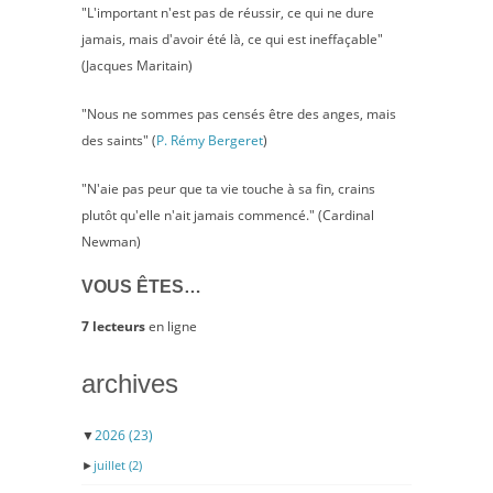
"L'important n'est pas de réussir, ce qui ne dure
jamais, mais d'avoir été là, ce qui est ineffaçable"
(Jacques Maritain)
"Nous ne sommes pas censés être des anges, mais
des saints" (
P. Rémy Bergeret
)
"N'aie pas peur que ta vie touche à sa fin, crains
plutôt qu'elle n'ait jamais commencé." (Cardinal
Newman)
VOUS ÊTES…
7 lecteurs
en ligne
archives
▼
2026
(23)
►
juillet
(2)