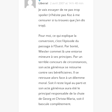
Liberal
2 avril 2007 at 14 h 48 min
Je vais essayer de ne pas trop
spoiler (n’hésite pas Koz à me
censurer si tu trouves que j’en dis
trop).
Pour moi, ce qui explique la
conversion, c’est l’épisode du
passage à l’Ouest. Par bonté,
Wiesler commet là une entorse
mineure à ses principes. Par un
terrible concours de circonstances,
son acte généreux se retourne
contre ses bénéficiaires. Il se
retrouve alors face à un dilemme
moral. Soit il reste loyal au parti et
son acte généreux aura été le
principal responsable de la chute
de Georg et Christa-Maria, soit il
bascule complètement.