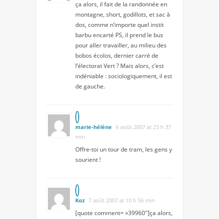
ça alors, il fait de la randonnée en
montagne, short, godillots, et sac à
dos, comme n’importe quel instit
barbu encarté PS, il prend le bus
pour aller travailler, au milieu des
bobos écolos, dernier carré de
l’électorat Vert ? Mais alors, c’est
indéniable : sociologiquement, il est
de gauche.
marie-hélène
6 août 2007 at 23 h 37
min
Offre-toi un tour de tram, les gens y
sourient !
Koz
7 août 2007 at 10 h 56 min
[quote comment= »39960″]ça alors,