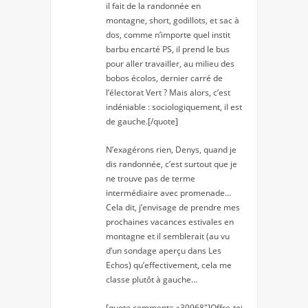
il fait de la randonnée en
montagne, short, godillots, et sac à
dos, comme n’importe quel instit
barbu encarté PS, il prend le bus
pour aller travailler, au milieu des
bobos écolos, dernier carré de
l’électorat Vert ? Mais alors, c’est
indéniable : sociologiquement, il est
de gauche.[/quote]
N’exagérons rien, Denys, quand je
dis randonnée, c’est surtout que je
ne trouve pas de terme
intermédiaire avec promenade…
Cela dit, j’envisage de prendre mes
prochaines vacances estivales en
montagne et il semblerait (au vu
d’un sondage aperçu dans Les
Echos) qu’effectivement, cela me
classe plutôt à gauche…
[quote comment= »39968″]Offre-toi