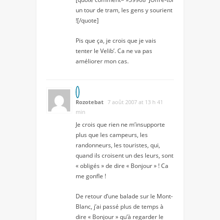
un tour de tram, les gens y sourient
![/quote]
Pis que ça, je crois que je vais
tenter le Velib’. Ca ne va pas
améliorer mon cas.
Rozotebat
7 août 2007 at 13 h 41
min
Je crois que rien ne m’insupporte
plus que les campeurs, les
randonneurs, les touristes, qui,
quand ils croisent un des leurs, sont
« obligés » de dire « Bonjour » ! Ca
me gonfle !
De retour d’une balade sur le Mont-
Blanc, j’ai passé plus de temps à
dire « Bonjour » qu’à regarder le