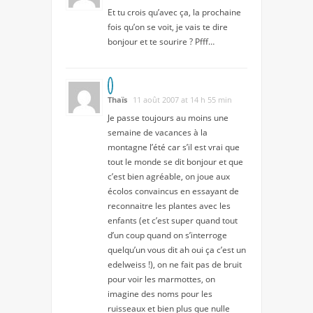
Et tu crois qu’avec ça, la prochaine
fois qu’on se voit, je vais te dire
bonjour et te sourire ? Pfff…
Thaïs
11 août 2007 at 14 h 55 min
Je passe toujours au moins une
semaine de vacances à la
montagne l’été car s’il est vrai que
tout le monde se dit bonjour et que
c’est bien agréable, on joue aux
écolos convaincus en essayant de
reconnaitre les plantes avec les
enfants (et c’est super quand tout
d’un coup quand on s’interroge
quelqu’un vous dit ah oui ça c’est un
edelweiss !), on ne fait pas de bruit
pour voir les marmottes, on
imagine des noms pour les
ruisseaux et bien plus que nulle