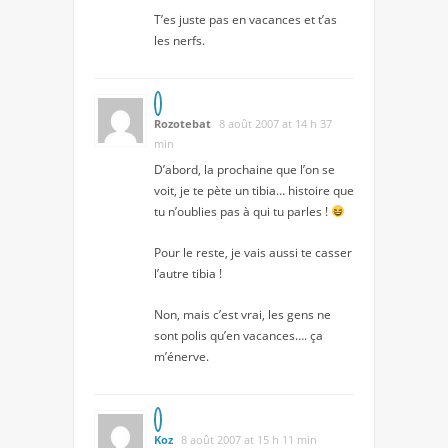
T’es juste pas en vacances et t’as
les nerfs.
Rozotebat
8 août 2007 at 14 h 37
min
D’abord, la prochaine que l’on se
voit, je te pète un tibia… histoire que
tu n’oublies pas à qui tu parles !
Pour le reste, je vais aussi te casser
l’autre tibia !
Non, mais c’est vrai, les gens ne
sont polis qu’en vacances…. ça
m’énerve.
Koz
8 août 2007 at 15 h 11 min