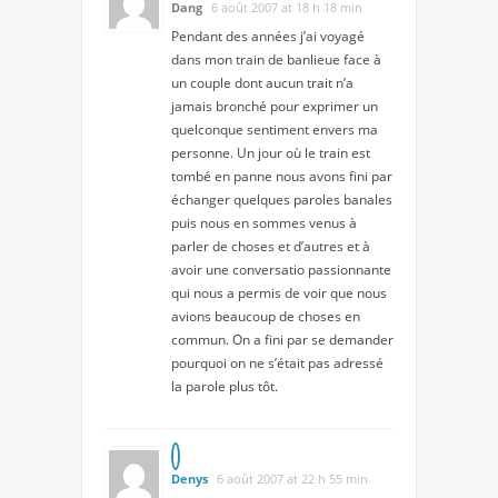
Dang
6 août 2007 at 18 h 18 min
Pendant des années j’ai voyagé
dans mon train de banlieue face à
un couple dont aucun trait n’a
jamais bronché pour exprimer un
quelconque sentiment envers ma
personne. Un jour où le train est
tombé en panne nous avons fini par
échanger quelques paroles banales
puis nous en sommes venus à
parler de choses et d’autres et à
avoir une conversatio passionnante
qui nous a permis de voir que nous
avions beaucoup de choses en
commun. On a fini par se demander
pourquoi on ne s’était pas adressé
la parole plus tôt.
Denys
6 août 2007 at 22 h 55 min