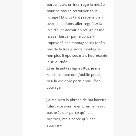
part ailleurs on interroge la météo
pour ne pas se retrouver sous
l’orage ! Et plus tard j’espère bien
avec les enfants aller regoûter la
joie d’aller dormir en refuge et me
laisser bercer par le concert
improvisé des montagnards (enfin
pas de la très grande montagne
non plus !) épuisés mais heureux de
leur journée…
Et en lisant tes lignes Koz, je me
rends compte que j’oublie peu à
peu la vraie vie parisienne…Bon
courage !
J’aime bien la phrase de ma kozette
Cilia : »Ce sourire en premier n’est
pas précieux parce qu’il est
premier, mais parce qu’il est
sourire ».