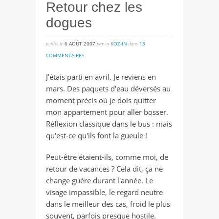
Retour chez les
dogues
publié lé
6 AOÛT 2007
par
in
KOZ-IN
dans
13
sur
COMMENTAIRES
retour
J'étais parti en avril. Je reviens en
chez
mars. Des paquets d'eau déversés au
les
moment précis où je dois quitter
dogues
mon appartement pour aller bosser.
Réflexion classique dans le bus : mais
qu'est-ce qu'ils font la gueule !
Peut-être étaient-ils, comme moi, de
retour de vacances ? Cela dit, ça ne
change guère durant l'année. Le
visage impassible, le regard neutre
dans le meilleur des cas, froid le plus
souvent, parfois presque hostile.