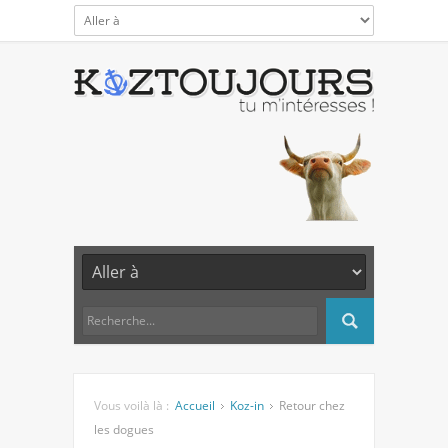
Vous voilà là :
Accueil
Koz-in
Retour chez
les dogues