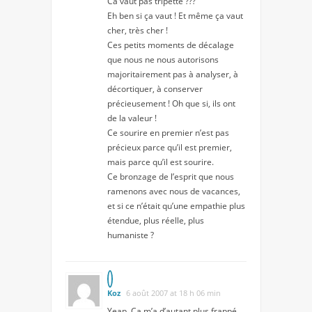
Ca vaut pas tripette ???
Eh ben si ça vaut ! Et même ça vaut
cher, très cher !
Ces petits moments de décalage
que nous ne nous autorisons
majoritairement pas à analyser, à
décortiquer, à conserver
précieusement ! Oh que si, ils ont
de la valeur !
Ce sourire en premier n’est pas
précieux parce qu’il est premier,
mais parce qu’il est sourire.
Ce bronzage de l’esprit que nous
ramenons avec nous de vacances,
et si ce n’était qu’une empathie plus
étendue, plus réelle, plus
humaniste ?
Koz
6 août 2007 at 18 h 06 min
Yeap. Ca m’a d’autant plus frappé