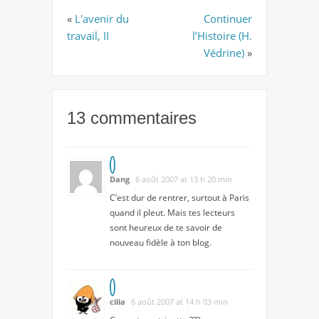
«
L'avenir du
Continuer
travail, II
l’Histoire (H.
Védrine)
»
13 commentaires
Dang
6 août 2007 at 13 h 20 min
C’est dur de rentrer, surtout à Paris
quand il pleut. Mais tes lecteurs
sont heureux de te savoir de
nouveau fidèle à ton blog.
cilia
6 août 2007 at 14 h 03 min