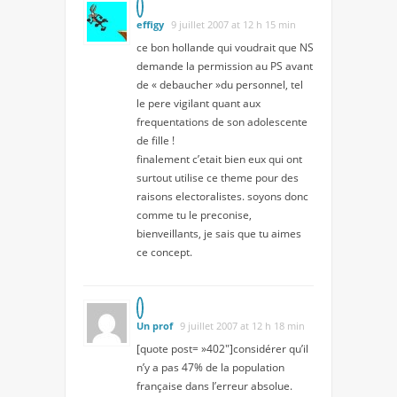
effigy
9 juillet 2007 at 12 h 15 min
ce bon hollande qui voudrait que NS
demande la permission au PS avant
de « debaucher »du personnel, tel
le pere vigilant quant aux
frequentations de son adolescente
de fille !
finalement c’etait bien eux qui ont
surtout utilise ce theme pour des
raisons electoralistes. soyons donc
comme tu le preconise,
bienveillants, je sais que tu aimes
ce concept.
Un prof
9 juillet 2007 at 12 h 18 min
[quote post= »402″]considérer qu’il
n’y a pas 47% de la population
française dans l’erreur absolue.