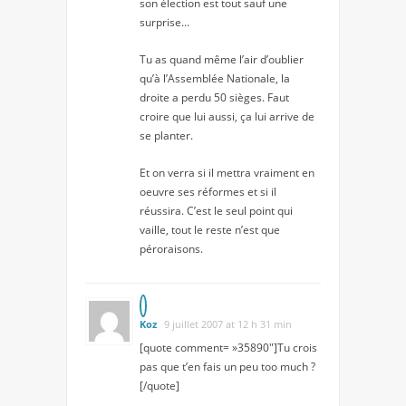
son élection est tout sauf une
surprise…
Tu as quand même l’air d’oublier
qu’à l’Assemblée Nationale, la
droite a perdu 50 sièges. Faut
croire que lui aussi, ça lui arrive de
se planter.
Et on verra si il mettra vraiment en
oeuvre ses réformes et si il
réussira. C’est le seul point qui
vaille, tout le reste n’est que
péroraisons.
Koz
9 juillet 2007 at 12 h 31 min
[quote comment= »35890″]Tu crois
pas que t’en fais un peu too much ?
[/quote]