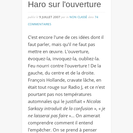
Haro sur l'ouverture
publié lé
9 JUILLET 2007
par
in
NON CLASSÉ
dans
74
sur
COMMENTAIRES
haro
C'est encore l'une de ces idées dont il
sur
faut parler, mais qu'il ne faut pas
l'ouverture
mettre en œuvre.
L'ouverture,
évoquez-la, invoquez-la, oubliez-la
.
Feu nourri contre l'ouverture ! De la
gauche, du centre et de la droite.
François Hollande, cravate lâche, en
était tout rouge sur Radio J, et ce n'est
pourtant pas nos températures
automnales qui le justifiait «
Nicolas
Sarkozy introduit de la confusion
», «
je
ne laisserai pas faire
»... On aimerait
comprendre comment il entend
l'empêcher. On se prend à penser