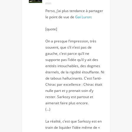
min
Perso, j’ai plus tendance à partager
le point de vue de
Gai Luron
:
[quote]
On a presque l’impression, très
souvent, que s’il n’est pas de
gauche, c’est parce qu’il ne
supporte pas l’idée qu’il y ait des
entités intouchables, des dogmes
éternels, de la rigidité étouffante. Ni
de tabous hallucinants. C’est l’anti-
Chirac par excellence : Chirac était
nulle part et y prenait soin d’y
rester. Sarkozy est partout et
aimerait faire plus encore.
(…)
La réalité, c’est que Sarkozy est en
train de liquider l’idée même de «