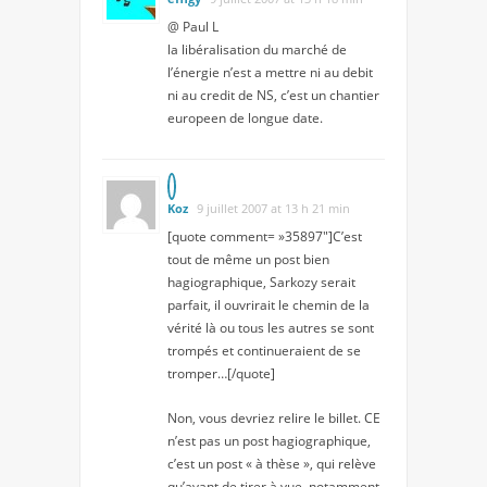
@ Paul L
la libéralisation du marché de
l’énergie n’est a mettre ni au debit
ni au credit de NS, c’est un chantier
europeen de longue date.
Koz
9 juillet 2007 at 13 h 21 min
[quote comment= »35897″]C’est
tout de même un post bien
hagiographique, Sarkozy serait
parfait, il ouvrirait le chemin de la
vérité là ou tous les autres se sont
trompés et continueraient de se
tromper…[/quote]
Non, vous devriez relire le billet. CE
n’est pas un post hagiographique,
c’est un post « à thèse », qui relève
qu’avant de tirer à vue, notamment