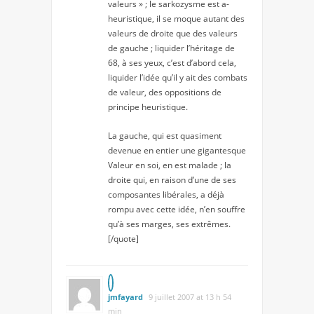
valeurs » ; le sarkozysme est a-
heuristique, il se moque autant des
valeurs de droite que des valeurs
de gauche ; liquider l’héritage de
68, à ses yeux, c’est d’abord cela,
liquider l’idée qu’il y ait des combats
de valeur, des oppositions de
principe heuristique.
La gauche, qui est quasiment
devenue en entier une gigantesque
Valeur en soi, en est malade ; la
droite qui, en raison d’une de ses
composantes libérales, a déjà
rompu avec cette idée, n’en souffre
qu’à ses marges, ses extrêmes.
[/quote]
jmfayard
9 juillet 2007 at 13 h 54
min