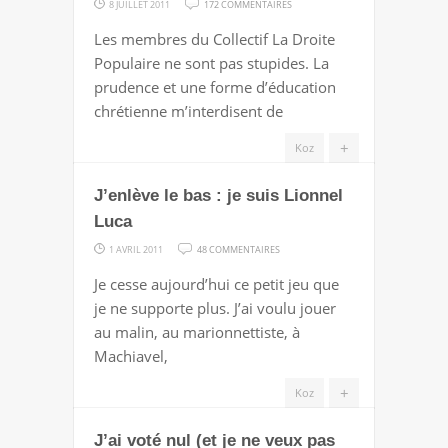
SUR
8 JUILLET 2011
172 COMMENTAIRES
LA
Les membres du Collectif La Droite
« DROITE
Populaire ne sont pas stupides. La
POPULAIRE »
prudence et une forme d’éducation
EST-
chrétienne m’interdisent de
ELLE
RÉPUBLICAINE
+
Koz
?
J’enlève le bas : je suis Lionnel
Luca
SUR
1 AVRIL 2011
48 COMMENTAIRES
J’ENLÈVE
Je cesse aujourd’hui ce petit jeu que
LE
je ne supporte plus. J’ai voulu jouer
BAS
au malin, au marionnettiste, à
:
Machiavel,
JE
SUIS
+
Koz
LIONNEL
J’ai voté nul (et je ne veux pas
LUCA