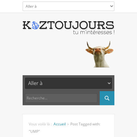
Vous voilà là :
Accueil
Post Tagged with:
"UMP"