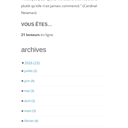
plutôt qu'elle n'ait jamais commencé." (Cardinal
Newman)
VOUS ÊTES…
21 lecteurs
en ligne
archives
▼
2026
(23)
►
juillet
(2)
►
juin
(4)
►
mai
(3)
►
avril
(2)
►
mars
(3)
►
février
(4)