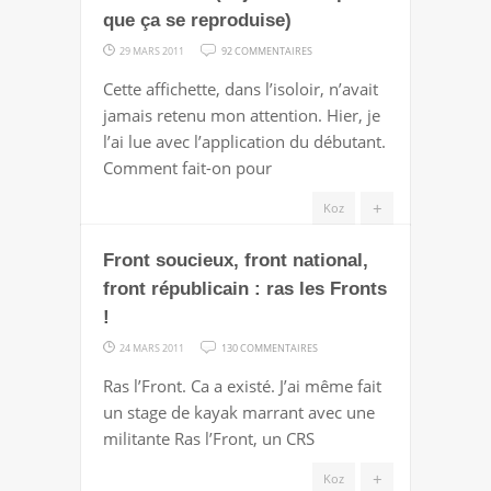
que ça se reproduise)
SUR
29 MARS 2011
92 COMMENTAIRES
J’AI
Cette affichette, dans l’isoloir, n’avait
VOTÉ
jamais retenu mon attention. Hier, je
NUL
l’ai lue avec l’application du débutant.
(ET
Comment fait-on pour
JE
NE
+
Koz
VEUX
Front soucieux, front national,
PAS
QUE
front républicain : ras les Fronts
ÇA
!
SE
SUR
24 MARS 2011
130 COMMENTAIRES
REPRODUISE)
FRONT
Ras l’Front. Ca a existé. J’ai même fait
SOUCIEUX,
un stage de kayak marrant avec une
FRONT
militante Ras l’Front, un CRS
NATIONAL,
FRONT
+
Koz