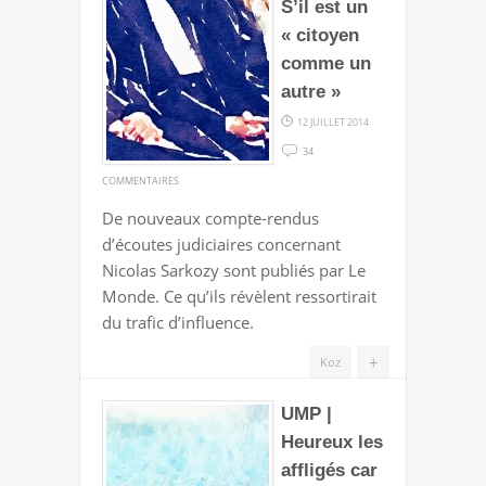
S’il est un
« citoyen
comme un
autre »
12 JUILLET 2014
34
SUR
COMMENTAIRES
S’IL
De nouveaux compte-rendus
EST
d’écoutes judiciaires concernant
UN
Nicolas Sarkozy sont publiés par Le
« CITOYEN
Monde. Ce qu’ils révèlent ressortirait
COMME
du trafic d’influence.
UN
AUTRE »
+
Koz
UMP |
Heureux les
affligés car