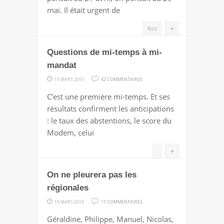
ON
mai. Il était urgent de
S’EN
FOUT.
+
Koz
LE
Questions de mi-temps à mi-
PROBLÈME,
C’EST…
mandat
LE
SUR
15 MARS 2010
42 COMMENTAIRES
TERRORISME
QUESTIONS
C’est une première mi-temps. Et ses
INTÉRIEUR
DE
résultats confirment les anticipations
MI-
: le taux des abstentions, le score du
TEMPS
Modem, celui
À
MI-
+
MANDAT
On ne pleurera pas les
régionales
SUR
15 MARS 2010
11 COMMENTAIRES
ON
Géraldine, Philippe, Manuel, Nicolas,
NE