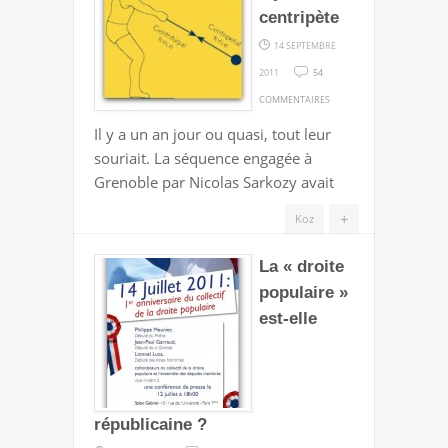
centripète
14 SEPTEMBRE
2011
54
SUR
COMMENTAIRES
FAUT
Il y a un an jour ou quasi, tout leur
PAS
souriait. La séquence engagée à
S’Y
Grenoble par Nicolas Sarkozy avait
FIER,
LE
+
Koz
CENTRIPÈTE
La « droite
populaire »
est-elle
républicaine ?