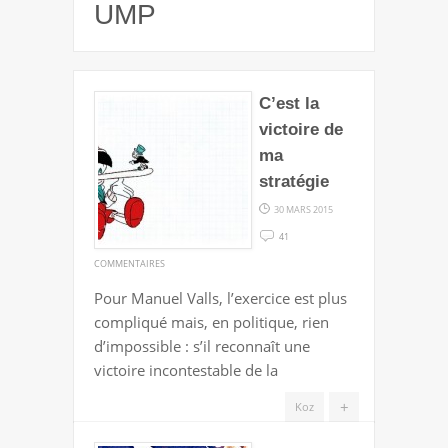
UMP
C’est la
victoire de
ma
stratégie
30 MARS 2015
41
SUR
COMMENTAIRES
C’EST
Pour Manuel Valls, l’exercice est plus
LA
compliqué mais, en politique, rien
VICTOIRE
d’impossible : s’il reconnaît une
DE
victoire incontestable de la
MA
STRATÉGIE
+
Koz