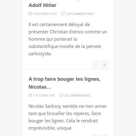
DE-
Adolf Hitler
FRANCE
SUR
8 DÉCEMBRE 2009
229 COMMENTAIRES
?
AVEC
Il est certainement déloyal de
NICOLAS
présenter Christian Estrosi comme un
SARKOZY,
homme qui porterait la
CONTRE
substantifique moelle de la pensée
ADOLF
sarkozyste.
HITLER
+
A trop faire bouger les lignes,
Nicolas…
SUR
1 OCTOBRE 2009
63 COMMENTAIRES
A
Nicolas Sarkozy semble ne rien aimer
TROP
tant que brouiller les repères, faire
FAIRE
bouger les lignes. Cela le rendrait
BOUGER
imprévisible, unique.
LES