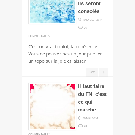
ils seront
consolés
10 JUILLET 2014
20
SUR
COMMENTAIRES
UMP
C’est un vrai boulot, la cohérence.
|
Vous ne pouvez pas un jour publier
HEUREUX
un topo sur la joie et laisser
LES
AFFLIGÉS
+
Koz
CAR
ILS
Il faut faire
SERONT
du FN, c’est
CONSOLÉS
ce qui
marche
28 MAI 2014
65
SUR
COMMENTAIRES