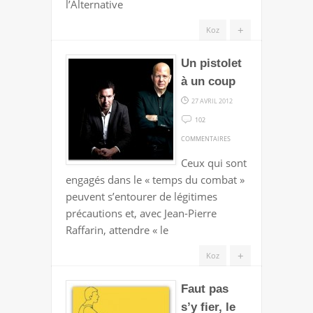
l’Alternative
+
Koz
Un pistolet
à un coup
27 AVRIL 2012
102
SUR
COMMENTAIRES
UN
Ceux qui sont
PISTOLET
engagés dans le « temps du combat »
À
peuvent s’entourer de légitimes
UN
précautions et, avec Jean-Pierre
COUP
Raffarin, attendre « le
+
Koz
Faut pas
s’y fier, le