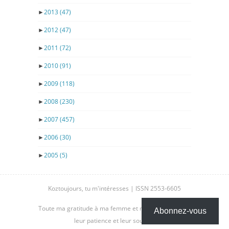
►
2013
(47)
►
2012
(47)
►
2011
(72)
►
2010
(91)
►
2009
(118)
►
2008
(230)
►
2007
(457)
►
2006
(30)
►
2005
(5)
Koztoujours, tu m'intéresses | ISSN 2553-6605
Toute ma gratitude à ma femme et mes enfants, pour
Abonnez-vous
leur patience et leur soutien.