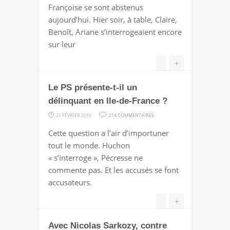
Françoise se sont abstenus
PLEURERA
aujourd’hui. Hier soir, à table, Claire,
PAS
Benoît, Ariane s’interrogeaient encore
LES
sur leur
RÉGIONALES
+
Le PS présente-t-il un
délinquant en Ile-de-France ?
SUR
21 FÉVRIER 2010
214 COMMENTAIRES
LE
Cette question a l’air d’importuner
PS
tout le monde. Huchon
PRÉSENTE-
« s’interroge », Pécresse ne
T-
commente pas. Et les accusés se font
IL
accusateurs.
UN
DÉLINQUANT
+
EN
Avec Nicolas Sarkozy, contre
ILE-