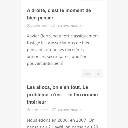
RÉPUBLICAIN
A droite, c’est le moment de
:
RAS
bien penser
LES
SUR
2 AOÛT 2010
143 COMMENTAIRES
FRONTS
A
Xavier Bertrand a fort classiquement
!
DROITE,
fustigé les « associations de bien-
C’EST
pensants », que les dernières
LE
annonces sécuritaires, que l’on
MOMENT
pouvait anticiper il
DE
BIEN
+
Koz
PENSER
Les allocs, on s’en fout. Le
problème, c’est… le terrorisme
intérieur
SUR
26 AVRIL 2010
75 COMMENTAIRES
LES
Nous étions en 2006, en 2007. On
ALLOCS,
pensait au 21 avril, on pensait au 29