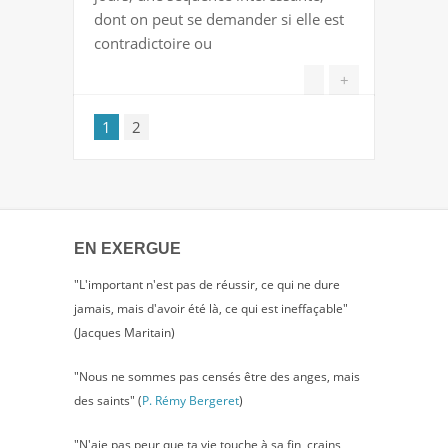
NICOLAS
dont on peut se demander si elle est
ME
contradictoire ou
POUSSE
DANS
+
LES
1
2
BRAS
DE
CHRISTINE…
EN EXERGUE
"L'important n'est pas de réussir, ce qui ne dure
jamais, mais d'avoir été là, ce qui est ineffaçable"
(Jacques Maritain)
"Nous ne sommes pas censés être des anges, mais
des saints" (
P. Rémy Bergeret
)
"N'aie pas peur que ta vie touche à sa fin, crains