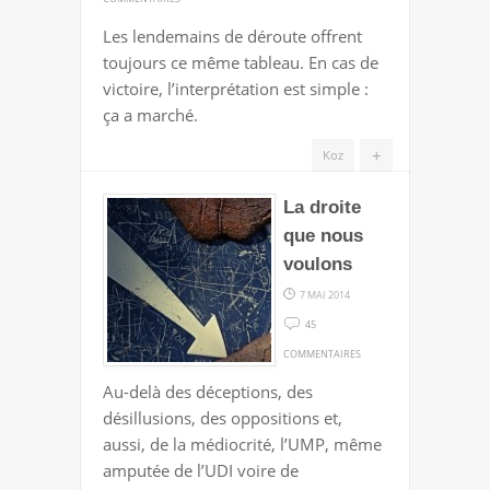
IL
Les lendemains de déroute offrent
FAUT
toujours ce même tableau. En cas de
FAIRE
victoire, l’interprétation est simple :
DU
ça a marché.
FN,
C’EST
+
Koz
CE
QUI
La droite
MARCHE
que nous
voulons
7 MAI 2014
45
SUR
COMMENTAIRES
LA
Au-delà des déceptions, des
DROITE
désillusions, des oppositions et,
QUE
aussi, de la médiocrité, l’UMP, même
NOUS
amputée de l’UDI voire de
VOULONS