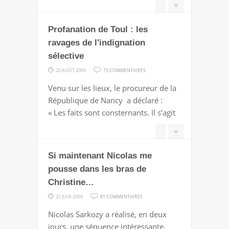
LIGNES,
+
NICOLAS…
Profanation de Toul : les
ravages de l'indignation
sélective
SUR
20 AOÛT 2009
73 COMMENTAIRES
PROFANATION
Venu sur les lieux, le procureur de la
DE
République de Nancy a déclaré :
TOUL
« Les faits sont consternants. Il s’agit
:
LES
+
RAVAGES
Si maintenant Nicolas me
DE
L'INDIGNATION
pousse dans les bras de
SÉLECTIVE
Christine…
SUR
25 JUIN 2009
81 COMMENTAIRES
SI
Nicolas Sarkozy a réalisé, en deux
MAINTENANT
jours, une séquence intéressante,