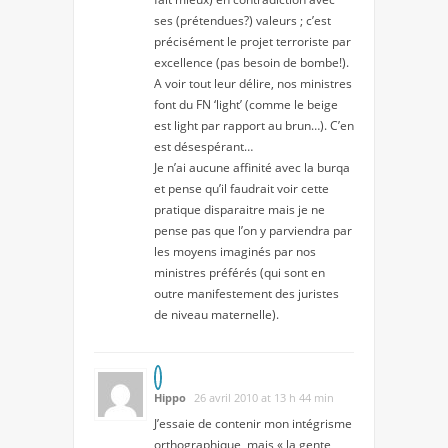
ses (prétendues?) valeurs ; c’est
précisément le projet terroriste par
excellence (pas besoin de bombe!).
A voir tout leur délire, nos ministres
font du FN ‘light’ (comme le beige
est light par rapport au brun…). C’en
est désespérant…
Je n’ai aucune affinité avec la burqa
et pense qu’il faudrait voir cette
pratique disparaitre mais je ne
pense pas que l’on y parviendra par
les moyens imaginés par nos
ministres préférés (qui sont en
outre manifestement des juristes
de niveau maternelle).
Hippo
26 avril 2010 at 13 h 44 min
J’essaie de contenir mon intégrisme
orthographique, mais « la gente