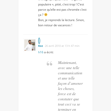
populaire », pitié, c’est trop ! C’est
parce qu’elle est pas chromée c’est
ça ?
Bon, je reprends la lecture. Sinon,
bon retour de vacances !
Koz
26 avril 2010 at 13 h 47 min
h16
a écrit:
Maintenant,
avec une telle
communication
et une telle
façon d’amener
les choses,
force est de
constater que
tout ceci va se
terminer en