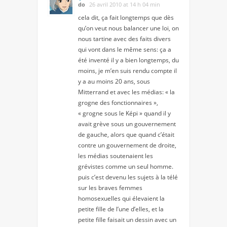
do
26 avril 2010 at 14 h 04 min
cela dit, ça fait longtemps que dès
qu’on veut nous balancer une loi, on
nous tartine avec des faits divers
qui vont dans le même sens: ça a
été inventé il y a bien longtemps, du
moins, je m’en suis rendu compte il
y a au moins 20 ans, sous
Mitterrand et avec les médias: « la
grogne des fonctionnaires »,
« grogne sous le Képi » quand il y
avait grève sous un gouvernement
de gauche, alors que quand c’était
contre un gouvernement de droite,
les médias soutenaient les
grévistes comme un seul homme.
puis c’est devenu les sujets à la télé
sur les braves femmes
homosexuelles qui élevaient la
petite fille de l’une d’elles, et la
petite fille faisait un dessin avec un