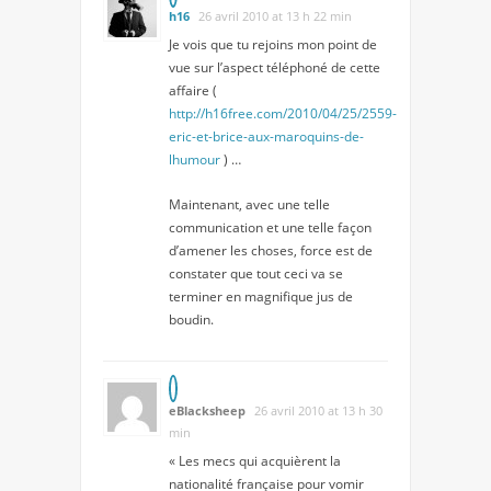
h16
26 avril 2010 at 13 h 22 min
Je vois que tu rejoins mon point de
vue sur l’aspect téléphoné de cette
affaire (
http://h16free.com/2010/04/25/2559-
eric-et-brice-aux-maroquins-de-
lhumour
) …
Maintenant, avec une telle
communication et une telle façon
d’amener les choses, force est de
constater que tout ceci va se
terminer en magnifique jus de
boudin.
eBlacksheep
26 avril 2010 at 13 h 30
min
« Les mecs qui acquièrent la
nationalité française pour vomir