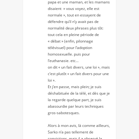
papa et une maman, et les mamans
disaient » vous voyez, elle est
normale », tout en essayent de
défendre qu’il n’y avait pas de
normalité deux phrases plus tôt:
tout cela en pleine période de
« débat » (enfin, pilonnage
télévisuel) pour l’adoption
homosexuelle. puis pour
l’euthanasie. etc…
on dit « un fait divers, une loi », mais
c’est plutôt « un fait divers pour une
loi ».
Et j’en passe, mais plein; je suis
déshabituée de la télé, et dès que je
la regarde quelque part, je suis
abasourdie par leurs techniques
gros-sabotesques.
Alors à mon avis, là comme ailleurs,
Sarko n’a pas tellement de
convictions, mais il a observé la