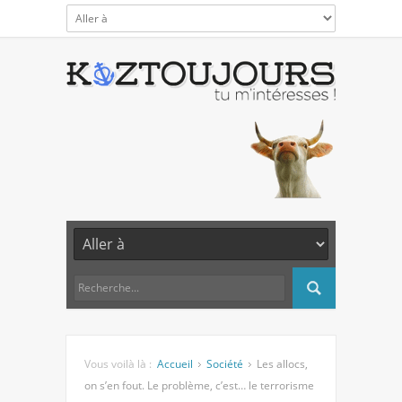
Vous voilà là :
Accueil
Société
Les allocs,
on s’en fout. Le problème, c’est… le terrorisme