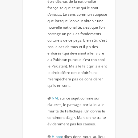
être déchus de la nationalité
française que ceux qui le sont
devenus
. Le sens commun suppose
que lorsque l’on veut obtenir une
nouvelle nationalité, c’est que l’on
partage un peu les fondements
culturels de ce pays. Bien sûr, c’est
pas le cas de tous et il y a des
enfoirés (qui devraient aller vivre
au Pakistan puisque c’est top cool,
le Pakistan). Mais le fait qu’ils aient
le droit d’être des enfoirés ne
m’empêchera pas de considérer
qu’ils en sont.
@
NM
: sur ce sujet comme sur
d’autres, le passage par la loi a le
mérite de l’affichage. On donne le
sentiment d’agir. Mais on ne traite
évidemment pas les causes.
@
Hippo
: dîtes donc, vous, au lieu