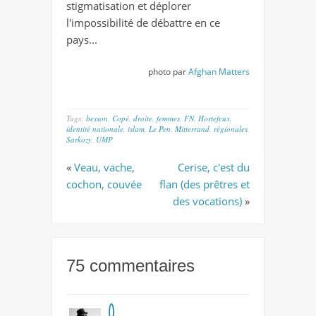
stigmatisation et déplorer
l'impossibilité de débattre en ce
pays...
photo par
Afghan Matters
Tags:
besson
,
Copé
,
droite
,
femmes
,
FN
,
Hortefeux
,
identité nationale
,
islam
,
Le Pen
,
Mitterrand
,
régionales
,
Sarkozy
,
UMP
«
Veau, vache,
Cerise, c'est du
cochon, couvée
flan (des prêtres et
des vocations)
»
75 commentaires