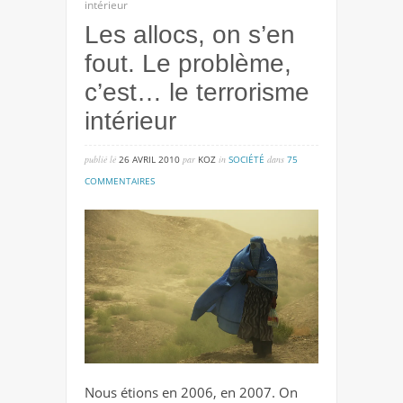
intérieur
Les allocs, on s’en
fout. Le problème,
c’est… le terrorisme
intérieur
publié lé
26 AVRIL 2010
par
KOZ
in
SOCIÉTÉ
dans
75
sur
COMMENTAIRES
les
allocs,
on
s’en
fout.
le
problème,
c’est…
le
Nous étions en 2006, en 2007. On
terrorisme