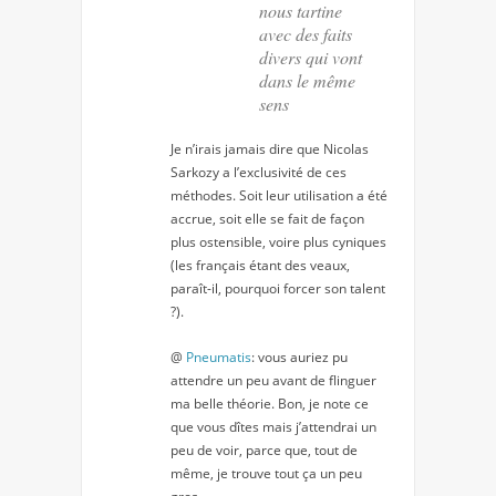
nous tartine
avec des faits
divers qui vont
dans le même
sens
Je n’irais jamais dire que Nicolas
Sarkozy a l’exclusivité de ces
méthodes. Soit leur utilisation a été
accrue, soit elle se fait de façon
plus ostensible, voire plus cyniques
(les français étant des veaux,
paraît-il, pourquoi forcer son talent
?).
@
Pneumatis
: vous auriez pu
attendre un peu avant de flinguer
ma belle théorie. Bon, je note ce
que vous dîtes mais j’attendrai un
peu de voir, parce que, tout de
même, je trouve tout ça un peu