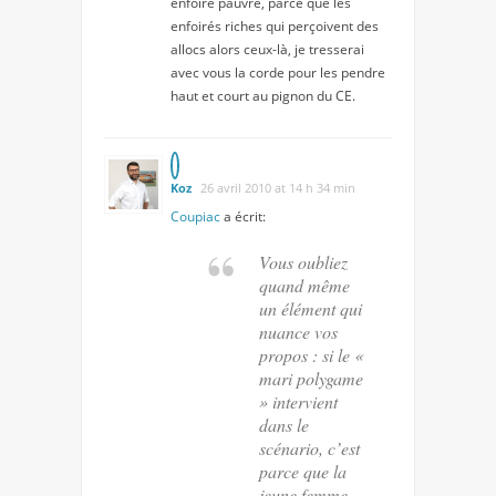
enfoiré pauvre, parce que les
enfoirés riches qui perçoivent des
allocs alors ceux-là, je tresserai
avec vous la corde pour les pendre
haut et court au pignon du CE.
Koz
26 avril 2010 at 14 h 34 min
Coupiac
a écrit:
Vous oubliez
quand même
un élément qui
nuance vos
propos : si le «
mari polygame
» intervient
dans le
scénario, c’est
parce que la
jeune femme