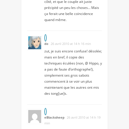
côté, et que le couple ait juste
précipité un peu les choses… Mais
ça ferait une belle coïncidence
quand même.
do
26 avril 2010 at 14 h 16 min
zut, je suis encore confuse! désolée;
mais en bref, il copie des
techniques éculées (non, @ Hippo, y
a pas de faute d’orthographe!),
simplement ses gros sabots
commencent à se voir un plus
maintenant que les autres ont mis
des tong[ue]s.
eBlacksheep
26 avril 2010 at 14 h 19
min