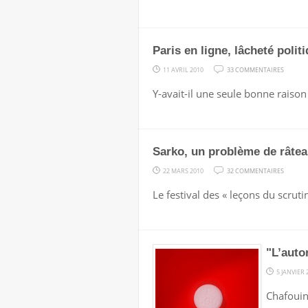
ON
S’EN
Paris en ligne, lâcheté polit
FOUT.
LE
SUR
11 AVRIL 2010
33 COMMENTAIRES
PROBLÈ
PARIS
Y-avait-il une seule bonne raison
C’EST…
EN
LE
LIGNE,
TERROR
LÂCHET
INTÉRI
Sarko, un problème de râtea
POLITI
SUR
22 MARS 2010
32 COMMENTAIRES
SARKO,
Le festival des « leçons du scruti
UN
PROBLÈ
DE
"L’auto
RÂTEAU
?
5 JANVIER 
Chafouin,