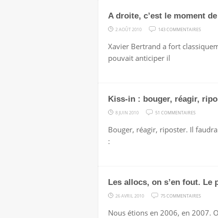
A droite, c’est le moment de
SUR
2 AOÛT 2010
143 COMMENTAIRES
A
Xavier Bertrand a fort classiquem
DROITE,
pouvait anticiper il
C’EST
LE
MOMEN
Kiss-in : bouger, réagir, rip
DE
BIEN
SUR
8 JUIN 2010
51 COMMENTAIRES
PENSER
KISS-
Bouger, réagir, riposter. Il faud
IN
:
:
BOUGER,
RÉAGIR,
Les allocs, on s’en fout. Le
RIPOSTER.
OU
SUR
26 AVRIL 2010
75 COMMENTAIRES
PAS.
LES
Nous étions en 2006, en 2007. On 
ALLOCS,