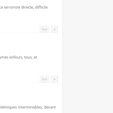
 terroriste directe, difficile
+
Koz
umés enfouis, tous, et
+
Koz
polémiques interminables, devant