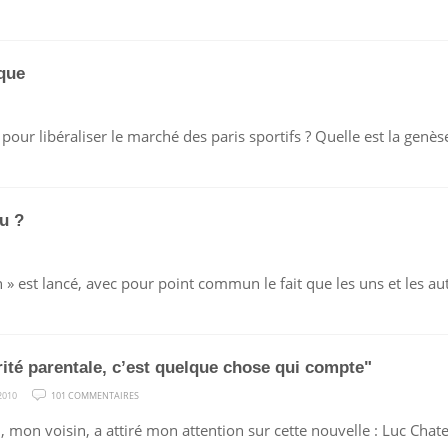
ique
ME,
 pour libéraliser le marché des paris sportifs ? Quelle est la genès
ISME
É
EUR
u ?
QUE
n » est lancé, avec pour point commun le fait que les uns et les au
ME
rité parentale, c’est quelque chose qui compte"
SUR
2010
101 COMMENTAIRES
"L’AUTORITÉ
 mon voisin, a attiré mon attention sur cette nouvelle : Luc Chate
PARENTALE,