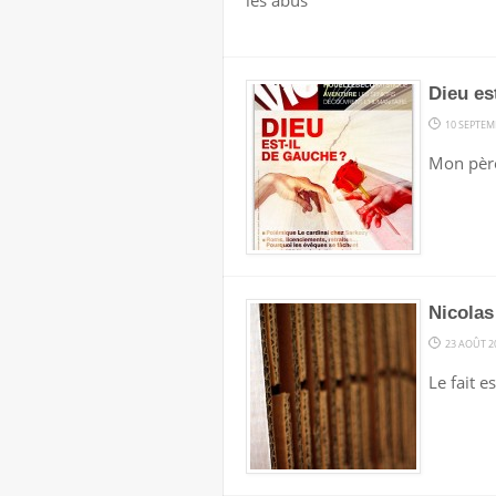
les abus
Dieu es
10 SEPTEM
Mon père 
Nicolas
23 AOÛT 2
Le fait e