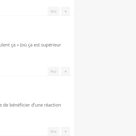
+
Koz
ulent ça » (où ça est supérieur
+
Koz
are de bénéficier d’une réaction
+
Koz