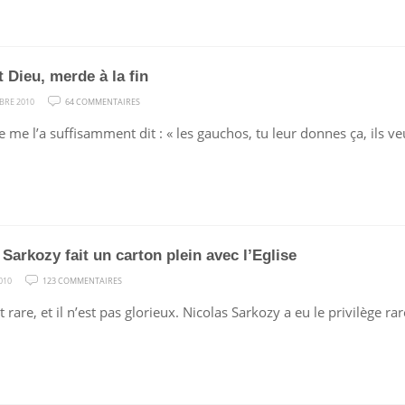
t Dieu, merde à la fin
SUR
BRE 2010
64 COMMENTAIRES
DIEU
me l’a suffisamment dit : « les gauchos, tu leur donnes ça, ils ve
EST
DIEU,
MERDE
À
LA
FIN
 Sarkozy fait un carton plein avec l’Eglise
SUR
010
123 COMMENTAIRES
NICOLAS
st rare, et il n’est pas glorieux. Nicolas Sarkozy a eu le privilège r
SARKOZY
FAIT
UN
CARTON