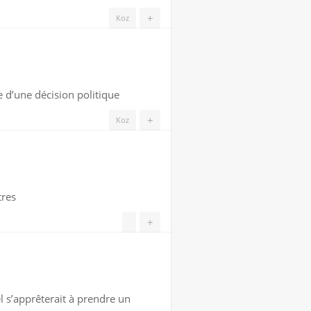
+
Koz
e d’une décision politique
+
Koz
tres
+
l s’apprêterait à prendre un