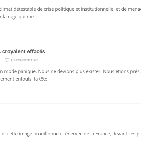
UNE
limat détestable de crise politique et institutionnelle, et de menace
RAGE
r la rage qui me
NATIONALE
s croyaient effacés
SUR
118 COMMENTAIRES
ILS
 en mode panique. Nous ne devions plus exister. Nous étions prés
NOUS
rement enfouis, la tête
CROYAIENT
EFFACÉS
UR
ROSSE
ant cette image brouillonne et énervée de la France, devant ces 
TIGUE