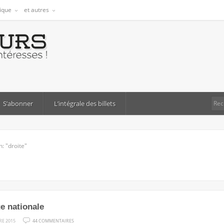
tique
et autres
S’abonner
L’intégrale des billets
: "droite"
e nationale
SUR
RE 2015
44 COMMENTAIRES