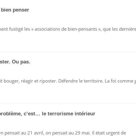
PLEIN
AVEC
 bien penser
L’EGLISE
ent fustigé les « associations de bien-pensants », que les dernièr
T
oster. Ou pas.
rait bouger, réagir et riposter. Défendre le territoire. La foi com
 problème, c’est… le terrorisme intérieur
pensait au 21 avril, on pensait au 29 mai. Il était urgent de