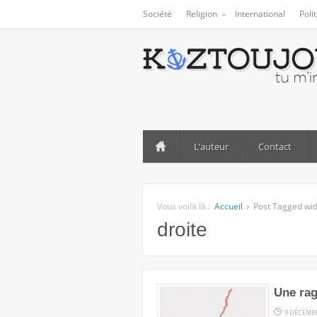
Société
Religion
International
Poli
L’auteur
Contact
Vous voilà là :
Accueil
Post Tagged with
droite
Une rag
9 DÉCEMB