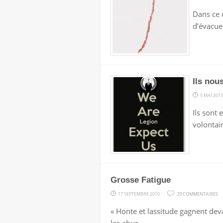
Dans ce c
d’évacue
Ils nou
5 MAI 2013
Ils sont
volontai
Grosse Fatigue
S
17 SEPTEMBRE 2010
29 COMMENTAIRES
G
« Honte et lassitude gagnent dev
FA