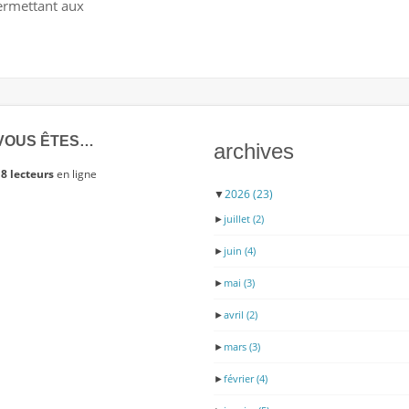
ermettant aux
C’EST
QUELQUE
CHOSE
QUI
COMPTE"
VOUS ÊTES…
archives
8 lecteurs
en ligne
▼
2026
(23)
►
juillet
(2)
►
juin
(4)
►
mai
(3)
►
avril
(2)
►
mars
(3)
►
février
(4)