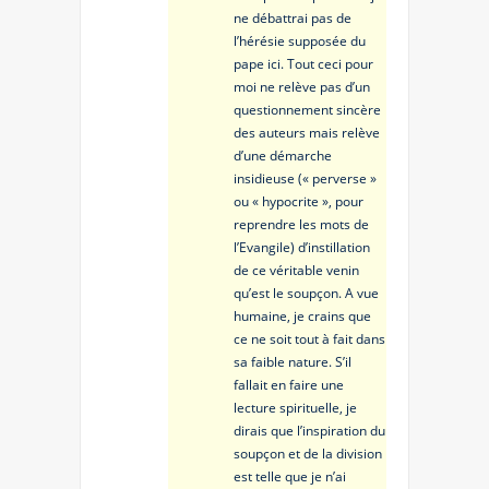
ne débattrai pas de
l’hérésie supposée du
pape ici. Tout ceci pour
moi ne relève pas d’un
questionnement sincère
des auteurs mais relève
d’une démarche
insidieuse (« perverse »
ou « hypocrite », pour
reprendre les mots de
l’Evangile) d’instillation
de ce véritable venin
qu’est le soupçon. A vue
humaine, je crains que
ce ne soit tout à fait dans
sa faible nature. S’il
fallait en faire une
lecture spirituelle, je
dirais que l’inspiration du
soupçon et de la division
est telle que je n’ai