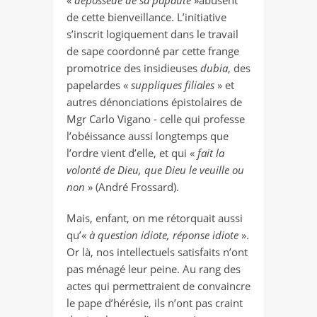
«
dépossédé de sa papauté
»abusent
de cette bienveillance. L’initiative
s’inscrit logiquement dans le travail
de sape coordonné par cette frange
promotrice des insidieuses
dubia
, des
papelardes «
suppliques filiales
» et
autres dénonciations épistolaires de
Mgr Carlo Vigano - celle qui professe
l’obéissance aussi longtemps que
l’ordre vient d’elle, et qui «
fait la
volonté de Dieu, que Dieu le veuille ou
non
» (André Frossard).
Mais, enfant, on me rétorquait aussi
qu’«
à question idiote, réponse idiote
».
Or là, nos intellectuels satisfaits n’ont
pas ménagé leur peine. Au rang des
actes qui permettraient de convaincre
le pape d’hérésie, ils n’ont pas craint