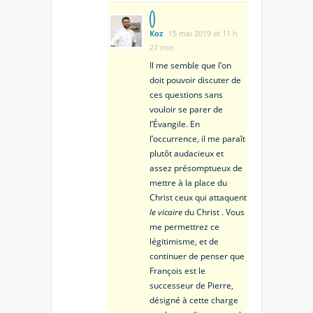
Koz
15 mai 2019 at 11 h
27 min
Il me semble que l’on
doit pouvoir discuter de
ces questions sans
vouloir se parer de
l’Évangile. En
l’occurrence, il me paraît
plutôt audacieux et
assez présomptueux de
mettre à la place du
Christ ceux qui attaquent
le vicaire
du Christ . Vous
me permettrez ce
légitimisme, et de
continuer de penser que
François est le
successeur de Pierre,
désigné à cette charge