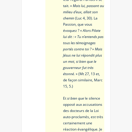
tait. «
Mais lui, passant au
milieu d’eux, allait son
chemin
(Luc 4, 30). La
Passion, que vous
évoquez ? «
Alors Pilate
lui dit : « Tu n’entends pas
tous les témoignages
portés contre toi ? » Mais
Jésus ne lui répondit plus
un mot, si bien que le
gouverneur fut très
étonné.
» (Mt 27, 13 et,
de façon similaire, Marc
15, 5.)
Et
si bien que
le silence
opposé aux accusations
des docteurs de la Loi
auto-proclamés, est très
certainement une
réaction évangélique. Je