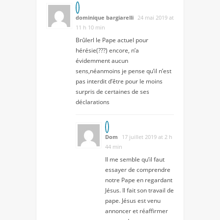
dominique bargiarelli
24 mai 2019 at
11 h 10 min
Brûlerl le Pape actuel pour
hérésie(???) encore, n’a
évidemment aucun
sens,néanmoins je pense qu’il n’est
pas interdit d’être pour le moins
surpris de certaines de ses
déclarations
Dom
17 juillet 2019 at 2 h
44 min
Il me semble qu’il faut
essayer de comprendre
notre Pape en regardant
Jésus. Il fait son travail de
pape. Jésus est venu
annoncer et réaffirmer