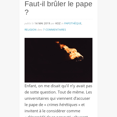
Faut-il brûler le pape
?
publié lé
14 MAI 2019
par
KOZ
in
PAPOTHÈQUE
,
sur
RELIGION
dans
7 COMMENTAIRES
faut-
il
brûler
le
pape
?
Enfant, on me disait qu’il n’y avait pas
de sotte question. Tout de même. Les
universitaires qui viennent d’accuser
le pape de «
crimes hérétiques
» et
invitent à le considérer comme