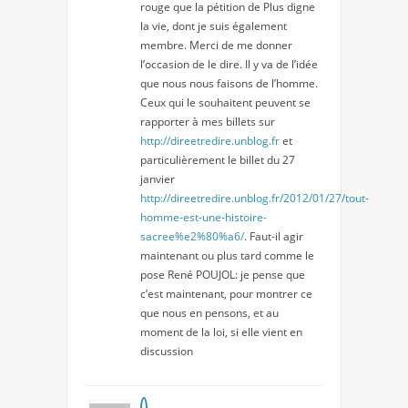
rouge que la pétition de Plus digne
la vie, dont je suis également
membre. Merci de me donner
l’occasion de le dire. Il y va de l’idée
que nous nous faisons de l’homme.
Ceux qui le souhaitent peuvent se
rapporter à mes billets sur
http://direetredire.unblog.fr
et
particulièrement le billet du 27
janvier
http://direetredire.unblog.fr/2012/01/27/tout-
homme-est-une-histoire-
sacree%e2%80%a6/
. Faut-il agir
maintenant ou plus tard comme le
pose René POUJOL: je pense que
c’est maintenant, pour montrer ce
que nous en pensons, et au
moment de la loi, si elle vient en
discussion