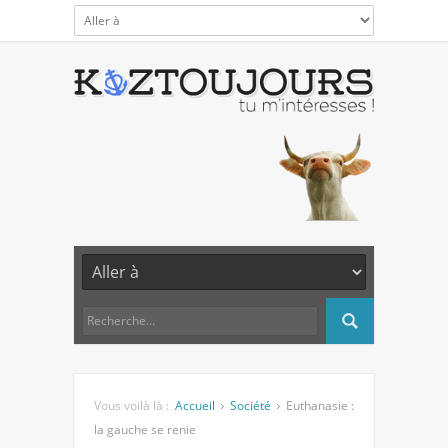
Vous voilà là :
Accueil
Société
Euthanasie :
la gauche se renie