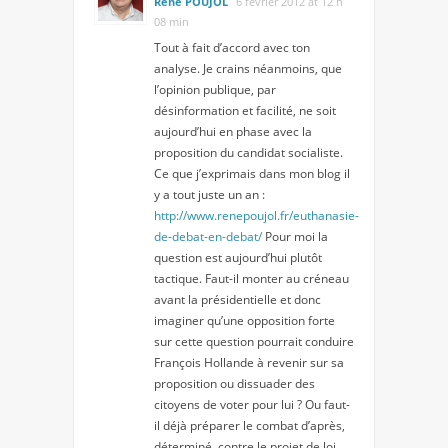
René POUJOL
6 février 2012 at 12 h
08 min
Tout à fait d’accord avec ton
analyse. Je crains néanmoins, que
l’opinion publique, par
désinformation et facilité, ne soit
aujourd’hui en phase avec la
proposition du candidat socialiste.
Ce que j’exprimais dans mon blog il
y a tout juste un an :
http://www.renepoujol.fr/euthanasie-
de-debat-en-debat/
Pour moi la
question est aujourd’hui plutôt
tactique. Faut-il monter au créneau
avant la présidentielle et donc
imaginer qu’une opposition forte
sur cette question pourrait conduire
François Hollande à revenir sur sa
proposition ou dissuader des
citoyens de voter pour lui ? Ou faut-
il déjà préparer le combat d’après,
déterminé, contre le projet de loi