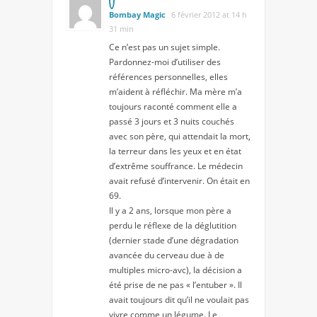
Bombay Magic
6 février 2012 at 14 h
31 min
Ce n’est pas un sujet simple.
Pardonnez-moi d’utiliser des
références personnelles, elles
m’aident à réfléchir. Ma mère m’a
toujours raconté comment elle a
passé 3 jours et 3 nuits couchés
avec son père, qui attendait la mort,
la terreur dans les yeux et en état
d’extrême souffrance. Le médecin
avait refusé d’intervenir. On était en
69.
Il y a 2 ans, lorsque mon père a
perdu le réflexe de la déglutition
(dernier stade d’une dégradation
avancée du cerveau due à de
multiples micro-avc), la décision a
été prise de ne pas « l’entuber ». Il
avait toujours dit qu’il ne voulait pas
vivre comme un légume. Le