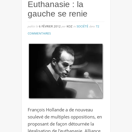
Euthanasie : la
gauche se renie
publié lé
6 FÉVRIER 2012
par
KOZ
in
SOCIÉTÉ
dans
72
sur
COMMENTAIRES
euthanasie
:
la
gauche
se
renie
François Hollande a de nouveau
soulevé de multiples oppositions, en
proposant de façon détournée la
légalisation de l'euthanasie. Alliance