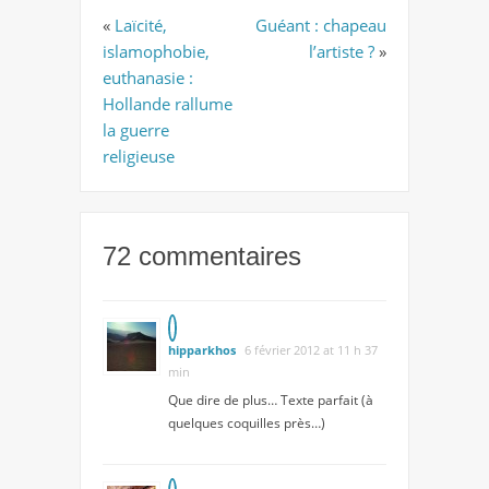
«
Laïcité,
Guéant : chapeau
islamophobie,
l’artiste ?
»
euthanasie :
Hollande rallume
la guerre
religieuse
72 commentaires
hipparkhos
6 février 2012 at 11 h 37
min
Que dire de plus… Texte parfait (à
quelques coquilles près…)