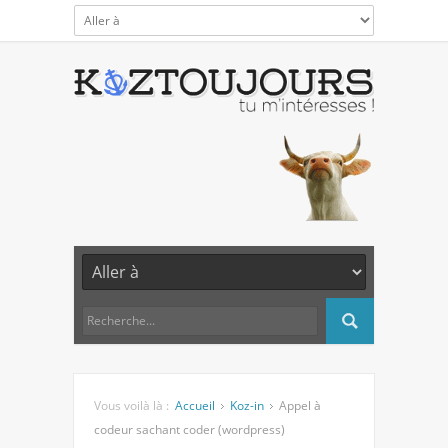
Vous voilà là :
Accueil
Koz-in
Appel à
codeur sachant coder (wordpress)