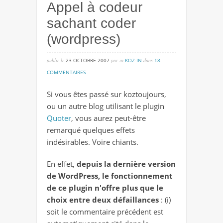
Appel à codeur
sachant coder
(wordpress)
publié lé
23 OCTOBRE 2007
par
in
KOZ-IN
dans
18
sur
COMMENTAIRES
appel
Si vous êtes passé sur koztoujours,
à
ou un autre blog utilisant le plugin
codeur
Quoter
, vous aurez peut-être
sachant
remarqué quelques effets
coder
indésirables. Voire chiants.
(wordpress)
En effet,
depuis la dernière version
de WordPress, le fonctionnement
de ce plugin n'offre plus que le
choix entre deux défaillances
: (i)
soit le commentaire précédent est