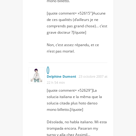
mono billetto.
[quote comment= »52615″]Aucune
de ces qualités (d’ailleurs je ne
comprends pas grand chose)… c’est
grave docteur ?[/quote]
Non, c’est assez répandu, et ce
n’est pas mortel.
Delphine Dumont
23 octobre 2007 at
22 h 54 min
[quote comment= »52629″]La
solucia italiana e la mêma que la
solucia citada plus hoto danso
mono billetto.[/quote]
Désolada, no habla italiano. Mi esta
trompada encora. Pasaran my
turno y alla chez Assimil…