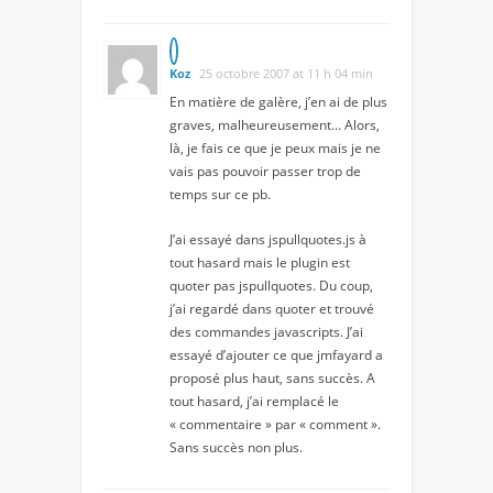
Koz
25 octobre 2007 at 11 h 04 min
En matière de galère, j’en ai de plus
graves, malheureusement… Alors,
là, je fais ce que je peux mais je ne
vais pas pouvoir passer trop de
temps sur ce pb.
J’ai essayé dans jspullquotes.js à
tout hasard mais le plugin est
quoter pas jspullquotes. Du coup,
j’ai regardé dans quoter et trouvé
des commandes javascripts. J’ai
essayé d’ajouter ce que jmfayard a
proposé plus haut, sans succès. A
tout hasard, j’ai remplacé le
« commentaire » par « comment ».
Sans succès non plus.