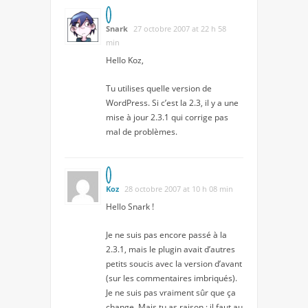
Snark
27 octobre 2007 at 22 h 58
min
Hello Koz,
Tu utilises quelle version de
WordPress. Si c’est la 2.3, il y a une
mise à jour 2.3.1 qui corrige pas
mal de problèmes.
Koz
28 octobre 2007 at 10 h 08 min
Hello Snark !
Je ne suis pas encore passé à la
2.3.1, mais le plugin avait d’autres
petits soucis avec la version d’avant
(sur les commentaires imbriqués).
Je ne suis pas vraiment sûr que ça
change. Mais tu as raison : il faut au