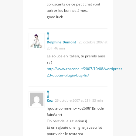
coruscants de ce petit chat vont
attirer les bonnes âmes.
good luck
Delphine Dumont
23 octobre 2007 at
20 h 46 min
La soluce en italien, tu prends aussi
? ; )
http://www.zarcone.it/2007/10/08/wordpress-
23-quoter-plugin-bug-fix/
Koz
23 octobre 2007 at 21 h 53 min
[quote comment= »52608″](mode
fainéant)
On part de la situation i)
Et on rajoute une ligne javascript
pour vider le textarea