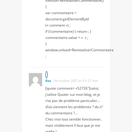
function ReinitialiserCommentaire()
{
var commentaire =
document.getElementById
(« comment ») ;
if (!commentaire) { return ; }
commentaire.value = « » ;
}
window.onload=ReinitialiserCommentaire
;
Koz
24 octobre 2007 at 9 h 57 min
[quote comment= »52726″]salut,
j’utilise Quoter sur mon blog, et je
n’ai pas de problème particulier…
d’où viennent les problèmes ? du n°
du commentaire ?…
Chez moi tout semble fonctionner,
mais visiblement il faut que je me
méfie !