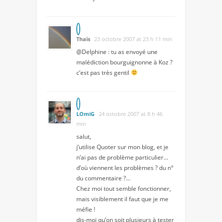
Thaïs
23 octobre 2007 at 23 h 11 min
@Delphine : tu as envoyé une
malédiction bourguignonne à Koz ?
c’est pas très gentil
LOmiG
24 octobre 2007 at 8 h 46
min
salut,
j’utilise Quoter sur mon blog, et je
n’ai pas de problème particulier…
d’où viennent les problèmes ? du n°
du commentaire ?…
Chez moi tout semble fonctionner,
mais visiblement il faut que je me
méfie !
dis-moi qu’on soit plusieurs à tester