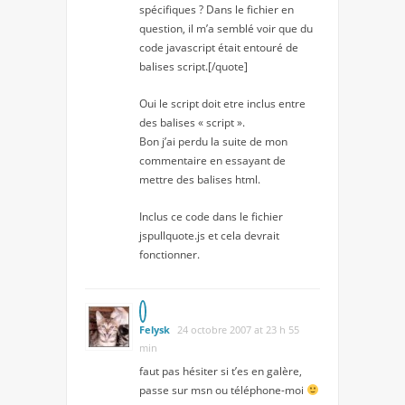
spécifiques ? Dans le fichier en
question, il m’a semblé voir que du
code javascript était entouré de
balises script.[/quote]
Oui le script doit etre inclus entre
des balises « script ».
Bon j’ai perdu la suite de mon
commentaire en essayant de
mettre des balises html.
Inclus ce code dans le fichier
jspullquote.js et cela devrait
fonctionner.
Felysk
24 octobre 2007 at 23 h 55
min
faut pas hésiter si t’es en galère,
passe sur msn ou téléphone-moi