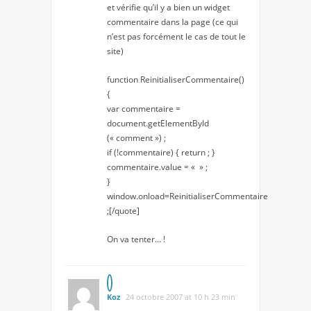
et vérifie qu’il y a bien un widget
commentaire dans la page (ce qui
n’est pas forcément le cas de tout le
site)
function ReinitialiserCommentaire()
{
var commentaire =
document.getElementById
(« comment ») ;
if (!commentaire) { return ; }
commentaire.value = « » ;
}
window.onload=ReinitialiserCommentaire
;[/quote]
On va tenter… !
Koz
24 octobre 2007 at 10 h 23 min