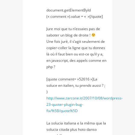
document.getElementById
(« comment »).value = « »[/quote]
Jure moi que tu n’essaies pas de
saboter un blog de droite !
Une fois juré, il s’agit seulement de
copier-coller la ligne que tu donnes
là où il faut bien ou est-ce qu’il y a,
en javascript, des appels comme en
php ?
[quote comment= »52616 »]La
soluce en italien, tu prends aussi ? ;
)
http://www.zarcone.it/2007/10/08/wordpress-
23-quoter-plugin-bug-
fix/%5B/quote%5D
La solucia italiana e la mêma que la
solucia citada plus hoto danso