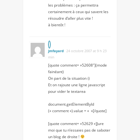
les problèmes : ça permettra
certainement à ceux qui savent les
résoudre d’aller plus vite !
à bientôt !
jmfayard
24 octobre 2007 at 9 h 23
min
[quote comment= »52608″](mode
fainéant)
On part de la situation i)
Et on rajoute une ligne javascript
pour vider le textarea
document.getElementById
(« comment »).value = « »[/quote]
[quote comment= »52629 »]Jure
moi que tu n’essaies pas de saboter
un blog de droite !