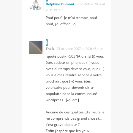
Delphine Dumont
23 octobre 2007 at
20 h 39 min
Pouf pouf ! Je m’ai trompé, pouf
pouf, j’ai effacé. :o)
Thaïs
23 octobre 2007 at 20 h 43 min
[quote post= »503″]Alors, si (i) vous
êtes codeur en php, que (ii) vous
avez du temps devant vous, que (iii)
vous aimez rendre service à votre
prochain, que (iv) vous êtes
volontaire pour devenir ultra-
populaire dans la communauté
wordpress…[/quote]
Aucune de ces qualités (d’ailleurs je
ne comprends pas grand chose)…
c’est grave docteur ?
Enfin j’espère que les yeux