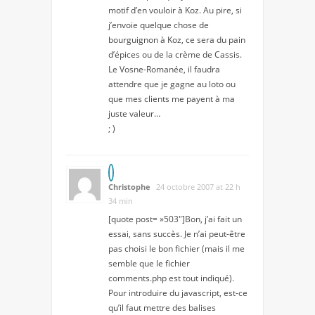
motif d’en vouloir à Koz. Au pire, si
j’envoie quelque chose de
bourguignon à Koz, ce sera du pain
d’épices ou de la crème de Cassis.
Le Vosne-Romanée, il faudra
attendre que je gagne au loto ou
que mes clients me payent à ma
juste valeur…
; )
Christophe
24 octobre 2007 at 22 h
34 min
[quote post= »503″]Bon, j’ai fait un
essai, sans succès. Je n’ai peut-être
pas choisi le bon fichier (mais il me
semble que le fichier
comments.php est tout indiqué).
Pour introduire du javascript, est-ce
qu’il faut mettre des balises