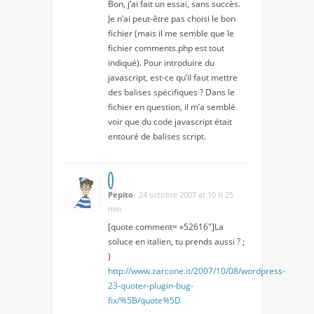
Bon, j’ai fait un essai, sans succès.
Je n’ai peut-être pas choisi le bon
fichier (mais il me semble que le
fichier comments.php est tout
indiqué). Pour introduire du
javascript, est-ce qu’il faut mettre
des balises spécifiques ? Dans le
fichier en question, il m’a semblé
voir que du code javascript était
entouré de balises script.
Pepito
24 octobre 2007 at 10 h 25
min
[quote comment= »52616″]La
soluce en italien, tu prends aussi ? ;
)
http://www.zarcone.it/2007/10/08/wordpress-
23-quoter-plugin-bug-
fix/%5B/quote%5D