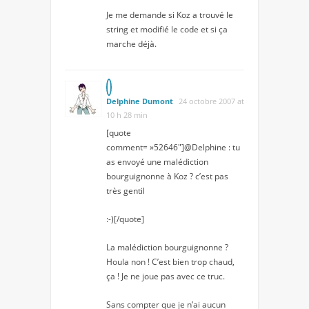
Je me demande si Koz a trouvé le
string et modifié le code et si ça
marche déjà.
Delphine Dumont
24 octobre 2007 at
10 h 28 min
[quote
comment= »52646″]@Delphine : tu
as envoyé une malédiction
bourguignonne à Koz ? c’est pas
très gentil
:-)[/quote]
La malédiction bourguignonne ?
Houla non ! C’est bien trop chaud,
ça ! Je ne joue pas avec ce truc.
Sans compter que je n’ai aucun