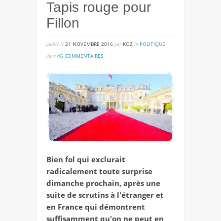
Tapis rouge pour
Fillon
publié lé
21 NOVEMBRE 2016
par
KOZ
in
POLITIQUE
sur
dans
46 COMMENTAIRES
tapis
rouge
pour
fillon
Bien fol qui exclurait
radicalement toute surprise
dimanche prochain, après une
suite de scrutins à l'étranger et
en France qui démontrent
suffisamment qu'on ne peut en