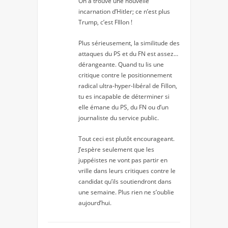
On a trouvé une nouvelle
incarnation d’Hitler; ce n’est plus
Trump, c’est FIllon !
Plus sérieusement, la similitude des
attaques du PS et du FN est assez…
dérangeante. Quand tu lis une
critique contre le positionnement
radical ultra-hyper-libéral de Fillon,
tu es incapable de déterminer si
elle émane du PS, du FN ou d’un
journaliste du service public.
Tout ceci est plutôt encourageant.
J’espère seulement que les
juppéistes ne vont pas partir en
vrille dans leurs critiques contre le
candidat qu’ils soutiendront dans
une semaine. Plus rien ne s’oublie
aujourd’hui.