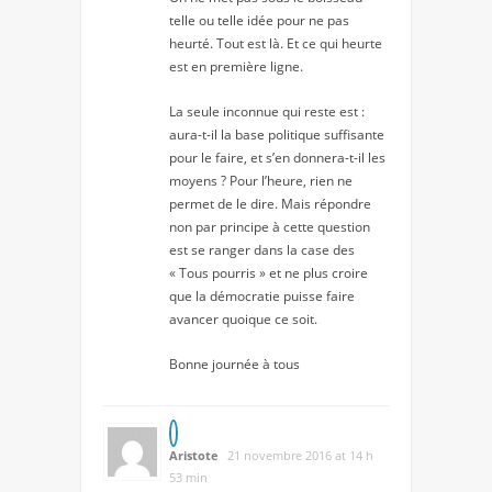
telle ou telle idée pour ne pas
heurté. Tout est là. Et ce qui heurte
est en première ligne.
La seule inconnue qui reste est :
aura-t-il la base politique suffisante
pour le faire, et s’en donnera-t-il les
moyens ? Pour l’heure, rien ne
permet de le dire. Mais répondre
non par principe à cette question
est se ranger dans la case des
« Tous pourris » et ne plus croire
que la démocratie puisse faire
avancer quoique ce soit.
Bonne journée à tous
Aristote
21 novembre 2016 at 14 h
53 min