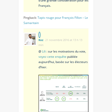
d’une grande considération pour les
Français.
Pingback:
Tapis rouge pour François Fillon – Le
Samaritain
Koz
21 novembre 2016 at 13 h 13
min
@
Lili
: sur les motivations du vote,
voyez cette enquête
publiée
aujourd’hui, basée sur les électeurs
d’hier.