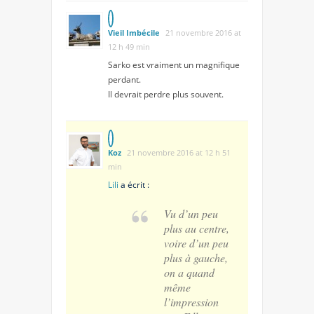
Vieil Imbécile
21 novembre 2016 at
12 h 49 min
Sarko est vraiment un magnifique
perdant.
Il devrait perdre plus souvent.
Koz
21 novembre 2016 at 12 h 51
min
Lili
a écrit :
Vu d’un peu
plus au centre,
voire d’un peu
plus à gauche,
on a quand
même
l’impression