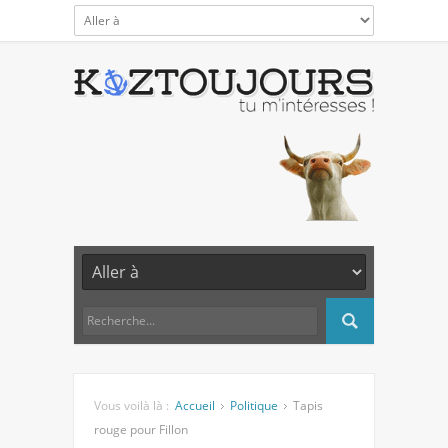
Vous voilà là :
Accueil
Politique
Tapis
rouge pour Fillon