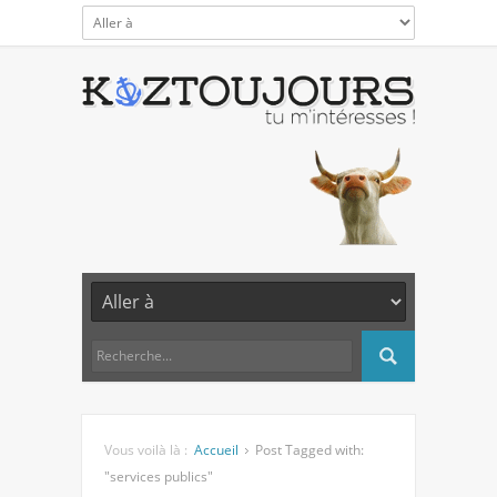
Vous voilà là :
Accueil
Post Tagged with:
"services publics"