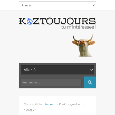
Vous voilà là :
Accueil
Post Tagged with:
"MMLP"