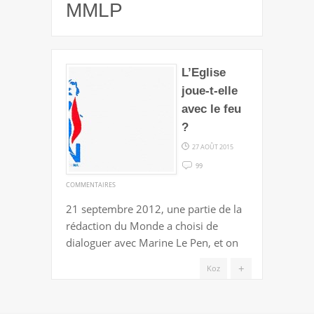
MMLP
L’Eglise
joue-t-elle
avec le feu
?
27 AOÛT 2015
99
SUR
COMMENTAIRES
L’EGLISE
21 septembre 2012, une partie de la
JOUE-
rédaction du Monde a choisi de
T-
dialoguer avec Marine Le Pen, et on
ELLE
AVEC
+
Koz
LE
FEU