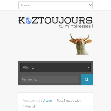
Vous voilà là :
Accueil
Post Tagged with:
"Mennel"