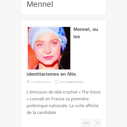
Mennel
Mennel, ou
les
identitarismes en fête.
SUR
15 FÉVRIER 2018
20 COMMENTAIRES
MENNEL,
L’émission de télé-crochet « The Voice
OU
» connaît en France sa première
LES
polémique nationale. Le voile affiché
IDENTITARISMES
de la candidate
EN
FÊTE.
+
Koz