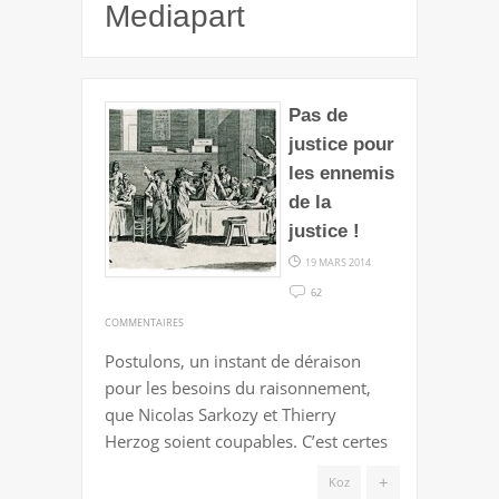
Mediapart
Pas de
justice pour
les ennemis
de la
justice !
19 MARS 2014
62
SUR
COMMENTAIRES
PAS
Postulons, un instant de déraison
DE
pour les besoins du raisonnement,
JUSTICE
que Nicolas Sarkozy et Thierry
POUR
Herzog soient coupables. C’est certes
LES
ENNEMIS
+
Koz