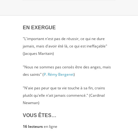
DE
LA
JUSTICE
!
EN EXERGUE
"L'important n'est pas de réussir, ce qui ne dure
jamais, mais d'avoir été là, ce qui est ineffaçable"
(Jacques Maritain)
"Nous ne sommes pas censés être des anges, mais
des saints" (
P. Rémy Bergeret
)
"N'aie pas peur que ta vie touche à sa fin, crains
plutôt qu'elle n'ait jamais commencé." (Cardinal
Newman)
VOUS ÊTES…
16 lecteurs
en ligne