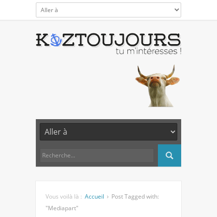
Vous voilà là :
Accueil
Post Tagged with:
"Mediapart"