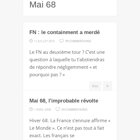
Mai 68
FN : le containment a merdé
SUR
11 JUILLET 2010
99 COMMENTAIRES
FN
Le FN au deuxième tour ? C’est une
:
question à laquelle tu t’abstiendras
LE
de répondre négligemment « et
CONTAINMENT
pourquoi pas ? »
A
MERDÉ
+
Koz
Mai 68, l'improbable révolte
SUR
1 AVRIL 2008
69 COMMENTAIRES
MAI
Hiver 68. La France s’ennuie affirme «
68,
Le Monde ». Ce n’est pas tout à fait
L'IMPROBABLE
exact. Les français se
RÉVOLTE