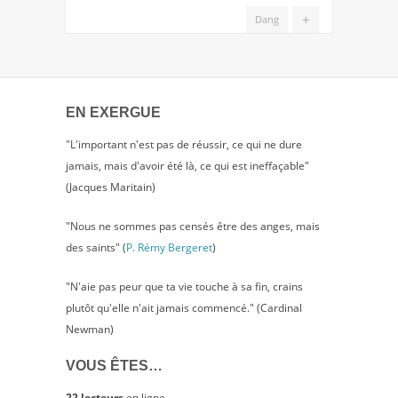
+
Dang
EN EXERGUE
"L'important n'est pas de réussir, ce qui ne dure
jamais, mais d'avoir été là, ce qui est ineffaçable"
(Jacques Maritain)
"Nous ne sommes pas censés être des anges, mais
des saints" (
P. Rémy Bergeret
)
"N'aie pas peur que ta vie touche à sa fin, crains
plutôt qu'elle n'ait jamais commencé." (Cardinal
Newman)
VOUS ÊTES…
22 lecteurs
en ligne