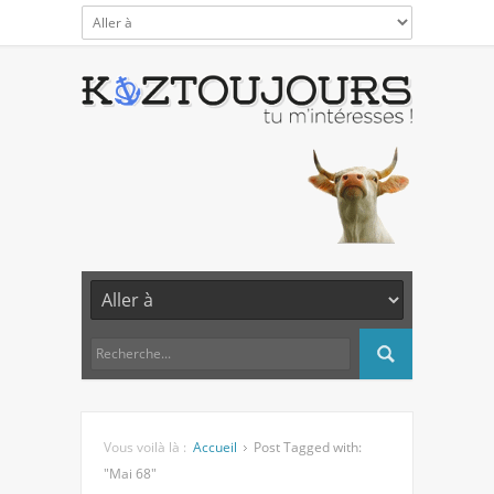
Vous voilà là :
Accueil
Post Tagged with:
"Mai 68"