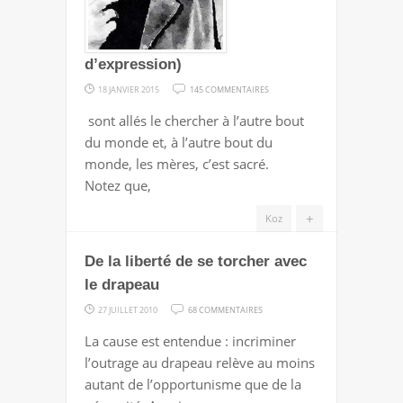
LIBERTÉ
D’EXPRESSION
d’expression)
SUR
18 JANVIER 2015
145 COMMENTAIRES
MA
sont allés le chercher à l’autre bout
MÈRE,
du monde et, à l’autre bout du
C’EST
monde, les mères, c’est sacré.
SACRÉ
Notez que,
(ET
LA
+
Koz
LIBERTÉ
De la liberté de se torcher avec
D’EXPRESSION)
le drapeau
SUR
27 JUILLET 2010
68 COMMENTAIRES
DE
La cause est entendue : incriminer
LA
l’outrage au drapeau relève au moins
LIBERTÉ
autant de l’opportunisme que de la
DE