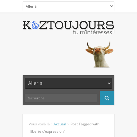
Vous voilà là :
Accueil
Post Tagged with:
"liberté d’expression"