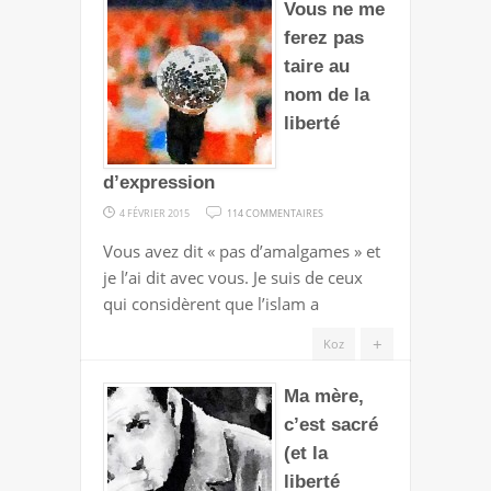
Vous ne me
D’EXPRESSION
ferez pas
taire au
nom de la
liberté
d’expression
SUR
4 FÉVRIER 2015
114 COMMENTAIRES
VOUS
Vous avez dit « pas d’amalgames » et
NE
je l’ai dit avec vous. Je suis de ceux
ME
qui considèrent que l’islam a
FEREZ
PAS
+
Koz
TAIRE
Ma mère,
AU
NOM
c’est sacré
DE
(et la
LA
liberté