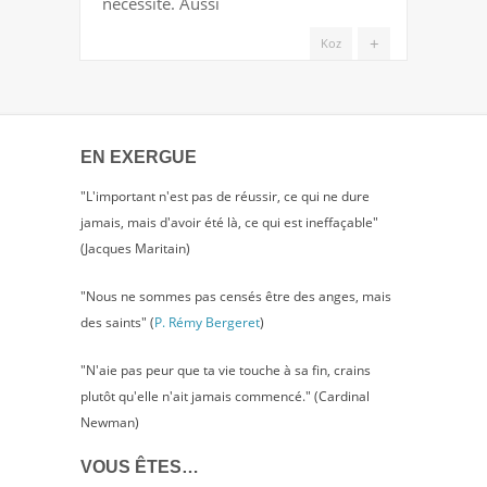
nécessité. Aussi
SE
TORCHER
+
Koz
AVEC
LE
DRAPEAU
EN EXERGUE
"L'important n'est pas de réussir, ce qui ne dure
jamais, mais d'avoir été là, ce qui est ineffaçable"
(Jacques Maritain)
"Nous ne sommes pas censés être des anges, mais
des saints" (
P. Rémy Bergeret
)
"N'aie pas peur que ta vie touche à sa fin, crains
plutôt qu'elle n'ait jamais commencé." (Cardinal
Newman)
VOUS ÊTES…