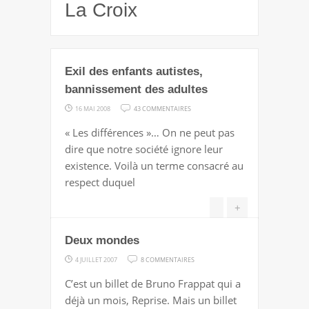
La Croix
Exil des enfants autistes,
bannissement des adultes
SUR
16 MAI 2008
43 COMMENTAIRES
EXIL
« Les différences »… On ne peut pas
DES
dire que notre société ignore leur
ENFANTS
existence. Voilà un terme consacré au
AUTISTES,
respect duquel
BANNISSEMENT
DES
+
ADULTES
Deux mondes
SUR
4 JUILLET 2007
8 COMMENTAIRES
DEUX
C’est un billet de Bruno Frappat qui a
MONDES
déjà un mois, Reprise. Mais un billet