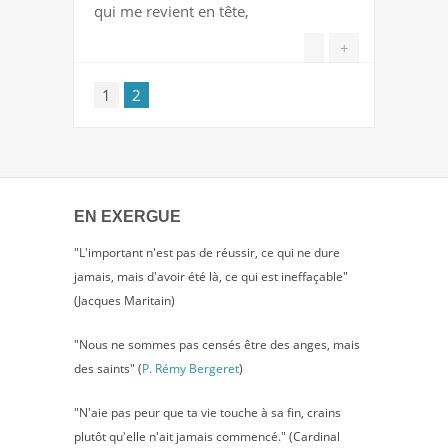
qui me revient en tête,
+
1
2
EN EXERGUE
"L'important n'est pas de réussir, ce qui ne dure
jamais, mais d'avoir été là, ce qui est ineffaçable"
(Jacques Maritain)
"Nous ne sommes pas censés être des anges, mais
des saints" (
P. Rémy Bergeret
)
"N'aie pas peur que ta vie touche à sa fin, crains
plutôt qu'elle n'ait jamais commencé." (Cardinal