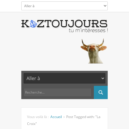
Vous voilà là :
Accueil
Post Tagged with: "La
Croix"