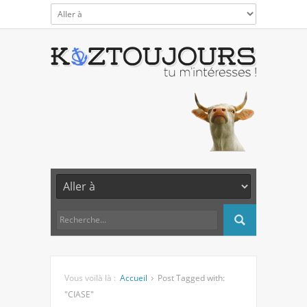
Vous voilà là :
Accueil
Post Tagged with:
"CIASE"