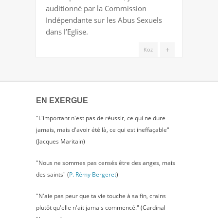
À
auditionné par la Commission
LA
Indépendante sur les Abus Sexuels
COMMISSION
dans l’Eglise.
ABUS
(CIASE)
+
Koz
EN EXERGUE
"L'important n'est pas de réussir, ce qui ne dure
jamais, mais d'avoir été là, ce qui est ineffaçable"
(Jacques Maritain)
"Nous ne sommes pas censés être des anges, mais
des saints" (
P. Rémy Bergeret
)
"N'aie pas peur que ta vie touche à sa fin, crains
plutôt qu'elle n'ait jamais commencé." (Cardinal