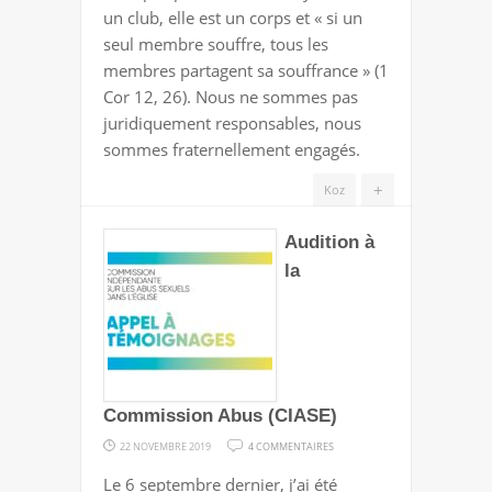
un club, elle est un corps et « si un
seul membre souffre, tous les
membres partagent sa souffrance » (1
Cor 12, 26). Nous ne sommes pas
juridiquement responsables, nous
sommes fraternellement engagés.
+
Koz
Audition à
la
Commission Abus (CIASE)
SUR
22 NOVEMBRE 2019
4 COMMENTAIRES
AUDITION
Le 6 septembre dernier, j’ai été