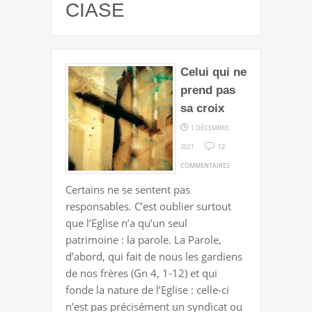
CIASE
Celui qui ne
prend pas
sa croix
1 DÉCEMBRE
2021
12
SUR
COMMENTAIRES
CELUI
Certains ne se sentent pas
QUI
responsables. C’est oublier surtout
NE
que l’Eglise n’a qu’un seul
PREND
patrimoine : la parole. La Parole,
PAS
d’abord, qui fait de nous les gardiens
SA
de nos frères (Gn 4, 1-12) et qui
CROIX
fonde la nature de l’Eglise : celle-ci
n’est pas précisément un syndicat ou